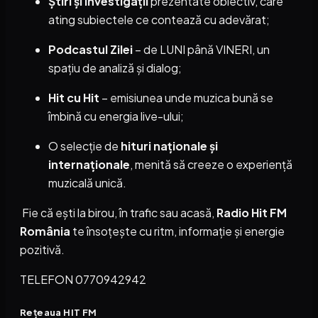
Știri și investigații
prezentate obiectiv, care
ating subiectele ce contează cu adevărat;
Podcastul Zilei
– de LUNI până VINERI, un
spațiu de analiză și dialog;
Hit cu Hit
– emisiunea unde muzica bună se
îmbină cu energia live-ului;
O selecție de
hituri naționale și
internaționale
, menită să creeze o experiență
muzicală unică.
Fie că ești la birou, în trafic sau acasă,
Radio Hit FM
România
te însoțește cu ritm, informație și energie
pozitivă.
TELEFON 0770942942
Rețeaua HIT FM