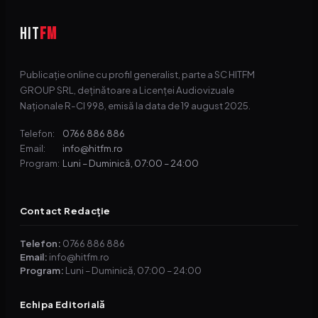
HIT
FM
Publicație online cu profil generalist, parte a SC HITFM
GROUP SRL, deținătoare a Licenței Audiovizuale
Naționale R-CI 998, emisă la data de 19 august 2025.
0766 886 886
Telefon:
info@hitfm.ro
Email:
Luni – Duminică, 07:00 – 24:00
Program:
Contact Redacție
Telefon:
0766 886 886
Email:
info@hitfm.ro
Program:
Luni – Duminică, 07:00 – 24:00
Echipa Editorială