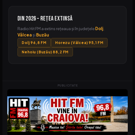
Din 2026 – Rețea extinsă
Radio Hit FM a extins rețeaua și în județele
Dolj
,
Vâlcea
și
Buzău
Dolj 96,8 FM
Horezu (Vâlcea) 95,1 FM
Nehoiu (Buzău) 88,2 FM
PUBLICITATE