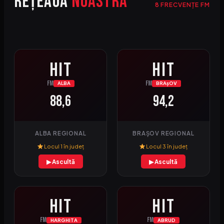
Rețeaua
Noastră
8 FRECVENȚE FM
HIT
HIT
FM
FM
ALBA
BRAșOV
88,6
94,2
ALBA REGIONAL
BRAȘOV REGIONAL
Locul 1 în județ
Locul 3 în județ
▶ Ascultă
▶ Ascultă
HIT
HIT
FM
FM
HARGHITA
ABRUD