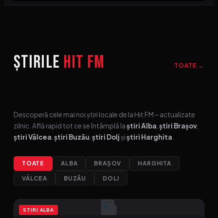
Știrile
HIT FM
TOATE →
Descoperă cele mai noi știri locale de la Hit FM – actualizate
zilnic. Află rapid tot ce se întâmplă la
știri Alba
,
știri Brașov
,
știri Vâlcea
,
știri Buzău
,
știri Dolj
și
știri Harghita
.
TOATE
ALBA
BRAȘOV
HARGHITA
VÂLCEA
BUZĂU
DOLJ
STIRI ALBA