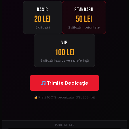
Basic
Standard
20 lei
50 lei
5 difuzări
2 difuzări · prioritate
VIP
100 lei
6 difuzări exclusive + preferință
Trimite Dedicație
Plată 100% securizată · SSL 256-bit
PUBLICITATE