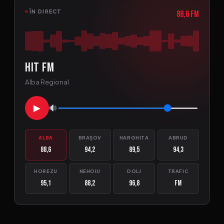
ÎN DIRECT
88,6 FM
HIT FM
Alba Regional
▶
ALBA
BRAȘOV
HARGHITA
ABRUD
88,6
94,2
89,5
94,3
HOREZU
NEHOIU
DOLJ
TRAFIC
95,1
88,2
96,8
FM