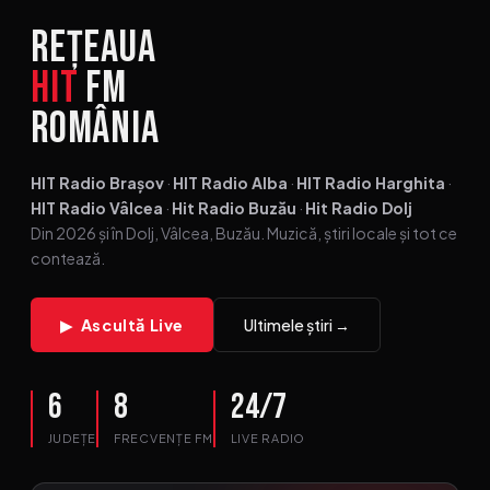
Rețeaua
HIT
FM
România
HIT Radio Brașov
·
HIT Radio Alba
·
HIT Radio Harghita
·
HIT Radio Vâlcea
·
Hit Radio Buzău
·
Hit Radio Dolj
Din 2026 și în Dolj, Vâlcea, Buzău. Muzică, știri locale și tot ce
contează.
Ultimele știri →
▶ Ascultă Live
6
8
24/7
JUDEȚE
FRECVENȚE FM
LIVE RADIO