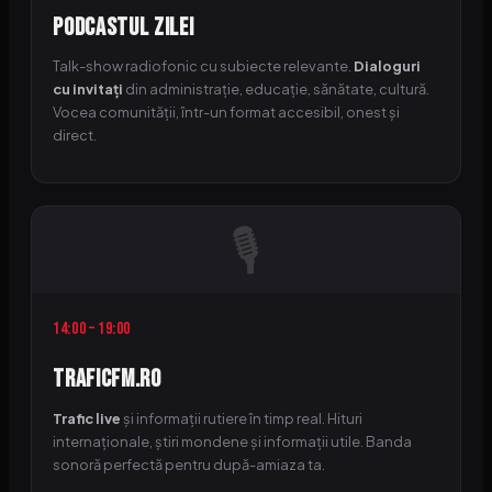
Podcastul Zilei
Talk-show radiofonic cu subiecte relevante.
Dialoguri
cu invitați
din administrație, educație, sănătate, cultură.
Vocea comunității, într-un format accesibil, onest și
direct.
🎙
14:00 – 19:00
TraficFM.ro
Trafic live
și informații rutiere în timp real. Hituri
internaționale, știri mondene și informații utile. Banda
sonoră perfectă pentru după-amiaza ta.