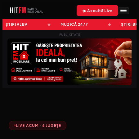
HIT
FM
RADIO
▶ Ascultă Live
REGIONAL
ȘTIRI ALBA
MUZICĂ 24/7
ȘTIRI BRA
PUBLICITATE
LIVE ACUM · 6 JUDEȚE