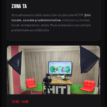
Zona Ta
Actualitatea locală în direct din studiourile HIT FM.
Știri
locale, sociale și administrative
, interviuri cu invitați
locali, antreprenori, artiști. Muzică aleasă cu accent pe
preferințele ascultătorilor.
13:00 – 14:00