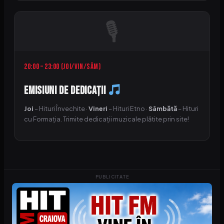
🎙
20:00 – 23:00 (Joi/Vin/Sâm)
Emisiuni de Dedicații
Joi
– Hituri Învechite ·
Vineri
– Hituri Etno ·
Sâmbătă
– Hituri
cu Formația. Trimite dedicații muzicale plătite prin site!
PUBLICITATE