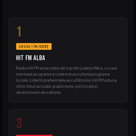
1
LOCUL 1 ÎN JUDEȚ
HIT FM Alba
Radio Hit FM este stația de top din județul Alba, cu cea
mai mare acoperire și cele mai ascultate programe
locale. Lider în preferințele ascultătorilor, Hit FM aduce
zilnic hituri actuale, publicitate, știri locale și
divertisment de calitate.
3