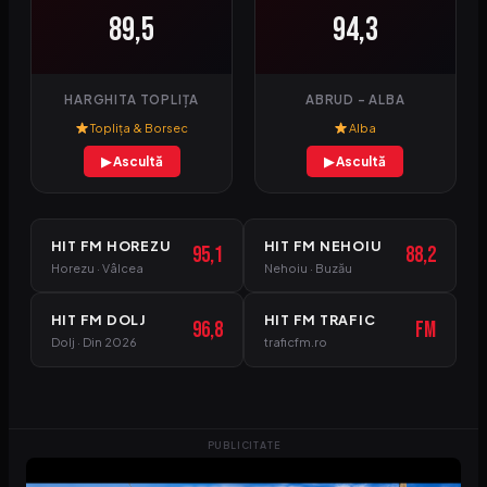
89,5
94,3
HARGHITA TOPLIȚA
ABRUD – ALBA
Toplița & Borsec
Alba
▶ Ascultă
▶ Ascultă
HIT FM HOREZU
HIT FM NEHOIU
95,1
88,2
Horezu · Vâlcea
Nehoiu · Buzău
HIT FM DOLJ
HIT FM TRAFIC
96,8
FM
Dolj · Din 2026
traficfm.ro
PUBLICITATE