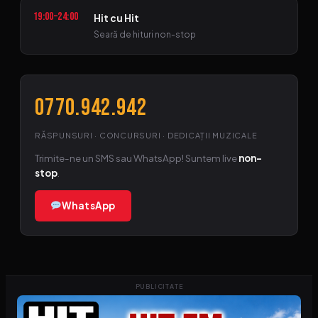
19:00–24:00
Hit cu Hit
Seară de hituri non-stop
0770.942.942
RĂSPUNSURI · CONCURSURI · DEDICAȚII MUZICALE
Trimite-ne un SMS sau WhatsApp! Suntem live
non-
stop
.
WhatsApp
PUBLICITATE