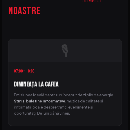
COMPLET
Noastre
🎙
07:00 – 10:00
Dimineața la Cafea
Emisiunea ideală pentru un început de zi plin de energie.
Știri și buletine informative
, muzică de calitate și
informații locale despre trafic, evenimente și
oportunități. De luni până vineri.