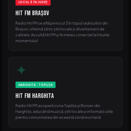
LOCUL 3 ÎN JUDEȚ
HIT FM Brașov
Radio Hit FM se află pe locul 3 în topul radiourilor din
Brașov, oferind zilnic știri locale și divertisment de
calitate. Ascultă Hit FM și fii mereu conectat la hiturile
momentului!
✦
HARGHITA · TOPLIȚA
HIT FM Harghita
Radio Hit FM acoperă zona Toplița și Borsec din
Harghita, aducând muzică, știri locale și informații utile
pentru comunitatea din această zonă montană.