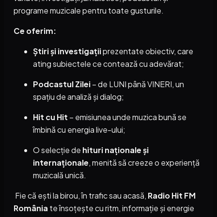
programe muzicale pentru toate gusturile.
Ce oferim:
Știri și investigații
prezentate obiectiv, care
ating subiectele ce contează cu adevărat;
Podcastul Zilei
– de LUNI până VINERI, un
spațiu de analiză și dialog;
Hit cu Hit
– emisiunea unde muzica bună se
îmbină cu energia live-ului;
O selecție de
hituri naționale și
internaționale
, menită să creeze o experiență
muzicală unică.
Fie că ești la birou, în trafic sau acasă,
Radio Hit FM
România
te însoțește cu ritm, informație și energie