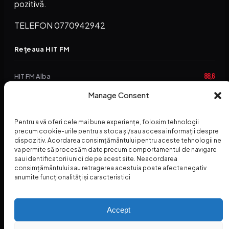
pozitivă.
TELEFON 0770942942
Rețeaua HIT FM
88,6
HIT FM Alba
Manage Consent
94,2
HIT FM Brașov
89,5
HIT FM Harghita
Pentru a vă oferi cele mai bune experiențe, folosim tehnologii
precum cookie-urile pentru a stoca și/sau accesa informații despre
94,3
HIT FM Abrud
dispozitiv. Acordarea consimțământului pentru aceste tehnologii ne
va permite să procesăm date precum comportamentul de navigare
95,1
HIT FM Horezu
sau identificatorii unici de pe acest site. Neacordarea
consimțământului sau retragerea acestuia poate afecta negativ
88,2
HIT FM Nehoiu
anumite funcționalități și caracteristici
96,8
HIT FM Dolj
Accept