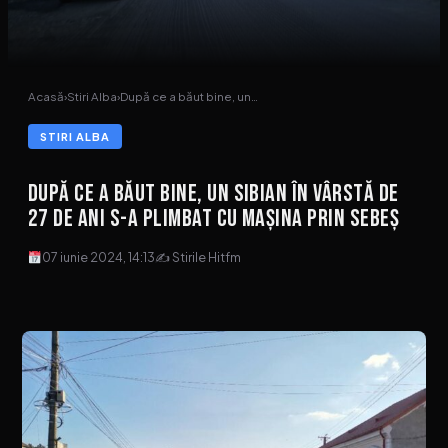
Acasă
›
Stiri Alba
›
După ce a băut bine, un…
STIRI ALBA
După ce a băut bine, un sibian în vârstă de
27 de ani s-a plimbat cu mașina prin Sebeș
07 iunie 2024, 14:13
✍ Stirile Hitfm