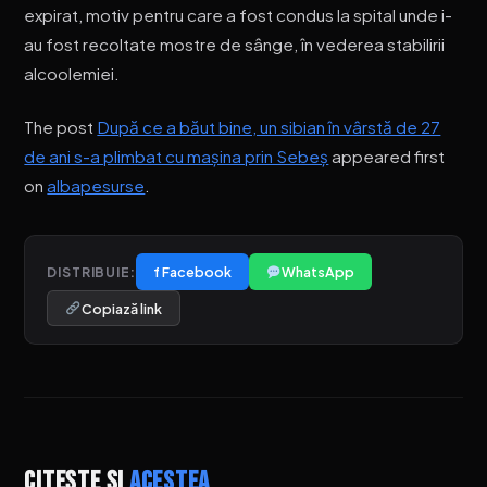
expirat, motiv pentru care a fost condus la spital unde i-
au fost recoltate mostre de sânge, în vederea stabilirii
alcoolemiei.
The post
După ce a băut bine, un sibian în vârstă de 27
de ani s-a plimbat cu mașina prin Sebeș
appeared first
on
albapesurse
.
f Facebook
WhatsApp
DISTRIBUIE:
Copiază link
Citește și
acestea