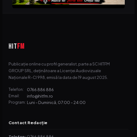
HIT
FM
Publicație online cu profil generalist, parte a SC HITFM
GROUP SRL, deținătoare a Licenței Audiovizuale
Naționale R-CI 998, emisă la data de 19 august 2025.
0766 886 886
Telefon:
info@hitfm.ro
Email:
Luni – Duminică, 07:00 – 24:00
Program:
Contact Redacție
Telefon:
0766 886 886