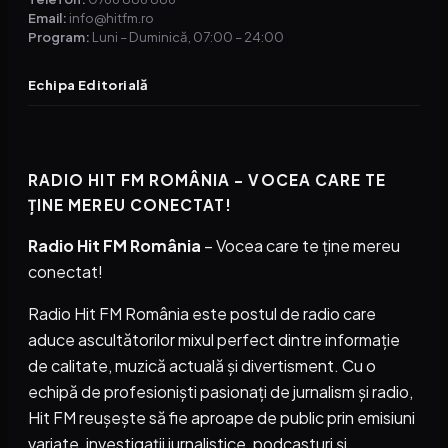
Email:
info@hitfm.ro
Program:
Luni – Duminică, 07:00 – 24:00
Echipa Editorială
RADIO HIT FM ROMÂNIA – VOCEA CARE TE
ȚINE MEREU CONECTAT!
Radio Hit FM România
– Vocea care te ține mereu
conectat!
Radio Hit FM România este postul de radio care
aduce ascultătorilor mixul perfect dintre informație
de calitate, muzică actuală și divertisment. Cu o
echipă de profesioniști pasionați de jurnalism și radio,
Hit FM reușește să fie aproape de public prin emisiuni
variate, investigații jurnalistice, podcasturi și