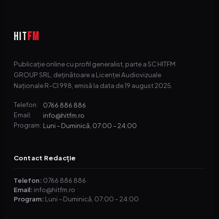
HIT
FM
Publicație online cu profil generalist, parte a SC HITFM
GROUP SRL, deținătoare a Licenței Audiovizuale
Naționale R-CI 998, emisă la data de 19 august 2025.
0766 886 886
Telefon:
info@hitfm.ro
Email:
Luni – Duminică, 07:00 – 24:00
Program:
Contact Redacție
Telefon:
0766 886 886
Email:
info@hitfm.ro
Program:
Luni – Duminică, 07:00 – 24:00