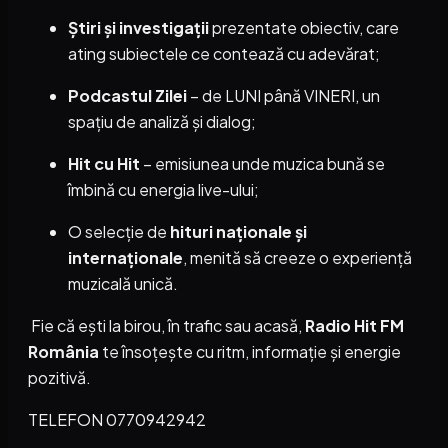
Știri și investigații
prezentate obiectiv, care
ating subiectele ce contează cu adevărat;
Podcastul Zilei
– de LUNI până VINERI, un
spațiu de analiză și dialog;
Hit cu Hit
– emisiunea unde muzica bună se
îmbină cu energia live-ului;
O selecție de
hituri naționale și
internaționale
, menită să creeze o experiență
muzicală unică.
Fie că ești la birou, în trafic sau acasă,
Radio Hit FM
România
te însoțește cu ritm, informație și energie
pozitivă.
TELEFON 0770942942