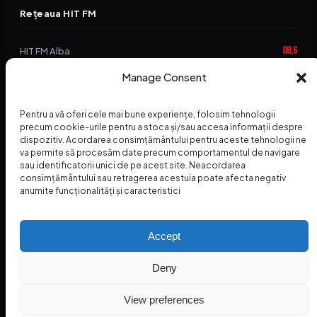
Rețeaua HIT FM
88,6
HIT FM Alba
94,2
Manage Consent
HIT FM Brașov
89,5
HIT FM Harghita
Pentru a vă oferi cele mai bune experiențe, folosim tehnologii
precum cookie-urile pentru a stoca și/sau accesa informații despre
94,3
HIT FM Abrud
dispozitiv. Acordarea consimțământului pentru aceste tehnologii ne
va permite să procesăm date precum comportamentul de navigare
95,1
HIT FM Horezu
sau identificatorii unici de pe acest site. Neacordarea
consimțământului sau retragerea acestuia poate afecta negativ
88,2
HIT FM Nehoiu
anumite funcționalități și caracteristici
96,8
HIT FM Dolj
Accept
Deny
© 2026 Radio Hit FM — SC HITFM GROUP SRL
Home
Termeni și Condiții – Premii
Contact
INSPECTORUL HIT
HIT PODCAST
View preferences