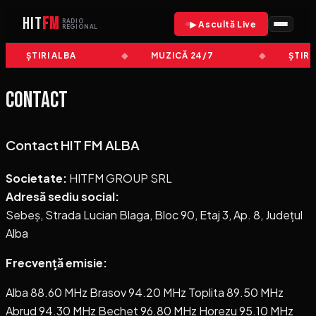
HIT
FM
RADIO
▶ Ascultă Live
REGIONAL
ȘTIRI ALBA
MUZICĂ 24/7
ȘTIRI
Contact
Contact HIT FM ALBA
Societate:
HITFM GROUP SRL
Adresă sediu social:
Sebeș, Strada Lucian Blaga, Bloc 90, Etaj 3, Ap. 8, Județul
Alba
Frecvență emisie:
Alba 88.60 MHz Brasov 94.20 MHz Toplita 89.50 MHz
Abrud 94.30 MHz Bechet 96.80 MHz Horezu 95.10 MHz