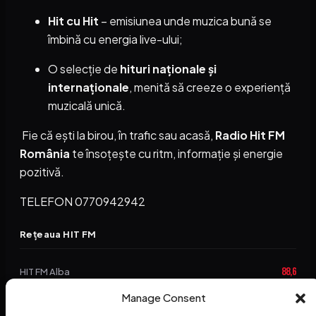
Hit cu Hit
– emisiunea unde muzica bună se
îmbină cu energia live-ului;
O selecție de
hituri naționale și
internaționale
, menită să creeze o experiență
muzicală unică.
Fie că ești la birou, în trafic sau acasă,
Radio Hit FM
România
te însoțește cu ritm, informație și energie
pozitivă.
TELEFON 0770942942
Rețeaua HIT FM
88,6
HIT FM Alba
Manage Consent
94,2
HIT FM Brașov