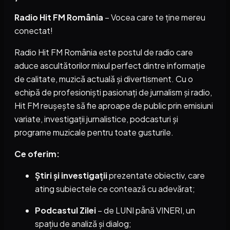
Radio Hit FM România
– Vocea care te ține mereu
conectat!
Radio Hit FM România este postul de radio care
aduce ascultătorilor mixul perfect dintre informație
de calitate, muzică actuală și divertisment. Cu o
echipă de profesioniști pasionați de jurnalism și radio,
Hit FM reușește să fie aproape de public prin emisiuni
variate, investigații jurnalistice, podcasturi și
programe muzicale pentru toate gusturile.
Ce oferim:
Știri și investigații
prezentate obiectiv, care
ating subiectele ce contează cu adevărat;
Podcastul Zilei
– de LUNI până VINERI, un
spațiu de analiză și dialog;