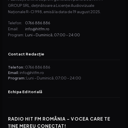
GROUP SRL, deținătoare a Licenței Audiovizuale
Naționale R-CI 998, emisă la data de 19 august 2025.
0766 886 886
Telefon:
info@hitfm.ro
Email:
Luni – Duminică, 07:00 – 24:00
Program:
Contact Redacție
Telefon:
0766 886 886
Email:
info@hitfm.ro
Program:
Luni – Duminică, 07:00 – 24:00
Echipa Editorială
RADIO HIT FM ROMÂNIA – VOCEA CARE TE
ȚINE MEREU CONECTAT!