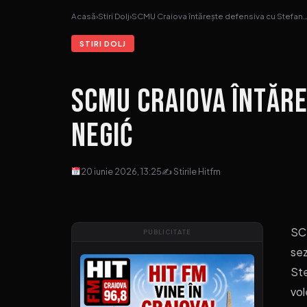
Acasă
›
Stiri Dolj
›
SCMU Craiova întărește defensiva cu Stefan
STIRI DOLJ
SCMU Craiova întăre
Negić
20 iunie 2026, 13:25
✍ Stirile Hitfm
SCM
PUBLICITATE
sez
Ste
vol