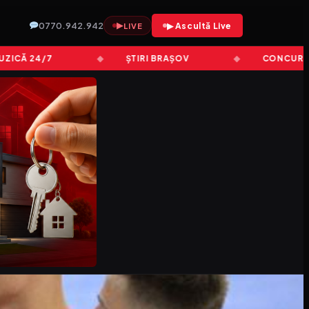
0770.942.942
▶
▶ Ascultă Live
LIVE
 24/7
ȘTIRI BRAȘOV
CONCURSURI