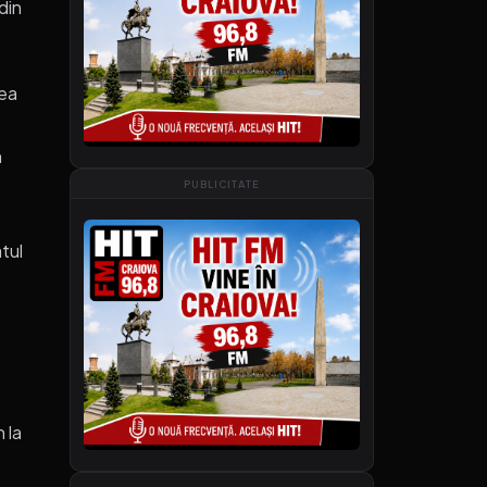
din
cea
n
PUBLICITATE
tul
 la