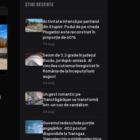
ȘTIRI RECENTE
Activitate intensă pe șantierul
din Stupini: Podul de pe strada
Plugarilor este reconstruit în
proporție de 60%
06 aug.
Seism de 3,3 grade în județul
Buzău, joi după-amiază. Al
cincilea cutremur înregistrat în
România de la începutul lunii
august
06 aug.
Un gest romantic pe
U
Transfăgărășan se transformă
într-un caz de vandalism
,
06 aug.
Guvernul redeschide porțile
angajărilor: 402 posturi
disponibile la Transgaz,
Transelectrica și Hidroelectrica