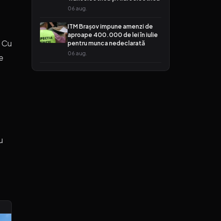
06 aug.
ITM Brașov impune amenzi de
aproape 400.000 de lei în iulie
. Cu
pentru munca nedeclarată
06 aug.
ne
u