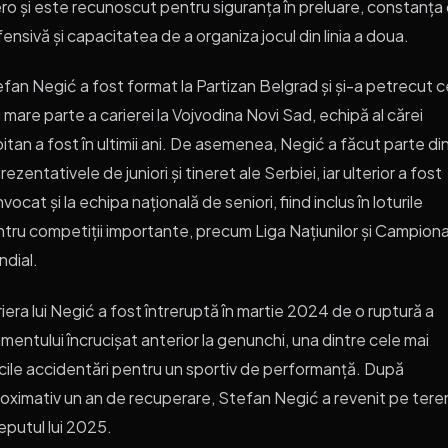
ero și este recunoscut pentru siguranța în preluare, constanța 
ensivă și capacitatea de a organiza jocul din linia a doua.
fan Negić a fost format la Partizan Belgrad și și-a petrecut 
 mare parte a carierei la Vojvodina Novi Sad, echipă al cărei
itan a fost în ultimii ani. De asemenea, Negić a făcut parte di
rezentativele de juniori și tineret ale Serbiei, iar ulterior a fost
vocat și la echipa națională de seniori, fiind inclus în loturile
tru competiții importante, precum Liga Națiunilor și Campiona
dial.
iera lui Negić a fost întreruptă în martie 2024 de o ruptură a
amentului încrucișat anterior la genunchi, una dintre cele mai
icile accidentări pentru un sportiv de performanță. După
oximativ un an de recuperare, Stefan Negić a revenit pe teren
eputul lui 2025.