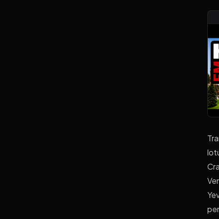
Tra
lot
Cra
Ven
Yev
pen