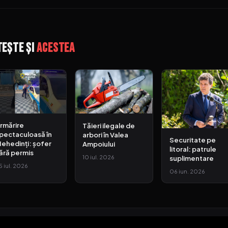
tește și
acestea
rmărire
Tăieri ilegale de
pectaculoasă în
arbori în Valea
Securitate pe
ehedinți: șofer
Ampoiului
litoral: patrule
ără permis
10 iul. 2026
suplimentare
5 iul. 2026
06 iun. 2026