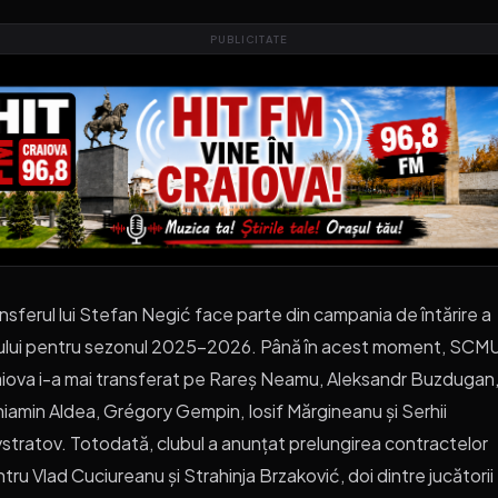
PUBLICITATE
nsferul lui Stefan Negić face parte din campania de întărire a
ului pentru sezonul 2025-2026. Până în acest moment, SCM
iova i-a mai transferat pe Rareș Neamu, Aleksandr Buzdugan
iamin Aldea, Grégory Gempin, Iosif Mărgineanu și Serhii
stratov. Totodată, clubul a anunțat prelungirea contractelor
tru Vlad Cuciureanu și Strahinja Brzaković, doi dintre jucătorii