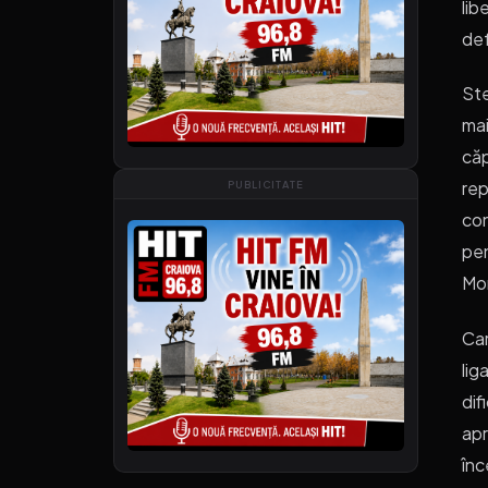
lib
def
Ste
mai
căp
rep
PUBLICITATE
con
pen
Mon
Car
lig
dif
apr
înc