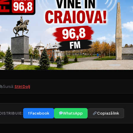
Sursă:
Stiri Dolj
f Facebook
WhatsApp
Copiază link
DISTRIBUIE: