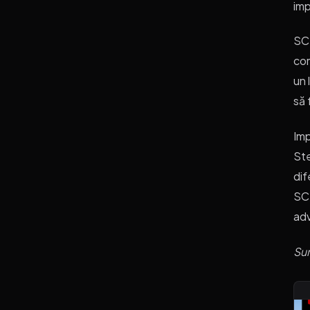
imp
SCM
com
un 
să 
Imp
Ste
dif
SCM
adv
Su