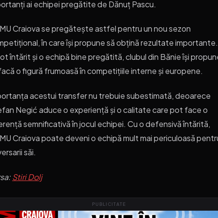
ortanți ai echipei pregătite de Dănuț Pascu.
U Craiova se pregătește astfel pentru un nou sezon
petițional, în care își propune să obțină rezultate importante
lot întărit și o echipă bine pregătită, clubul din Bănie își propu
facă o figură frumoasă în competițiile interne și europene.
ortanța acestui transfer nu trebuie subestimată, deoarece
fan Negić aduce o experiență și o calitate care pot face o
erență semnificativă în jocul echipei. Cu o defensivă întărită,
U Craiova poate deveni o echipă mult mai periculoasă pentr
ersarii săi.
rsa:
Stiri Dolj
PUBLICITATE