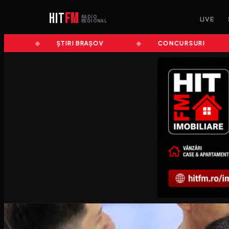
HIT
FM
RADIO
LIVE
REGIONAL
ȘTIRI BRAȘOV
CONCURSURI