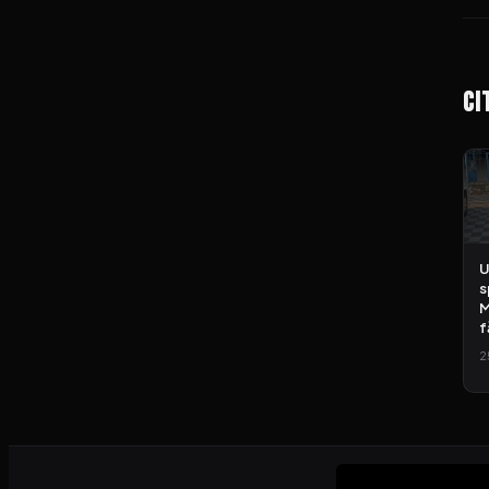
Ci
U
s
M
f
2