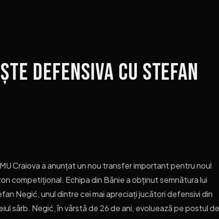
…
ște defensiva cu Stefan
U Craiova a anunțat un nou transfer important pentru noul
on competițional. Echipa din Bănie a obținut semnătura lui
fan Negić, unul dintre cei mai apreciați jucători defensivi din
eiul sârb. Negić, în vârstă de 26 de ani, evoluează pe postul d