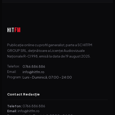
HIT
FM
Publicație online cu profil generalist, parte a SC HITFM
GROUP SRL, deținătoare a Licenței Audiovizuale
Naționale R-CI 998, emisă la data de 19 august 2025.
0766 886 886
Telefon:
info@hitfm.ro
Email:
Luni – Duminică, 07:00 – 24:00
Program:
Contact Redacție
Telefon:
0766 886 886
Email:
info@hitfm.ro