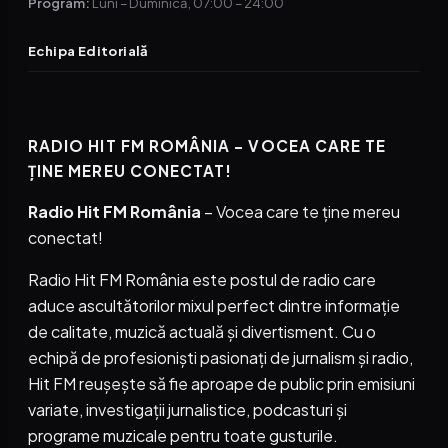
Program:
Luni – Duminică, 07:00 – 24:00
Echipa Editorială
RADIO HIT FM ROMÂNIA – VOCEA CARE TE
ȚINE MEREU CONECTAT!
Radio Hit FM România
– Vocea care te ține mereu
conectat!
Radio Hit FM România este postul de radio care
aduce ascultătorilor mixul perfect dintre informație
de calitate, muzică actuală și divertisment. Cu o
echipă de profesioniști pasionați de jurnalism și radio,
Hit FM reușește să fie aproape de public prin emisiuni
variate, investigații jurnalistice, podcasturi și
programe muzicale pentru toate gusturile.