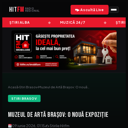
HIT
FM
RADIO
▶ Ascultă Live
REGIONAL
ȘTIRI ALBA
MUZICĂ 24/7
ȘTIRI 
Acasă
›
Stiri Brasov
›
Muzeul de Artă Brașov: O nouă…
STIRI BRASOV
Muzeul de Artă Brașov: O nouă expoziție
09 iunie 2026, 01:15
✍ Stirile Hitfm