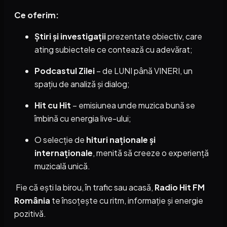
Ce oferim:
Știri și investigații
prezentate obiectiv, care
ating subiectele ce contează cu adevărat;
Podcastul Zilei
– de LUNI până VINERI, un
spațiu de analiză și dialog;
Hit cu Hit
– emisiunea unde muzica bună se
îmbină cu energia live-ului;
O selecție de
hituri naționale și
internaționale
, menită să creeze o experiență
muzicală unică.
Fie că ești la birou, în trafic sau acasă,
Radio Hit FM
România
te însoțește cu ritm, informație și energie
pozitivă.