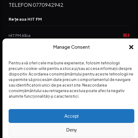
TELEFON 0770942942
Rețeaua HIT FM
88,6
HIT FM Alba
Manage Consent
94,2
HIT FM Brașov
89,5
HIT FM Harghita
Pentru a vă oferi cele mai bune experiențe, folosim tehnologii
precum cookie-urile pentru a stoca și/sau accesa informații despre
94,3
HIT FM Abrud
dispozitiv. Acordarea consimțământului pentru aceste tehnologii ne
va permite să procesăm date precum comportamentul de navigare
95,1
HIT FM Horezu
sau identificatorii unici de pe acest site. Neacordarea
consimțământului sau retragerea acestuia poate afecta negativ
88,2
HIT FM Nehoiu
anumite funcționalități și caracteristici
96,8
HIT FM Dolj
Accept
Deny
© 2026 Radio Hit FM — SC HITFM GROUP SRL
Home
Termeni și Condiții – Premii
Contact
INSPECTORUL HIT