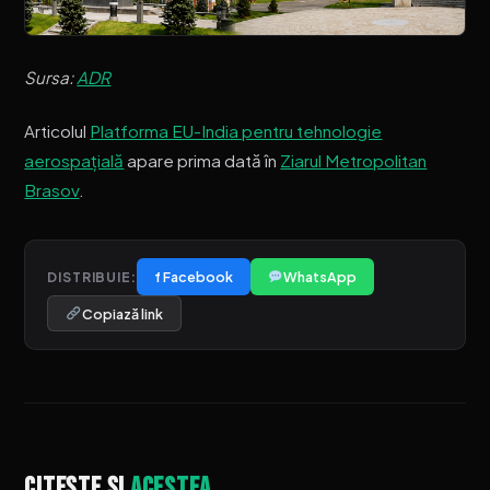
Sursa:
ADR
Articolul
Platforma EU-India pentru tehnologie
aerospațială
apare prima dată în
Ziarul Metropolitan
Brasov
.
f Facebook
WhatsApp
DISTRIBUIE:
Copiază link
Citește și
acestea