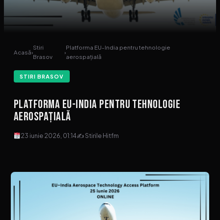
Stiri
Platforma EU-India pentru tehnologie
Acasă
›
›
Brasov
aerospațială
STIRI BRASOV
Platforma EU-India pentru tehnologie
aerospațială
23 iunie 2026, 01:14
✍ Stirile Hitfm