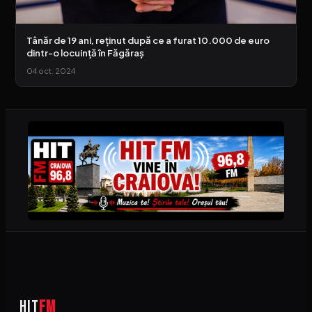
Tânăr de 19 ani, reținut după ce a furat 10.000 de euro
dintr-o locuință în Făgăraș
04 oct. 2024
HIT
FM