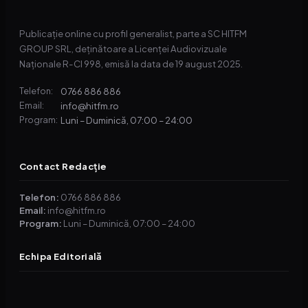
Publicație online cu profil generalist, parte a SC HITFM
GROUP SRL, deținătoare a Licenței Audiovizuale
Naționale R-CI 998, emisă la data de 19 august 2025.
0766 886 886
Telefon:
info@hitfm.ro
Email:
Luni – Duminică, 07:00 – 24:00
Program:
Contact Redacție
Telefon:
0766 886 886
Email:
info@hitfm.ro
Program:
Luni – Duminică, 07:00 – 24:00
Echipa Editorială