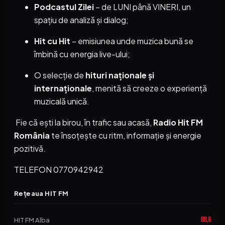
Podcastul Zilei
– de LUNI până VINERI, un
spațiu de analiză și dialog;
Hit cu Hit
– emisiunea unde muzica bună se
îmbină cu energia live-ului;
O selecție de
hituri naționale și
internaționale
, menită să creeze o experiență
muzicală unică.
Fie că ești la birou, în trafic sau acasă,
Radio Hit FM
România
te însoțește cu ritm, informație și energie
pozitivă.
TELEFON 0770942942
Rețeaua HIT FM
88,6
HIT FM Alba