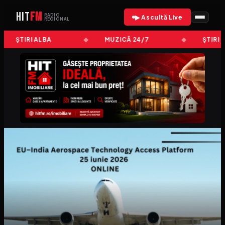
HIT
FM
RADIO
▶ Ascultă Live
REGIONAL
ȘTIRI ALBA
MUZICĂ 24/7
ȘTIRI 