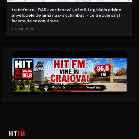
traficfm.ro – RAR avertizează șoferii: Legislația privind
anvelopele de iarnă nu s-a schimbat! – ce trebuie să știi
înainte de sezonul rece
06 oct. 2025
HIT
FM