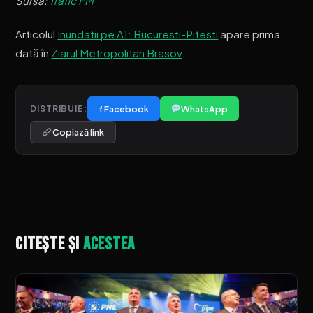
Sursa:
Trafic FM
Articolul
Inundatii pe A1: Bucuresti-Pitesti
apare prima
dată în
Ziarul Metropolitan Brasov
.
f Facebook
WhatsApp
DISTRIBUIE:
Copiază link
Citește și
acestea