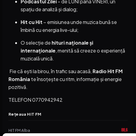
Podcastul Zilei
– de LUNI până VINERI, un
spațiu de analiză și dialog;
Hit cu Hit
– emisiunea unde muzica bună se
îmbină cu energia live-ului;
O selecție de
hituri naționale și
internaționale
, menită să creeze o experiență
muzicală unică.
Fie că ești la birou, în trafic sau acasă,
Radio Hit FM
România
te însoțește cu ritm, informație și energie
pozitivă.
TELEFON 0770942942
Rețeaua HIT FM
88,6
HIT FM Alba