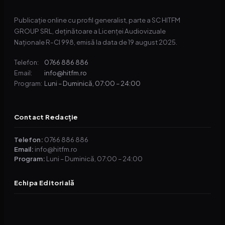
Publicație online cu profil generalist, parte a SC HITFM
GROUP SRL, deținătoare a Licenței Audiovizuale
Naționale R-CI 998, emisă la data de 19 august 2025.
0766 886 886
Telefon:
info@hitfm.ro
Email:
Luni – Duminică, 07:00 – 24:00
Program:
Contact Redacție
Telefon:
0766 886 886
Email:
info@hitfm.ro
Program:
Luni – Duminică, 07:00 – 24:00
Echipa Editorială