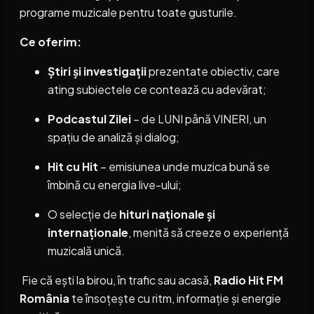
programe muzicale pentru toate gusturile.
Ce oferim:
Știri și investigații
prezentate obiectiv, care
ating subiectele ce contează cu adevărat;
Podcastul Zilei
– de LUNI până VINERI, un
spațiu de analiză și dialog;
Hit cu Hit
– emisiunea unde muzica bună se
îmbină cu energia live-ului;
O selecție de
hituri naționale și
internaționale
, menită să creeze o experiență
muzicală unică.
Fie că ești la birou, în trafic sau acasă,
Radio Hit FM
România
te însoțește cu ritm, informație și energie