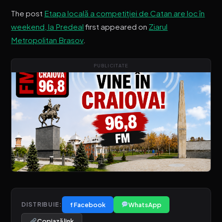
The post
Etapa locală a competiției de Catan are loc în
weekend, la Predeal
first appeared on
Ziarul
Metropolitan Brasov
.
PUBLICITATE
f Facebook
WhatsApp
DISTRIBUIE:
Copiază link