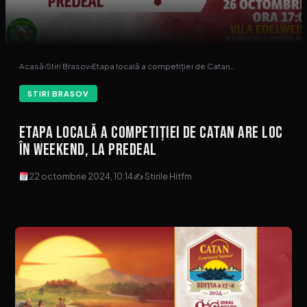
Acasă
›
Stiri Brasov
›
Etapa locală a competiției de Catan…
STIRI BRASOV
Etapa locală a competiției de Catan are loc
în weekend, la Predeal
22 octombrie 2024, 10:14
✍ Stirile Hitfm