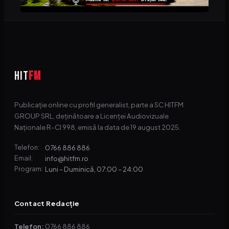
HIT
FM
Publicație online cu profil generalist, parte a SC HITFM
GROUP SRL, deținătoare a Licenței Audiovizuale
Naționale R-CI 998, emisă la data de 19 august 2025.
0766 886 886
Telefon:
info@hitfm.ro
Email:
Luni – Duminică, 07:00 – 24:00
Program:
Contact Redacție
Telefon:
0766 886 886