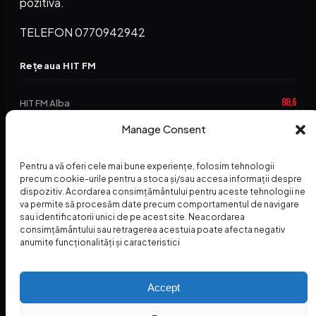
pozitivă.
TELEFON 0770942942
Rețeaua HIT FM
88,6
HIT FM Alba
94,2
Manage Consent
HIT FM Brașov
89,5
HIT FM Harghita
Pentru a vă oferi cele mai bune experiențe, folosim tehnologii
precum cookie-urile pentru a stoca și/sau accesa informații despre
94,3
HIT FM Abrud
dispozitiv. Acordarea consimțământului pentru aceste tehnologii ne
va permite să procesăm date precum comportamentul de navigare
95,1
HIT FM Horezu
sau identificatorii unici de pe acest site. Neacordarea
consimțământului sau retragerea acestuia poate afecta negativ
88,2
HIT FM Nehoiu
anumite funcționalități și caracteristici
96,8
HIT FM Dolj
Accept