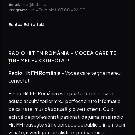
Email:
info@hitfm.ro
Program:
Luni – Duminică, 07:00 – 24:00
Echipa Editorială
RADIO HIT FM ROMÂNIA – VOCEA CARE TE
ȚINE MEREU CONECTAT!
Radio Hit FM România
– Vocea care te ține mereu
conectat!
Radio Hit FM România este postul de radio care
aduce ascultătorilor mixul perfect dintre informație
de calitate, muzică actuală și divertisment. Cu o
echipă de profesioniști pasionați de jurnalism și radio,
Hit FM reușește să fie aproape de public prin emisiuni
variate, investigații jurnalistice, podcasturi și