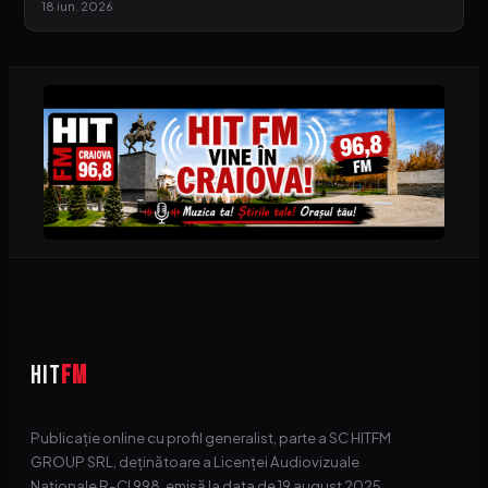
18 iun. 2026
HIT
FM
Publicație online cu profil generalist, parte a SC HITFM
GROUP SRL, deținătoare a Licenței Audiovizuale
Naționale R-CI 998, emisă la data de 19 august 2025.