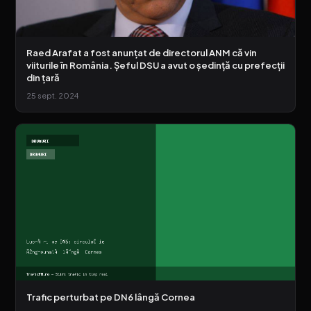
Raed Arafat a fost anunțat de directorul ANM că vin
viiturile în România. Șeful DSU a avut o ședință cu prefecții
din țară
25 sept. 2024
Trafic perturbat pe DN6 lângă Cornea