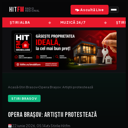
HIT
FM
RADIO
▶ Ascultă Live
REGIONAL
ȘTIRI ALBA
MUZICĂ 24/7
ȘTIRI
Acasă
›
Stiri Brasov
›
Opera Brașov: Artiștii protestează
STIRI BRASOV
Opera Brașov: Artiștii protestează
22 iunie 2026, 05:14
✍ Stirile Hitfm