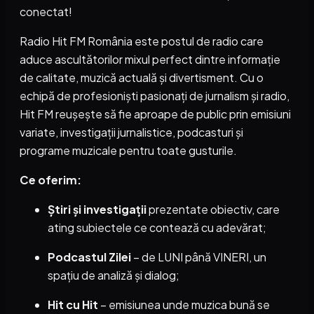
conectat!
Radio Hit FM România este postul de radio care
aduce ascultătorilor mixul perfect dintre informație
de calitate, muzică actuală și divertisment. Cu o
echipă de profesioniști pasionați de jurnalism și radio,
Hit FM reușește să fie aproape de public prin emisiuni
variate, investigații jurnalistice, podcasturi și
programe muzicale pentru toate gusturile.
Ce oferim:
Știri și investigații
prezentate obiectiv, care
ating subiectele ce contează cu adevărat;
Podcastul Zilei
– de LUNI până VINERI, un
spațiu de analiză și dialog;
Hit cu Hit
– emisiunea unde muzica bună se