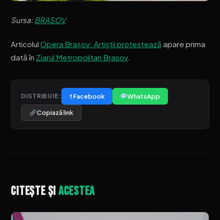
Sursa:
BRASOV
Articolul
Opera Brașov: Artiștii protestează
apare prima
dată în
Ziarul Metropolitan Brasov
.
f Facebook
WhatsApp
DISTRIBUIE:
Copiază link
Citește și
acestea