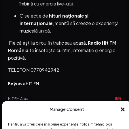
îmbină cu energia live-ului;
O selecție de
hituri naționale și
internaționale
, menită să creeze o experiență
muzicală unică.
Fie că ești la birou, în trafic sau acasă,
Radio Hit FM
România
te însoțește cu ritm, informație și energie
pozitivă.
TELEFON 0770942942
Rețeaua HIT FM
88,6
HIT FM Alba
Manage Consent
94,2
HIT FM Brașov
89,5
HIT FM Harghita
Pentru a vă oferi cele mai bune experiențe, folosim tehnologii