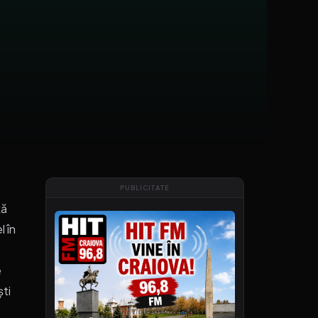
PUBLICITATE
ță
l în
e
ști