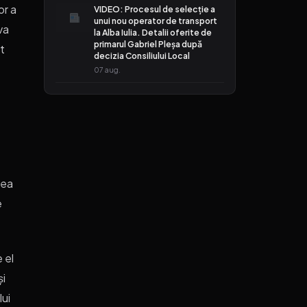
or a
VIDEO: Procesul de selecție a
unui nou operator de transport
va
la Alba Iulia. Detalii oferite de
primarul Gabriel Pleșa după
st
decizia Consiliului Local
07 aug.
vea
e
 el
și
lui