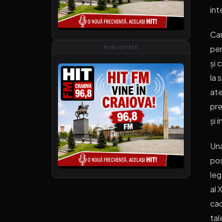
int
Car
pen
PUBLICITATE
și 
la 
ate
pre
și 
Una
pos
leg
al 
cad
tal