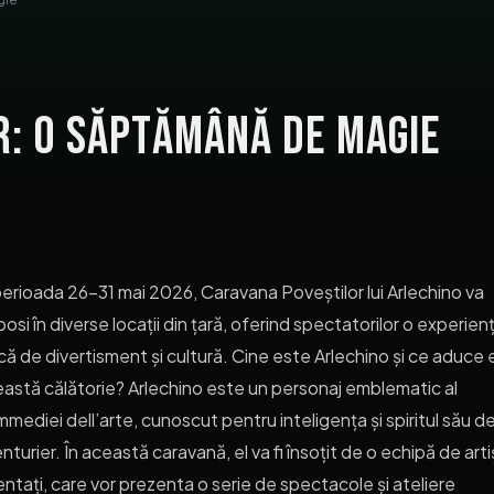
r: O Săptămână de Magie
perioada 26-31 mai 2026, Caravana Poveștilor lui Arlechino va
osi în diverse locații din țară, oferind spectatorilor o experien
că de divertisment și cultură. Cine este Arlechino și ce aduce e
astă călătorie? Arlechino este un personaj emblematic al
mediei dell’arte, cunoscut pentru inteligența și spiritul său d
nturier. În această caravană, el va fi însoțit de o echipă de arti
entați, care vor prezenta o serie de spectacole și ateliere