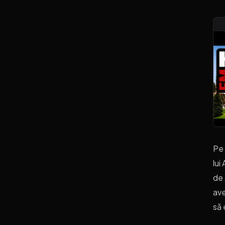
Pe 
lui
de 
ave
să 