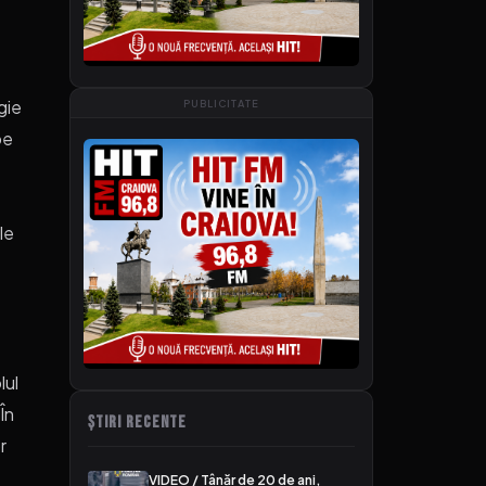
gie
PUBLICITATE
pe
le
lul
 În
ȘTIRI RECENTE
r
VIDEO / Tânăr de 20 de ani,