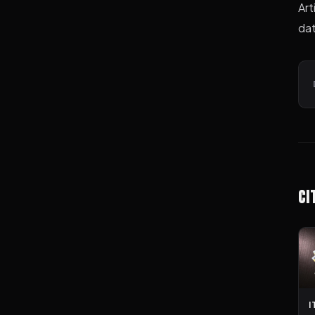
Art
dat
Ci
I