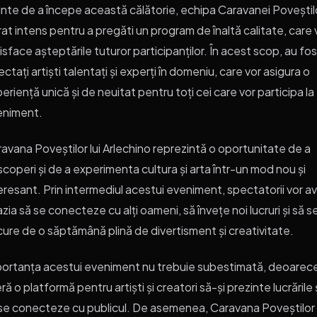
inte de a începe această călătorie, echipa Caravanei Poveștil
rat intens pentru a pregăti un program de înaltă calitate, care 
isface așteptările tuturor participanților. În acest scop, au fo
ectați artiști talentați și experți în domeniu, care vor asigura o
eriență unică și de neuitat pentru toți cei care vor participa la
eniment.
avana Poveștilor lui Arlechino reprezintă o oportunitate de a
coperi și de a experimenta cultura și arta într-un mod nou și
eresant. Prin intermediul acestui eveniment, spectatorii vor a
zia să se conecteze cu alți oameni, să învețe noi lucruri și să s
ure de o săptămână plină de divertisment și creativitate.
ortanța acestui eveniment nu trebuie subestimată, deoarece
ră o platformă pentru artiști și creatori să-și prezinte lucrările 
se conecteze cu publicul. De asemenea, Caravana Poveștilor 