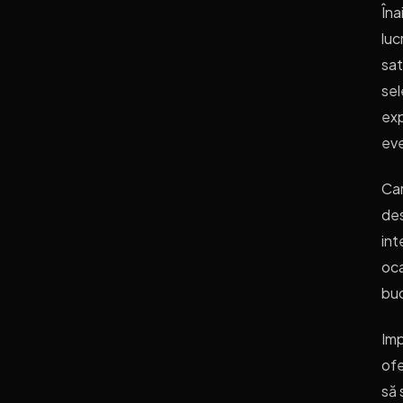
Îna
luc
sat
sel
exp
ev
Car
des
int
oca
buc
Imp
ofe
să 