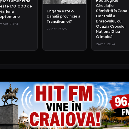
Restricții de
plicat amenzi de
Circulație
este 170.000 de
Sâmbătă în Zona
Ungaria este o
ei în luna
Centrală a
banală provincie a
eptembrie
Brașovului, cu
Transilvaniei?
9 oct. 2024
Ocazia Crosului
29 oct. 2025
Național Ziua
Olimpică
24 mai 2024