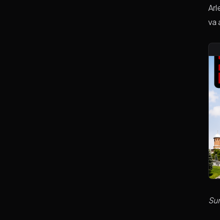
Arl
va 
Su