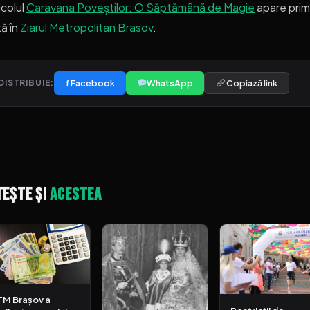
icolul
Caravana Poveștilor: O Săptămână de Magie
apare pri
ă în
Ziarul Metropolitan Brasov
.
f Facebook
WhatsApp
Copiază link
DISTRIBUIE:
tește și
acestea
TM Brașov a