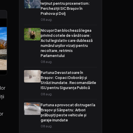
reținut pentru proxenetism:
Percheziții SIC Brașov în
Prahova și Dolj
08 aug.
Nicușor Dan blochează legea
privind cotele de vânătoare:
Actul legislativ care dublează
numărul urșilor vizați pentru
recoltare, retrimis
Parlamentului
08 aug.
Furtuna Devastatoare în
Brașov: Copaci Doborâți și
Străzi Inundate. Recomandările
lor
ISU pentru Siguranța Publică
08 aug.
ții
Furtuna a provocat distrugeri la
Brașov și Sânpetru: Arbori
or
prăbușiți peste vehicule și
garaje inundate
08 aug.