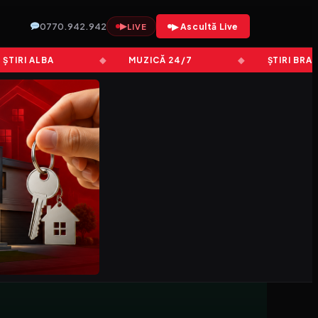
0770.942.942
▶
▶ Ascultă Live
LIVE
RI ALBA
MUZICĂ 24/7
ȘTIRI BRAȘOV