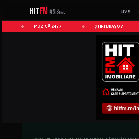
HIT
FM
RADIO
LIVE
REGIONAL
MUZICĂ 24/7
ȘTIRI BRAȘOV
Acasă
›
Stiri Brasov
›
Caravana Poveștilor: O Săptămână de Ma