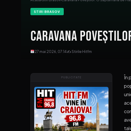
STIRI BRASOV
Caravana Poveștilo
27 mai 2026, 07:14
✍ Stirile Hitfm
În 
PUBLICITATE
pop
uni
ace
com
ave
tal