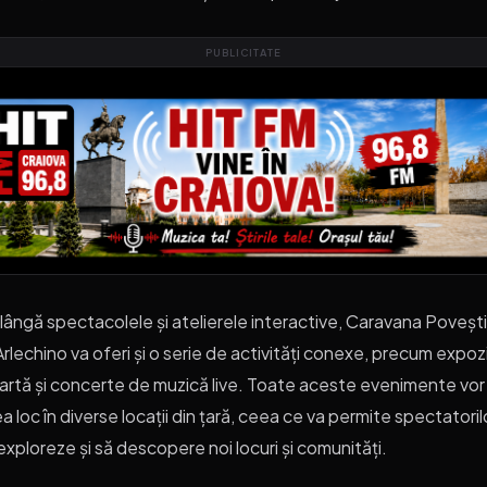
PUBLICITATE
lângă spectacolele și atelierele interactive, Caravana Povești
 Arlechino va oferi și o serie de activități conexe, precum expozi
artă și concerte de muzică live. Toate aceste evenimente vor
a loc în diverse locații din țară, ceea ce va permite spectatoril
exploreze și să descopere noi locuri și comunități.