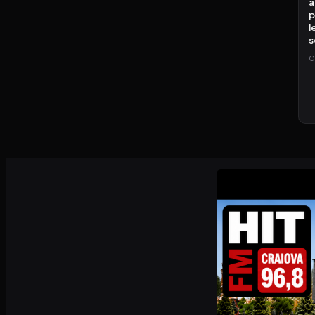
a
p
l
s
0