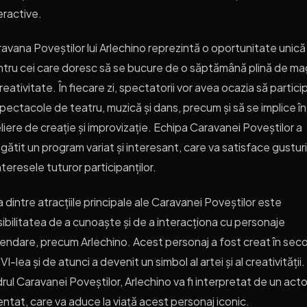
eractive.
avana Poveștilor lui Arlechino reprezintă o oportunitate unică
tru cei care doresc să se bucure de o săptămână plină de ma
creativitate. În fiecare zi, spectatorii vor avea ocazia să partici
spectacole de teatru, muzică și dans, precum și să se implice în
liere de creație și improvizație. Echipa Caravanei Poveștilor a
gătit un program variat și interesant, care va satisface gusturi
interesele tuturor participanților.
 dintre atracțiile principale ale Caravanei Poveștilor este
ibilitatea de a cunoaște și de a interacționa cu personaje
endare, precum Arlechino. Acest personaj a fost creat în seco
XVI-lea și de atunci a devenit un simbol al artei și al creativității.
rul Caravanei Poveștilor, Arlechino va fi interpretat de un acto
entat, care va aduce la viață acest personaj iconic.