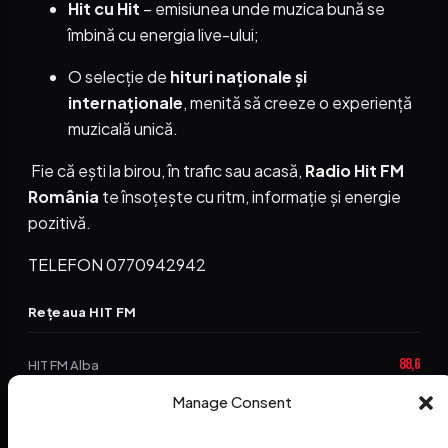
Hit cu Hit
– emisiunea unde muzica bună se
îmbină cu energia live-ului;
O selecție de
hituri naționale și
internaționale
, menită să creeze o experiență
muzicală unică.
Fie că ești la birou, în trafic sau acasă,
Radio Hit FM
România
te însoțește cu ritm, informație și energie
pozitivă.
TELEFON 0770942942
Rețeaua HIT FM
88,6
HIT FM Alba
94,2
Manage Consent
HIT FM Brașov
89,5
HIT FM Harghita