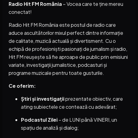
Radio Hit FM România
– Vocea care te ține mereu
conectat!
Radio Hit FM România este postul de radio care
aduce ascultătorilor mixul perfect dintre informație
de calitate, muzică actuală și divertisment. Cu o
echipă de profesioniști pasionați de jurnalism și radio,
Hit FM reușește să fie aproape de public prin emisiuni
variate, investigații jurnalistice, podcasturi și
programe muzicale pentru toate gusturile.
Ce oferim:
Știri și investigații
prezentate obiectiv, care
ating subiectele ce contează cu adevărat;
Podcastul Zilei
– de LUNI până VINERI, un
spațiu de analiză și dialog;