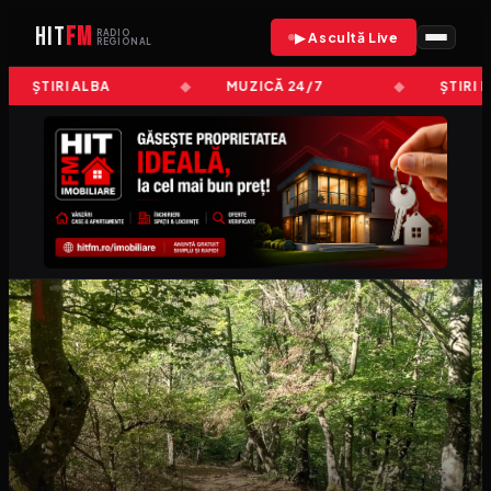
HIT
FM
RADIO
▶ Ascultă Live
REGIONAL
ȘTIRI ALBA
MUZICĂ 24/7
ȘTIRI 