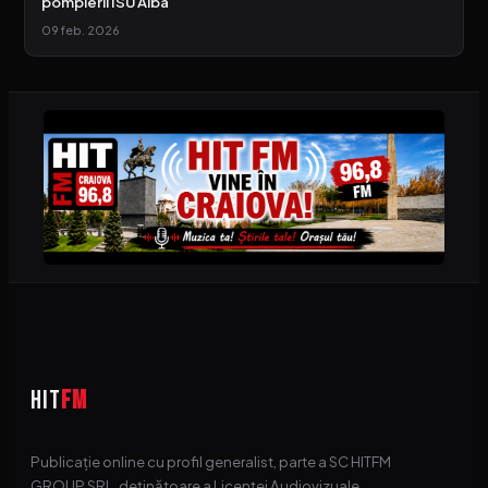
pompierii ISU Alba
09 feb. 2026
HIT
FM
Publicație online cu profil generalist, parte a SC HITFM
GROUP SRL, deținătoare a Licenței Audiovizuale