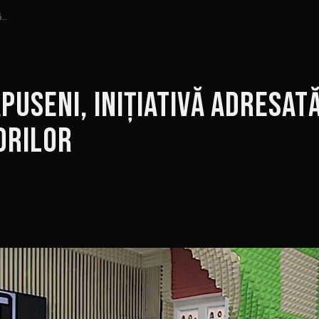
ă…
puseni, inițiativă adresat
orilor