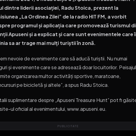
l dintre liderii asociației, Radu Stoica, prezent la
siunea „La Ordinea Zilei” de la radio HIT FM, a vorbit
spre programul și aplicația care promovează turismul d
ții Apuseni și a explicat și care sunt evenimentele care 
nia sa ar trage mai mulți turiștii în zonă.
em nevoie de evenimente care să aducă turiștii. Nu numai
guri și evenimente care se adresează doar locuitorilor. Peisajul
mite organizarea multor activități sportive, maratoane,
cursuri pe bicicletă și altele”, a spus Radu Stoica.
alii suplimentare despre „Apuseni Treasure Hunt” pot fi găsit
site-ul oficial al evenimentului, www.apuseni.eu.
PUBLICITATE