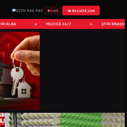
0770.942.942
▶
▶ Ascultă Live
LIVE
LBA
MUZICĂ 24/7
ȘTIRI BRAȘOV