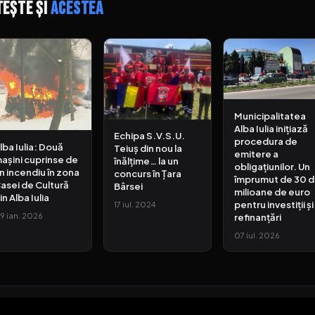
tește și
acestea
Municipalitatea
Alba Iulia inițiază
Echipa S.V.S.U.
procedura de
lba Iulia: Două
Teiuș din nou la
emitere a
așini cuprinse de
înălțime… la un
obligațiunilor. Un
n incendiu în zona
concurs în Țara
împrumut de 30 
asei de Cultură
Bârsei
milioane de euro
in Alba Iulia
pentru investiții și
17 iul. 2024
9 ian. 2026
refinanțări
07 iul. 2026