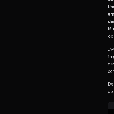
Unu
emi
de
Mun
opi
„Av
târ
per
con
Det
pe 