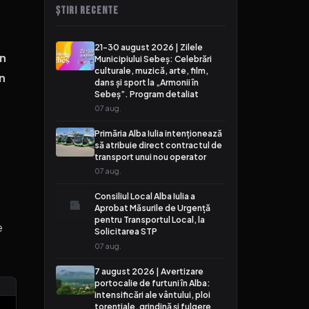
ȘTIRI RECENTE
21-30 august 2026 | Zilele
in
Municipiului Sebeș: Celebrări
culturale, muzică, arte, film,
în
dans și sport la „Armonii în
Sebeș”. Program detaliat
07 aug.
Primăria Alba Iulia intenționează
să atribuie direct contractul de
transport unui nou operator
07 aug.
Consiliul Local Alba Iulia a
Aprobat Măsurile de Urgență
pentru Transportul Local, la
e
Solicitarea STP
07 aug.
7 august 2026 | Avertizare
portocalie de furtuni în Alba:
intensificări ale vântului, ploi
torențiale, grindină și fulgere