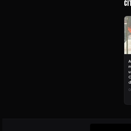
Ci
A
m
u
C
d
0