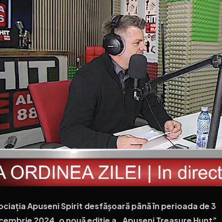
ociația Apuseni Spirit desfășoară până în perioada de 3
cembrie 2024, o nouă ediție a „Apuseni Treasure Hunt”.