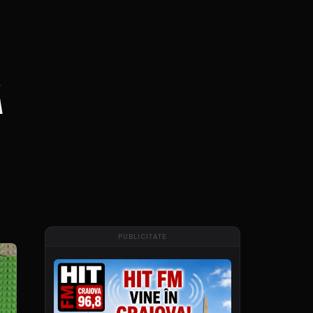
ă
PUBLICITATE