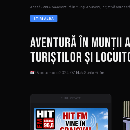
Acasă
›
Stiri Alba
›
Aventură în Munții Apuseni, inițiativă adresat
STIRI ALBA
Aventură în Munții A
turiștilor și locuit
25 octombrie 2024, 07:14
✍ Stirile Hitfm
PUBLICITATE