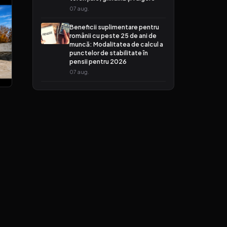
07 aug.
Beneficii suplimentare pentru
românii cu peste 25 de ani de
muncă: Modalitatea de calcul a
punctelor de stabilitate în
pensii pentru 2026
07 aug.