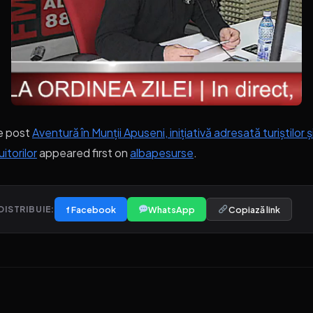
e post
Aventură în Munții Apuseni, inițiativă adresată turiștilor ș
uitorilor
appeared first on
albapesurse
.
f Facebook
WhatsApp
Copiază link
DISTRIBUIE: