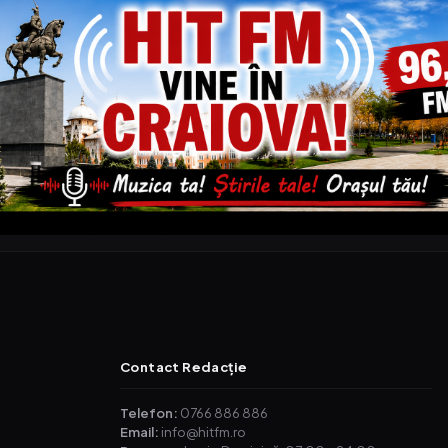
Contact Redacție
Telefon:
0766 886 886
Email:
info@hitfm.ro