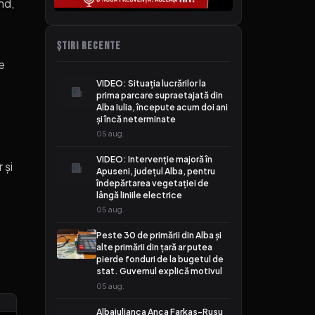
nd,
ȘTIRI RECENTE
e
VIDEO: Situația lucrărilor la
prima parcare supraetajată din
Alba Iulia, începute acum doi ani
și încă neterminate
05 aug.
VIDEO: Intervenție majoră în
 și
Apuseni, județul Alba, pentru
îndepărtarea vegetației de
lângă liniile electrice
05 aug.
Peste 30 de primării din Alba și
alte primării din țară ar putea
pierde fonduri de la bugetul de
stat. Guvernul explică motivul
05 aug.
Albaiulianca Anca Farkas-Rusu