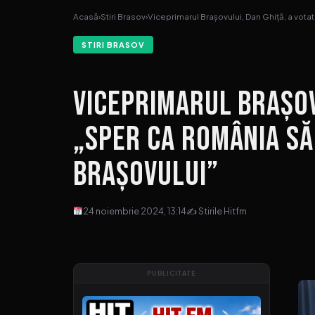
Acasă
›
Stiri Brasov
›
Viceprimarul Brașovului, Dan Ghiță, a votat
STIRI BRASOV
Viceprimarul Brașovu
„Sper ca România s
Brașovului”
24 noiembrie 2024, 13:14
✍ Stirile Hitfm
PUBLICITATE