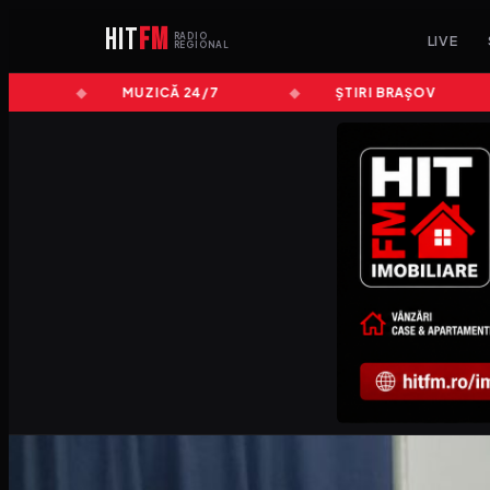
HIT
FM
RADIO
LIVE
REGIONAL
MUZICĂ 24/7
ȘTIRI BRAȘOV