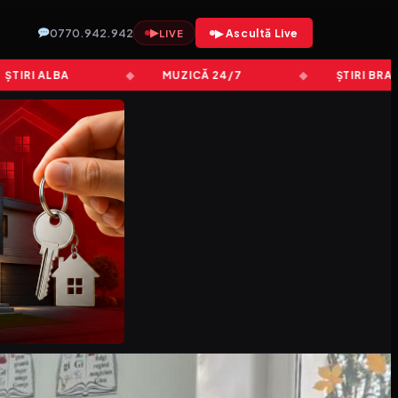
0770.942.942
▶
▶ Ascultă Live
LIVE
I ALBA
MUZICĂ 24/7
ȘTIRI BRAȘOV