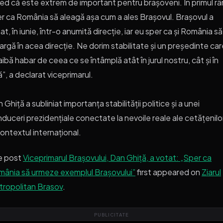
ed că este extrem de important pentru brașoveni. În primul râ
r ca România să aleagă așa cum a ales Brașovul. Brașovul a
at, în iunie, într-o anumită direcție, iar eu sper ca și România să
rgă în acea direcție. Ne dorim stabilitate și un președinte car
aibă habar de ceea ce se întâmplă atât în jurul nostru, cât și în
ă”, a declarat viceprimarul.
 Ghiță a subliniat importanța stabilității politice și a unei
duceri prezidențiale conectate la nevoile reale ale cetățenilor
contextul internațional.
e post
Viceprimarul Brașovului, Dan Ghiță, a votat: „Sper ca
ânia să urmeze exemplul Brașovului”
first appeared on
Ziarul
ropolitan Brasov
.
PUBLICITATE