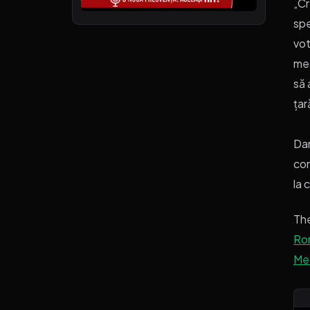
„Cr
spe
vot
mea
să 
țar
Dan
con
la 
Th
Rom
Met