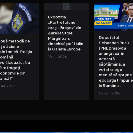
Expoziția
„Portretul unui
oraș – Brașov” de
Aurelia Stoie
Deputatul
Mărginean,
ouă metodă de
Sebastian Rusu
deschisă pe 11 iulie
nșelăciune
(PNL Brașov) a
la Galeria Europe
elefonică. Poliția
anunțat că, în
Română
10 iul. 2026
această
vertizează: „Nu
săptămână, a
ă retrageți
votat o lege
conomiile din
menită să sprijine
ancă!”
educația timpurie
în România.
2 iul. 2026
02 apr. 2026