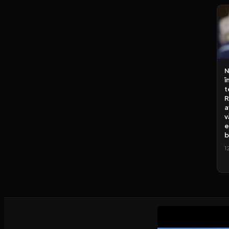
N
î
t
a
v
e
b
1