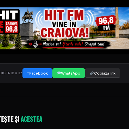
f Facebook
WhatsApp
Copiază link
DISTRIBUIE:
tește și
acestea