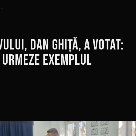
:…
lui, Dan Ghiță, a votat:
ă urmeze exemplul