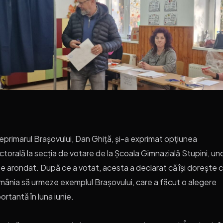
eprimarul Brașovului, Dan Ghiță, și-a exprimat opțiunea
ctorală la secția de votare de la Școala Gimnazială Stupini, un
e arondat. După ce a votat, acesta a declarat că își dorește 
ânia să urmeze exemplul Brașovului, care a făcut o alegere
ortantă în luna iunie.