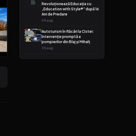
Revoluționează Educația cu
„Education with Style®” după 16
Ani de Predare
05 aug.
Autoturism în flăcări la Cistei:
Intervenție promptă a
pompierilor din Blaj și Mihalț
05 aug.