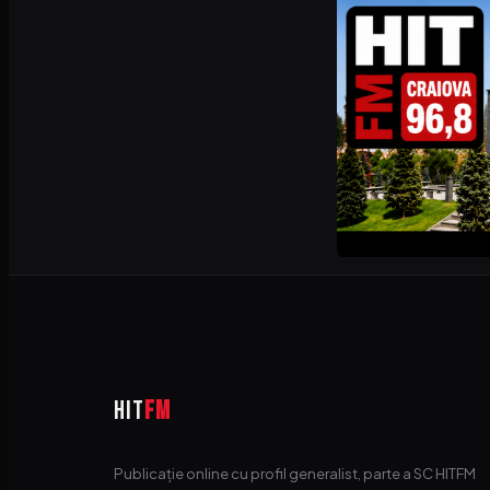
HIT
FM
Publicație online cu profil generalist, parte a SC HITFM