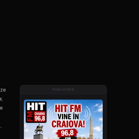
eze
PUBLICITATE
a;
de
,