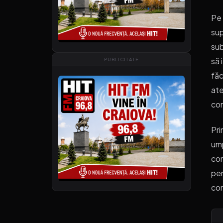
Pe 
sup
sub
să 
PUBLICITATE
făc
ate
co
Pri
ump
con
pen
con