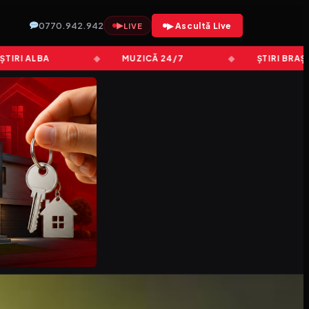
0770.942.942
▶
▶ Ascultă Live
LIVE
I ALBA
MUZICĂ 24/7
ȘTIRI BRAȘOV