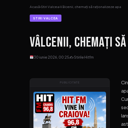
Acasă
›
Stiri Valcea
›
Vâlcenii, chemați să raționalizeze apa
STIRI VALCEA
Vâlcenii, chemați să
30 iunie 2026, 00:25
✍ Stirile Hitfm
Cin
PUBLICITATE
apa
Cum
sec
lan
ast