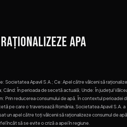
 raționalizeze apa
e: Societatea Apavil S.A.; Ce: Apel către vâlceni să raționaliz
; Când: În perioada de secetă actuală; Unde: În județul Vâlce
: Prin reducerea consumului de apă. În contextul perioadei 
etă pe care o traversează România, Societatea Apavil S.A. a
sat un apel către toți vâlcenii să raționalizeze consumul de apă
fel încât să se evite o criză a apei în regiune.