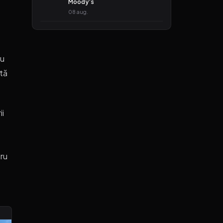
Moody’s
08 aug.
au
ntă
ii
tru