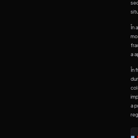
sec
sit
În 
mon
fra
a a
În 
dur
col
imp
a p
reg