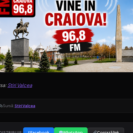
rsa:
Stiri Valcea
Sursă:
Stiri Valcea
f Facebook
WhatsApp
Copiază link
DISTRIBUIE: