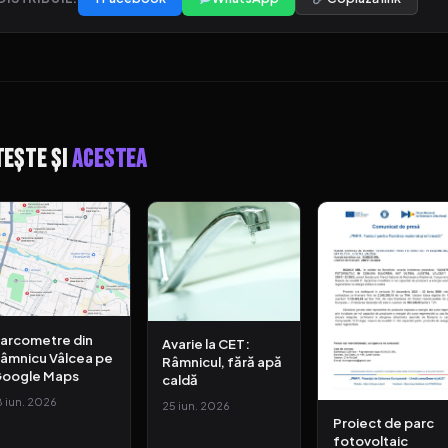
tește și
acestea
arcometre din
Avarie la CET:
âmnicu Vâlcea pe
Râmnicul, fără apă
oogle Maps
caldă
8 iun. 2026
25 iun. 2026
Proiect de parc
fotovoltaic