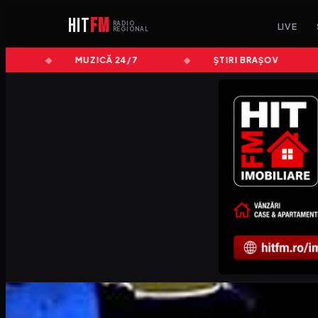
HIT
FM
RADIO
LIVE
REGIONAL
MUZICĂ 24/7
ȘTIRI BRAȘOV