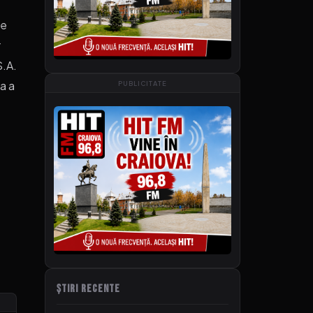
de
r
S.A.
ea a
PUBLICITATE
ȘTIRI RECENTE