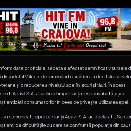
form datelor oficiale, seceta a afectat semnificativ sursele 
 din județul Vâlcea, determinând o scădere a debitului surselo
terane și o reducere a nivelului apei în lacuri și râuri. În acest
text, Apavil S.A. a subliniat importanța responsabilității și a
știentizării consumatorilor în ceea ce privește utilizarea apei.
r-un comunicat, reprezentanții Apavil S.A. au declarat: „Sunt
știenți de dificultățile cu care se confruntă populația din cau