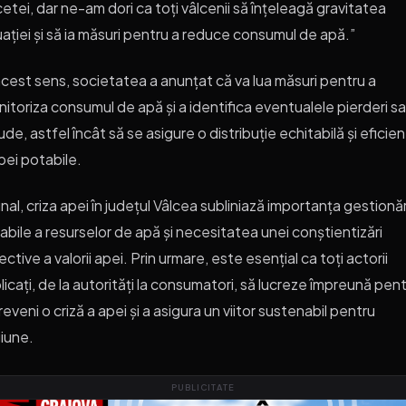
etei, dar ne-am dori ca toți vâlcenii să înțeleagă gravitatea
uației și să ia măsuri pentru a reduce consumul de apă.”
acest sens, societatea a anunțat că va lua măsuri pentru a
itoriza consumul de apă și a identifica eventualele pierderi s
ude, astfel încât să se asigure o distribuție echitabilă și eficie
pei potabile.
final, criza apei în județul Vâlcea subliniază importanța gestionăr
abile a resurselor de apă și necesitatea unei conștientizări
ective a valorii apei. Prin urmare, este esențial ca toți actorii
licați, de la autorități la consumatori, să lucreze împreună pen
reveni o criză a apei și a asigura un viitor sustenabil pentru
iune.
PUBLICITATE