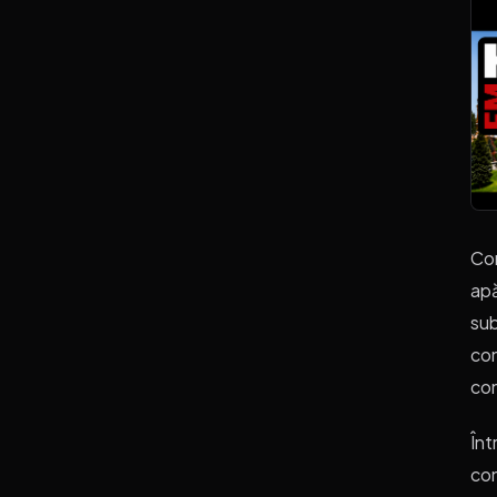
Con
apă
sub
con
con
Înt
con