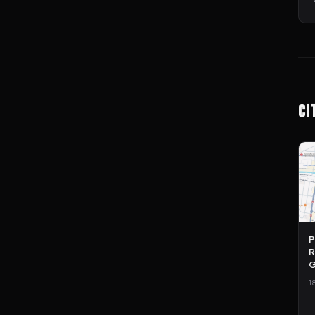
Ci
P
R
G
1