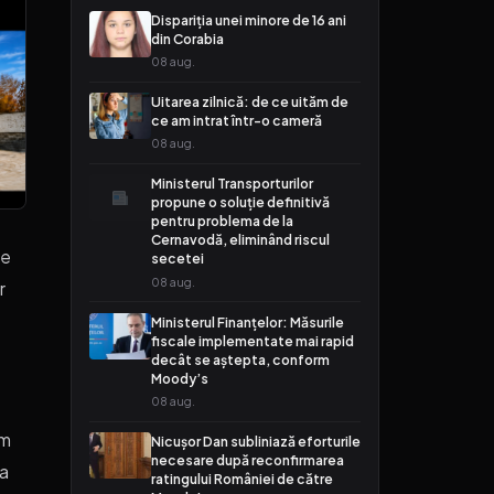
Dispariția unei minore de 16 ani
din Corabia
08 aug.
Uitarea zilnică: de ce uităm de
ce am intrat într-o cameră
08 aug.
Ministerul Transporturilor
propune o soluție definitivă
pentru problema de la
Cernavodă, eliminând riscul
de
secetei
08 aug.
r
Ministerul Finanțelor: Măsurile
fiscale implementate mai rapid
decât se aștepta, conform
Moody’s
08 aug.
em
Nicușor Dan subliniază eforturile
necesare după reconfirmarea
za
ratingului României de către