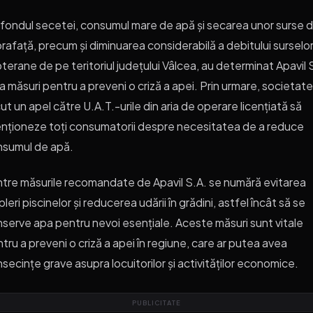
fondul secetei, consumul mare de apă și secarea unor surse 
rafață, precum și diminuarea considerabilă a debitului surselo
terane de pe teritoriul județului Vâlcea, au determinat Apavil 
ia măsuri pentru a preveni o criză a apei. Prin urmare, societat
ut un apel către U.A.T.-urile din aria de operare licențiată să
nționeze toți consumatorii despre necesitatea de a reduce
nsumul de apă.
ntre măsurile recomandate de Apavil S.A. se numără evitarea
leri piscinelor și reducerea udării în grădini, astfel încât să se
serve apa pentru nevoi esențiale. Aceste măsuri sunt vitale
tru a preveni o criză a apei în regiune, care ar putea avea
secințe grave asupra locuitorilor și activităților economice.
PUBLICITATE