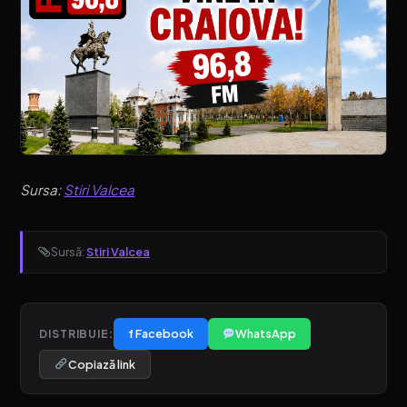
Sursa:
Stiri Valcea
Sursă:
Stiri Valcea
f Facebook
WhatsApp
DISTRIBUIE:
Copiază link