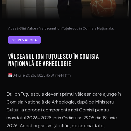
Acasă
›
Stiri Valcea
›
Vâlceanul Ion Tuțulescu în Comisia Națională…
STIRI VALCEA
Vâlceanul Ion Tuțulescu în Comisia
Națională de Arheologie
04 iulie 2026, 18:25
✍ Stirile Hitfm
Dr. Ion Tuțulescu a devenit primul vâlcean care ajunge în
Comisia Națională de Arheologie, după ce Ministerul
Culturii a aprobat componența noii Comisii pentru
mandatul 2026-2028, prin Ordinul nr. 2905 din 19 iunie
2026. Acest organism științific, de specialitate,