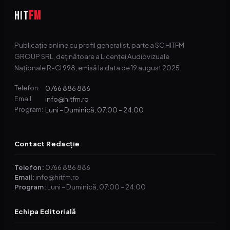
HIT
FM
Publicație online cu profil generalist, parte a SC HITFM
GROUP SRL, deținătoare a Licenței Audiovizuale
Naționale R-CI 998, emisă la data de 19 august 2025.
0766 886 886
Telefon:
info@hitfm.ro
Email:
Luni – Duminică, 07:00 – 24:00
Program:
Contact Redacție
Telefon:
0766 886 886
Email:
info@hitfm.ro
Program:
Luni – Duminică, 07:00 – 24:00
Echipa Editorială