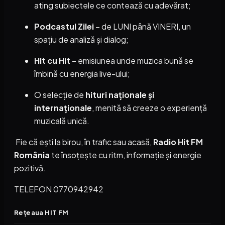
ating subiectele ce contează cu adevărat;
Podcastul Zilei
– de LUNI până VINERI, un
spațiu de analiză și dialog;
Hit cu Hit
– emisiunea unde muzica bună se
îmbină cu energia live-ului;
O selecție de
hituri naționale și
internaționale
, menită să creeze o experiență
muzicală unică.
Fie că ești la birou, în trafic sau acasă,
Radio Hit FM
România
te însoțește cu ritm, informație și energie
pozitivă.
TELEFON 0770942942
Rețeaua HIT FM