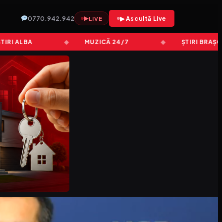
0770.942.942
▶
▶ Ascultă Live
LIVE
 ALBA
MUZICĂ 24/7
ȘTIRI BRAȘOV