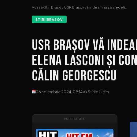
Acasă
›
Stiri Brasov
›
USR Brașov vă indeamnă să alegeți…
STIRI BRASOV
USR Brașov vă indea
Elena Lasconi și co
Călin Georgescu
26 noiembrie 2024, 09:14
✍ Stirile Hitfm
PUBLICITATE