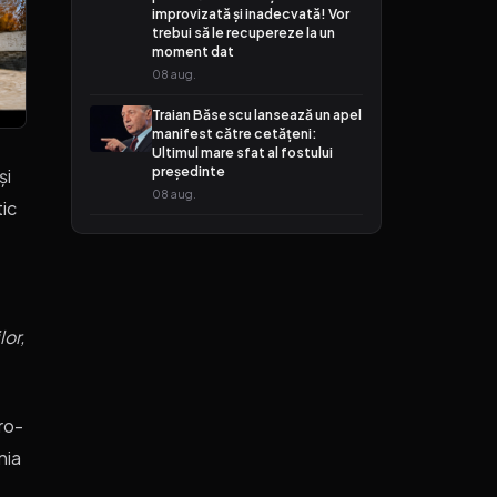
improvizată și inadecvată! Vor
trebui să le recupereze la un
moment dat
08 aug.
Traian Băsescu lansează un apel
manifest către cetățeni:
Ultimul mare sfat al fostului
președinte
și
08 aug.
tic
lor,
ro-
nia