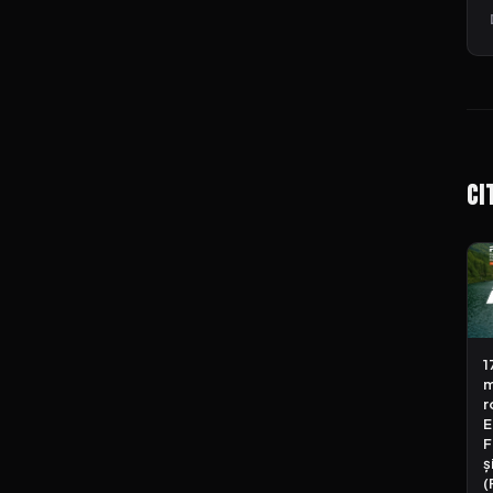
Ci
1
m
r
E
F
ș
(