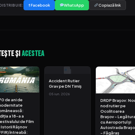
f Facebook
WhatsApp
Copiază link
DISTRIBUIE:
tește și
acestea
Accident Rutier
Grav pe DN Timiș
05 iun. 2026
70 de ani de
DRDP Brașov: No
odernitate
nod rutier pe
omânească:
Ocolitoarea
diția a 18-a a
Brașov – Legătur
estivalului de Film
cu Aeroportul și
i Istorii Râșnov
Autostrada Brașo
FFIR) întreabă:
– Făgăraș