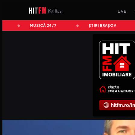
HIT
FM
RADIO
LIVE
REGIONAL
MUZICĂ 24/7
ȘTIRI BRAȘOV