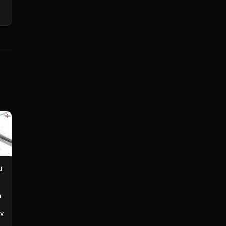
u
a
v