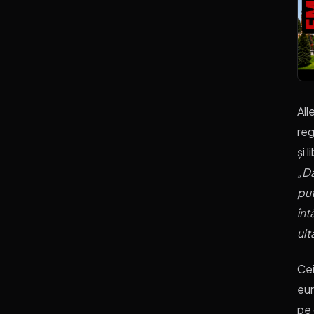
All
reg
și l
„Da
put
înt
uit
Cei
eur
pe 