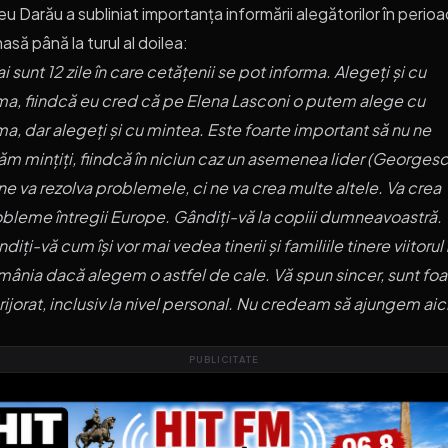
neu Darău a subliniat importanța informării alegătorilor în perio
asă până la turul al doilea:
i sunt 12 zile în care cetățenii se pot informa. Alegeți și cu
ma, fiindcă eu cred că pe Elena Lasconi o putem alege cu
ma, dar alegeți și cu mintea. Este foarte important să nu ne
ăm mințiți, fiindcă în niciun caz un asemenea lider (Georges
ne va rezolva problemele, ci ne va crea multe altele. Va crea
bleme întregii Europe. Gândiți-vă la copiii dumneavoastră.
diți-vă cum își vor mai vedea tinerii și familiile tinere viitorul 
ânia dacă alegem o astfel de cale. Vă spun sincer, sunt foa
rijorat, inclusiv la nivel personal. Nu credeam să ajungem aici
PUBLICITATE