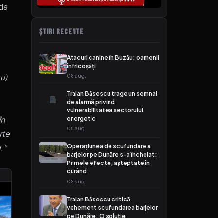
ada
ȘTIRI RECENTE
Atacuri canine în Buzău: oamenii
înfricoșați
cu)
08 aug.
Traian Băsescu trage un semnal
de alarmă privind
vulnerabilitatea sectorului
în
energetic
08 aug.
rte
Operațiunea de scufundare a
.”
barjelor pe Dunăre s-a încheiat:
Primele efecte, așteptate în
curând
08 aug.
Traian Băsescu critică
vehement scufundarea barjelor
pe Dunăre: O soluție