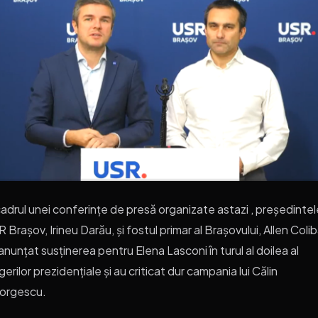
cadrul unei conferințe de presă organizate astazi , președintel
 Brașov, Irineu Darău, și fostul primar al Brașovului, Allen Coli
anunțat susținerea pentru Elena Lasconi în turul al doilea al
gerilor prezidențiale și au criticat dur campania lui Călin
orgescu.