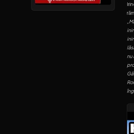
Iri
răm
„Ma
ini
ini
lăs
nu 
pro
Gân
Rom
îng