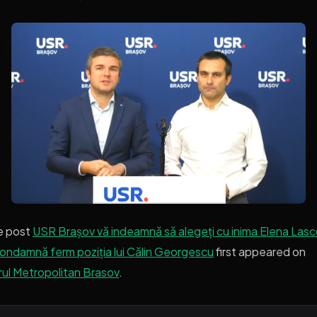
e post
USR Brașov vă indeamnă să alegeți cu inima Elena Lasc
condamnă ferm poziția lui Călin Georgescu
first appeared on
rul Metropolitan Brasov
.