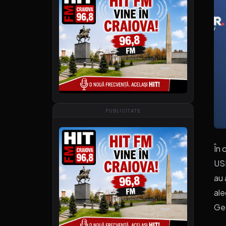
PUBLICITATE
În 
USR
au 
ale
Ge