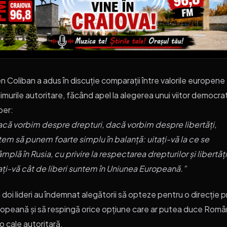
en Coliban a adus în discuție comparații între valorile europene 
imurile autoritare, făcând apel la alegerea unui viitor democra
iber:
că vorbim despre drepturi, dacă vorbim despre libertăți,
em să punem foarte simplu în balanță: uitați-vă la ce se
âmplă în Rusia, cu privire la respectarea drepturilor și libertăți
ați-vă cât de liberi suntem în Uniunea Europeană.”
 doi lideri au îndemnat alegătorii să opteze pentru o direcție p
opeană și să respingă orice opțiune care ar putea duce Româ
o cale autoritară.