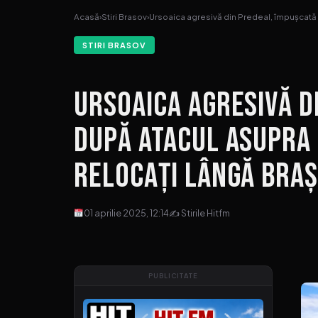
Acasă
›
Stiri Brasov
›
Ursoaica agresivă din Predeal, împușcat
STIRI BRASOV
Ursoaica agresivă d
după atacul asupra 
relocați lângă Bra
01 aprilie 2025, 12:14
✍ Stirile Hitfm
PUBLICITATE