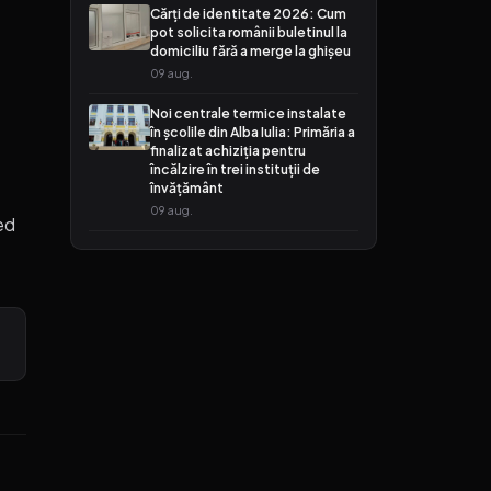
Cărți de identitate 2026: Cum
pot solicita românii buletinul la
domiciliu fără a merge la ghișeu
09 aug.
Noi centrale termice instalate
în școlile din Alba Iulia: Primăria a
finalizat achiziția pentru
încălzire în trei instituții de
învățământ
09 aug.
ed