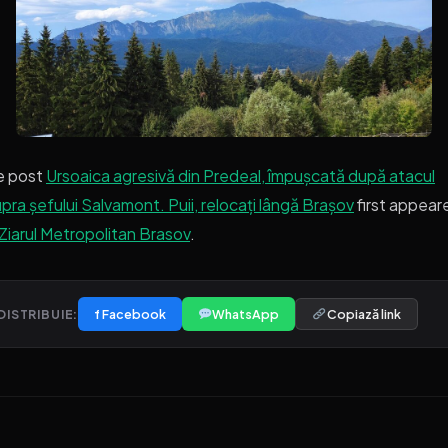
e post
Ursoaica agresivă din Predeal, împușcată după atacul
pra șefului Salvamont. Puii, relocați lângă Brașov
first appear
Ziarul Metropolitan Brasov
.
f Facebook
WhatsApp
Copiază link
DISTRIBUIE: