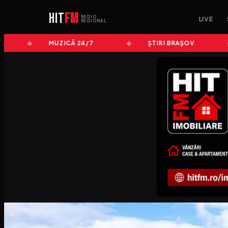
HIT
FM
RADIO
LIVE
REGIONAL
MUZICĂ 24/7
ȘTIRI BRAȘOV