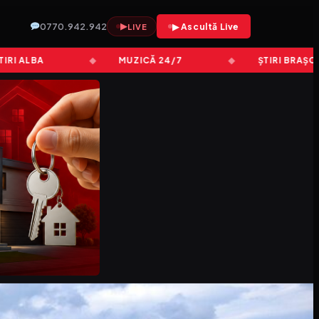
0770.942.942
▶
▶ Ascultă Live
LIVE
LBA
MUZICĂ 24/7
ȘTIRI BRAȘOV