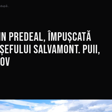
ă după…
in Predeal, împușcată
șefului Salvamont. Puii,
șov