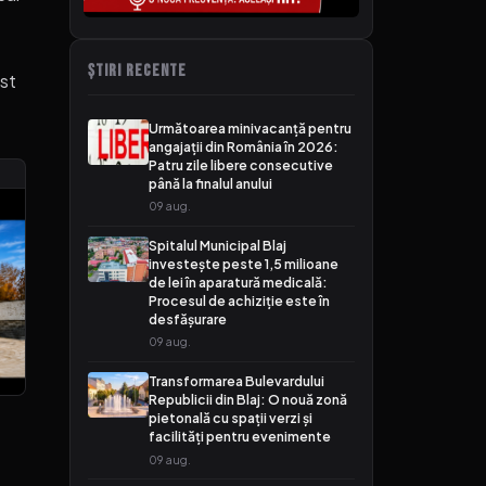
ȘTIRI RECENTE
ost
Următoarea minivacanță pentru
angajații din România în 2026:
Patru zile libere consecutive
până la finalul anului
09 aug.
Spitalul Municipal Blaj
investește peste 1,5 milioane
de lei în aparatură medicală:
Procesul de achiziție este în
desfășurare
09 aug.
Transformarea Bulevardului
Republicii din Blaj: O nouă zonă
pietonală cu spații verzi și
facilități pentru evenimente
09 aug.