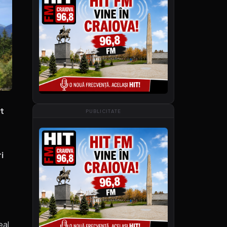
t
PUBLICITATE
i
eal