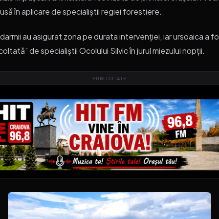
pusă în aplicare de specialiștii regiei forestiere.
darmii au asigurat zona pe durata intervenției, iar ursoaica a f
coltată” de specialiștii Ocolului Silvic în jurul miezului nopții.
PUBLICITATE