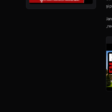
și 
Jan
„re