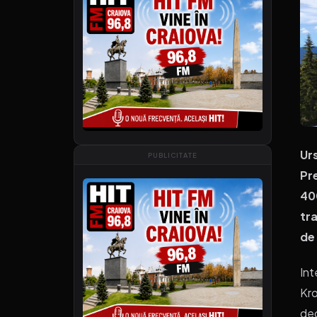
Ur
PUBLICITATE
Pr
400
tra
de
Int
Kro
dec