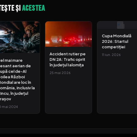
tește și
acestea
Cupa Mondială
2026: Startul
competiției
Accident rutier pe
11 iun. 2026
DN 2A: Trafic oprit
el mai mare
în județul Ialomița
esant aerian de
upă cel de-Al
25 mai 2026
oilea Război
ondial are loc în
omânia, inclusiv la
incu, în județul
rașov
0 mai 2024