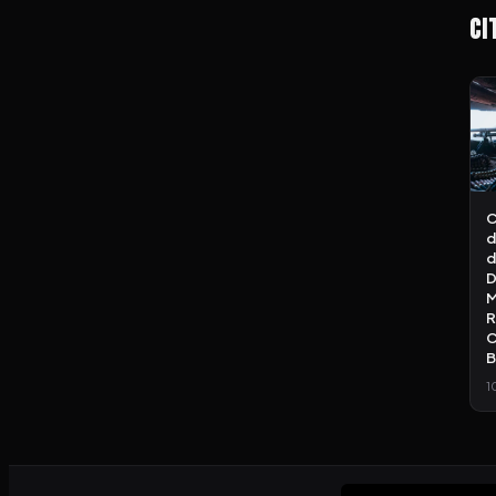
Ci
C
d
d
D
M
R
C
B
1