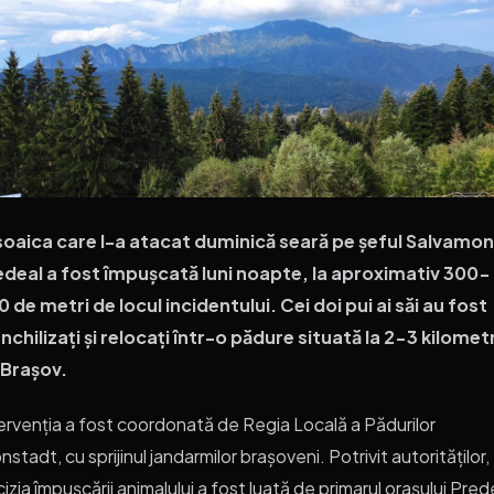
soaica care l-a atacat duminică seară pe șeful Salvamon
edeal a fost împușcată luni noapte, la aproximativ 300-
 de metri de locul incidentului. Cei doi pui ai săi au fost
nchilizați și relocați într-o pădure situată la 2-3 kilometr
 Brașov.
ervenția a fost coordonată de Regia Locală a Pădurilor
nstadt, cu sprijinul jandarmilor brașoveni. Potrivit autorităților,
izia împușcării animalului a fost luată de primarul orașului Pred