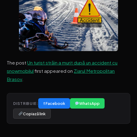
The post
Un turist străin a murit după un accident cu
snowmobilul
first appeared on
Ziarul Metropolitan
Brasov
.
f Facebook
WhatsApp
DISTRIBUIE:
Copiază link