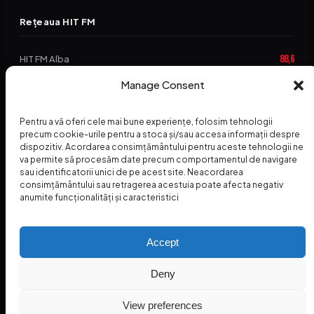
Rețeaua HIT FM
88,6
HIT FM Alba
Manage Consent
94,2
HIT FM Brașov
89,5
HIT FM Harghita
Pentru a vă oferi cele mai bune experiențe, folosim tehnologii
precum cookie-urile pentru a stoca și/sau accesa informații despre
94,3
HIT FM Abrud
dispozitiv. Acordarea consimțământului pentru aceste tehnologii ne
va permite să procesăm date precum comportamentul de navigare
95,1
HIT FM Horezu
sau identificatorii unici de pe acest site. Neacordarea
consimțământului sau retragerea acestuia poate afecta negativ
88,2
HIT FM Nehoiu
anumite funcționalități și caracteristici
96,8
HIT FM Dolj
Accept
Deny
© 2026 Radio Hit FM — SC HITFM GROUP SRL
Home
Termeni și Condiții – Premii
Contact
INSPECTORUL HIT
HIT PODCAST
View preferences