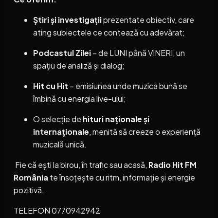
Știri și investigații
prezentate obiectiv, care
ating subiectele ce contează cu adevărat;
Podcastul Zilei
– de LUNI până VINERI, un
spațiu de analiză și dialog;
Hit cu Hit
– emisiunea unde muzica bună se
îmbină cu energia live-ului;
O selecție de
hituri naționale și
internaționale
, menită să creeze o experiență
muzicală unică.
Fie că ești la birou, în trafic sau acasă,
Radio Hit FM
România
te însoțește cu ritm, informație și energie
pozitivă.
TELEFON 0770942942