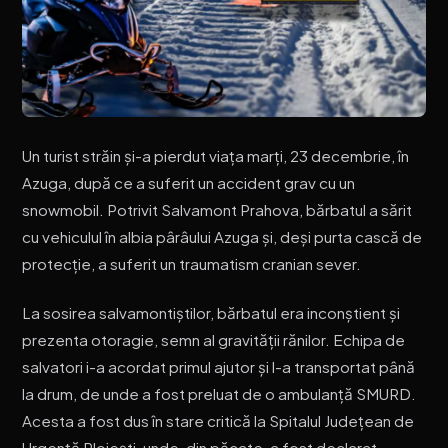
Un turist străin și-a pierdut viața marți, 23 decembrie, în
Azuga, după ce a suferit un accident grav cu un
snowmobil. Potrivit Salvamont Prahova, bărbatul a sărit
cu vehiculul în albia pârâului Azuga și, deși purta cască de
protecție, a suferit un traumatism cranian sever.
La sosirea salvamontiștilor, bărbatul era inconștient și
prezenta otoragie, semn al gravității rănilor. Echipa de
salvatori i-a acordat primul ajutor și l-a transportat până
la drum, de unde a fost preluat de o ambulanță SMURD.
Acesta a fost dus în stare critică la Spitalul Județean de
Urgență Ploiești, unde, din păcate, a fost declarat