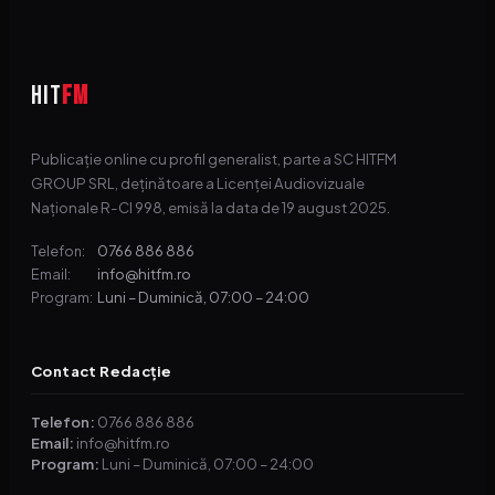
HIT
FM
Publicație online cu profil generalist, parte a SC HITFM
GROUP SRL, deținătoare a Licenței Audiovizuale
Naționale R-CI 998, emisă la data de 19 august 2025.
0766 886 886
Telefon:
info@hitfm.ro
Email:
Luni – Duminică, 07:00 – 24:00
Program:
Contact Redacție
Telefon:
0766 886 886
Email:
info@hitfm.ro
Program:
Luni – Duminică, 07:00 – 24:00