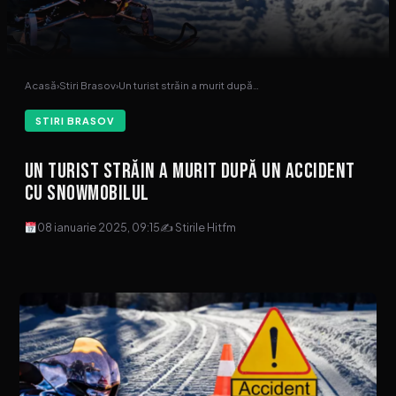
Acasă
›
Stiri Brasov
›
Un turist străin a murit după…
STIRI BRASOV
Un turist străin a murit după un accident
cu snowmobilul
08 ianuarie 2025, 09:15
✍ Stirile Hitfm