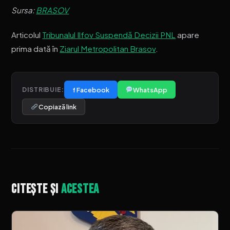
Sursa:
BRASOV
Articolul
Tribunalul Ilfov Suspendă Decizii PNL
apare
prima dată în
Ziarul Metropolitan Brasov
.
f Facebook
WhatsApp
DISTRIBUIE:
Copiază link
Citește și
acestea