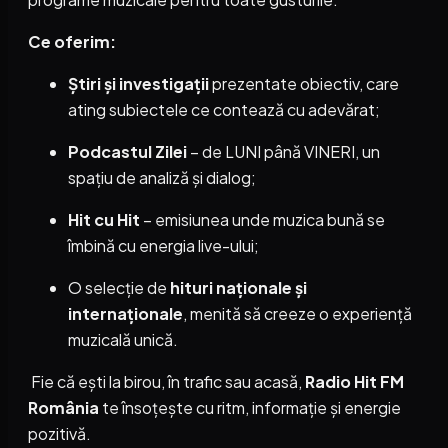
Ce oferim:
Știri și investigații
prezentate obiectiv, care
ating subiectele ce contează cu adevărat;
Podcastul Zilei
– de LUNI până VINERI, un
spațiu de analiză și dialog;
Hit cu Hit
– emisiunea unde muzica bună se
îmbină cu energia live-ului;
O selecție de
hituri naționale și
internaționale
, menită să creeze o experiență
muzicală unică.
Fie că ești la birou, în trafic sau acasă,
Radio Hit FM
România
te însoțește cu ritm, informație și energie
pozitivă.