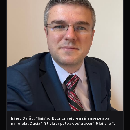
Irineu Darău, Ministrul Economiei vrea să lanseze apa
minerală „Dacia”. Sticla ar putea costa doar 1,5 lei la raft