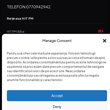
TELEFON 0770942942
Rețeaua HIT FM
88,6
HIT FM Alba
94,2
Manage Consent
HIT FM Brașov
89,5
HIT FM Harghita
Pentru a vă oferi cele mai bune experiențe, folosim tehnologii
94,3
precum cookie-urile pentru a stoca și/sau accesa informații despre
HIT FM Abrud
dispozitiv. Acordarea consimțământului pentru aceste tehnologii ne
va permite să procesăm date precum comportamentul de navigare
95,1
HIT FM Horezu
sau identificatorii unici de pe acest site. Neacordarea
consimțământului sau retragerea acestuia poate afecta negativ
88,2
HIT FM Nehoiu
anumite funcționalități și caracteristici
96,8
HIT FM Dolj
Accept
Deny
© 2026 Radio Hit FM — SC HITFM GROUP SRL