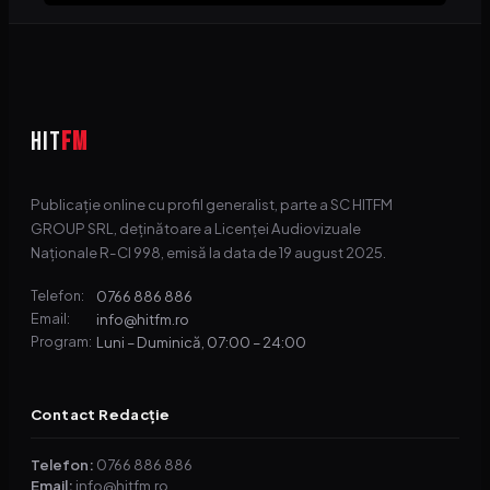
HIT
FM
Publicație online cu profil generalist, parte a SC HITFM
GROUP SRL, deținătoare a Licenței Audiovizuale
Naționale R-CI 998, emisă la data de 19 august 2025.
0766 886 886
Telefon:
info@hitfm.ro
Email:
Luni – Duminică, 07:00 – 24:00
Program:
Contact Redacție
Telefon:
0766 886 886
Email:
info@hitfm.ro