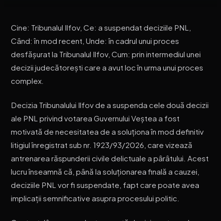
Cine: Tribunalul Ilfov, Ce: a suspendat deciziile PNL,
Când: în mod recent, Unde: în cadrul unui proces
desfășurat la Tribunalul Ilfov, Cum: prin intermediul unei
decizii judecătorești care a avut loc în urma unui proces
complex.
Decizia Tribunalului Ilfov de a suspenda cele două decizii
ale PNL privind votarea Guvernului Veștea a fost
motivată de necesitatea de a soluționa în mod definitiv
litigiul înregistrat sub nr. 1923/93/2026, care vizează
antrenarea răspunderii civile delictuale a pârâtului. Acest
lucru înseamnă că, până la soluționarea finală a cauzei,
deciziile PNL vor fi suspendate, fapt care poate avea
implicații semnificative asupra procesului politic.