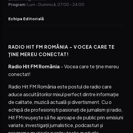
Program:
Luni – Duminică, 07:00 – 24:00
Echipa Editorială
RADIO HIT FM ROMÂNIA – VOCEA CARE TE
ȚINE MEREU CONECTAT!
Radio Hit FM România
– Vocea care te ține mereu
conectat!
Radio Hit FM România este postul de radio care
aduce ascultătorilor mixul perfect dintre informație
de calitate, muzică actuală și divertisment. Cu o
echipă de profesioniști pasionați de jurnalism și radio,
Hit FM reușește să fie aproape de public prin emisiuni
variate, investigații jurnalistice, podcasturi și
programe muzicale pentru toate gusturile.