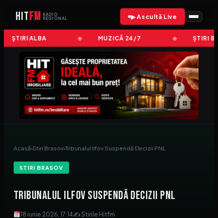
HIT
FM
RADIO
▶ Ascultă Live
REGIONAL
ȘTIRI ALBA
MUZICĂ 24/7
ȘTIRI B
Acasă
›
Stiri Brasov
›
Tribunalul Ilfov Suspendă Decizii PNL
STIRI BRASOV
Tribunalul Ilfov Suspendă Decizii PNL
18 iunie 2026, 17:14
✍ Stirile Hitfm