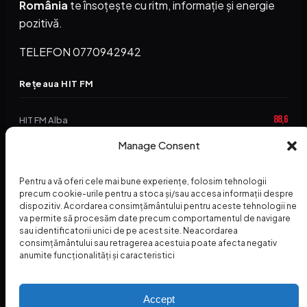
România
te însoțește cu ritm, informație și energie
pozitivă.
TELEFON 0770942942
Rețeaua HIT FM
88,6
HIT FM Alba
Manage Consent
94,2
HIT FM Brașov
89,5
HIT FM Harghita
Pentru a vă oferi cele mai bune experiențe, folosim tehnologii
precum cookie-urile pentru a stoca și/sau accesa informații despre
94,3
HIT FM Abrud
dispozitiv. Acordarea consimțământului pentru aceste tehnologii ne
va permite să procesăm date precum comportamentul de navigare
95,1
HIT FM Horezu
sau identificatorii unici de pe acest site. Neacordarea
consimțământului sau retragerea acestuia poate afecta negativ
88,2
HIT FM Nehoiu
anumite funcționalități și caracteristici
96,8
HIT FM Dolj
Accept