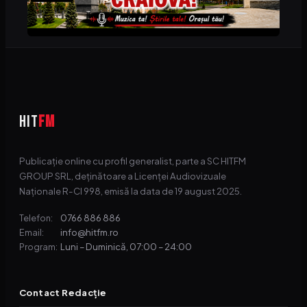
HIT
FM
Publicație online cu profil generalist, parte a SC HITFM
GROUP SRL, deținătoare a Licenței Audiovizuale
Naționale R-CI 998, emisă la data de 19 august 2025.
0766 886 886
Telefon:
info@hitfm.ro
Email:
Luni – Duminică, 07:00 – 24:00
Program:
Contact Redacție