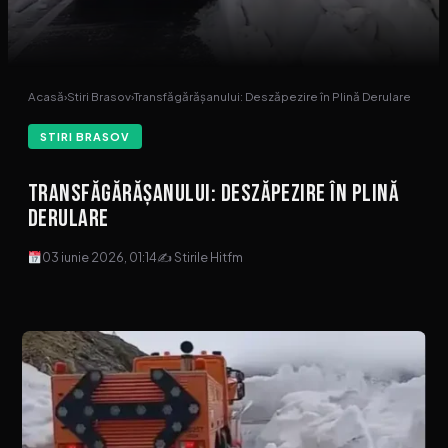
Acasă
›
Stiri Brasov
›
Transfăgărășanului: Deszăpezire în Plină Derulare
STIRI BRASOV
Transfăgărășanului: Deszăpezire în Plină
Derulare
03 iunie 2026, 01:14
✍ Stirile Hitfm