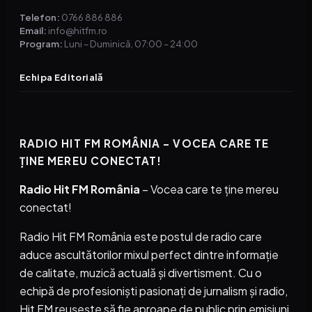
Telefon:
0766 886 886
Email:
info@hitfm.ro
Program:
Luni – Duminică, 07:00 – 24:00
Echipa Editorială
RADIO HIT FM ROMÂNIA – VOCEA CARE TE
ȚINE MEREU CONECTAT!
Radio Hit FM România
– Vocea care te ține mereu
conectat!
Radio Hit FM România este postul de radio care
aduce ascultătorilor mixul perfect dintre informație
de calitate, muzică actuală și divertisment. Cu o
echipă de profesioniști pasionați de jurnalism și radio,
Hit FM reușește să fie aproape de public prin emisiuni