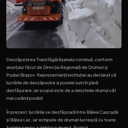
Deszăpezirea Transfăgărășanului continuă, conform
anunțului făcut de Direcția Regională de Drumuri și
Poduri Brașov. Reprezentanții instituției au declarat că
lucrările de deszăpezire a șoselei sunt în plină
desfășurare, iar scopul este de a deschide drumul cât
mai curând posibil.
În prezent, lucrările se desfășoară între Bâlea Cascadă
și Bâlea Lac, iar echipele de drumari lucrează cu toate
forțele pentru a debloca drumul. Potrivit