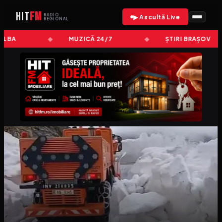
HIT
FM
RADIO
▶ Ascultă Live
REGIONAL
ALBA
MUZICĂ 24/7
ȘTIRI BRAȘOV