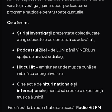
variate, investigații jurnalistice, podcasturi și
programe muzicale pentru toate gusturile.
Ce oferim:
Știri și investigații
prezentate obiectiv, care
ating subiectele ce contează cu adevărat;
Podcastul Zilei
– de LUNI până VINERI, un
spațiu de analiză și dialog;
Hit cu Hit
– emisiunea unde muzica bună se
îmbină cu energia live-ului;
O selecție de
hituri naționale și
internaționale
, menită să creeze o experiență
muzicală unică.
Fie că ești la birou, în trafic sau acasă,
Radio Hit FM