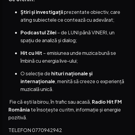
Știri și investigații
prezentate obiectiv, care
ating subiectele ce contează cu adevărat;
Podcastul Zilei
– de LUNI până VINERI, un
spațiu de analiză și dialog;
Hit cu Hit
– emisiunea unde muzica bună se
îmbină cu energia live-ului;
O selecție de
hituri naționale și
internaționale
, menită să creeze o experiență
muzicală unică.
Fie că ești la birou, în trafic sau acasă,
Radio Hit FM
România
te însoțește cu ritm, informație și energie
pozitivă.
TELEFON 0770942942