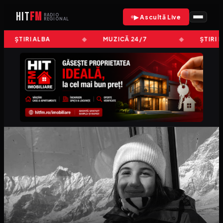
HIT
FM
RADIO
▶ Ascultă Live
REGIONAL
ȘTIRI ALBA
MUZICĂ 24/7
ȘTIRI 