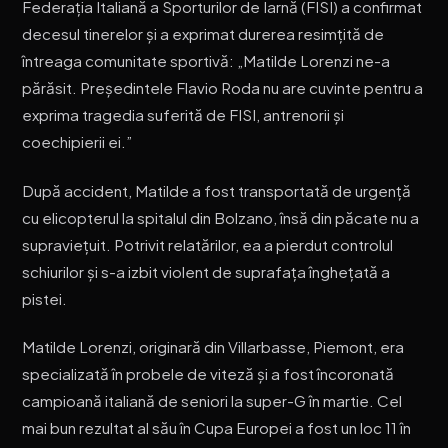
Federația Italiană a Sporturilor de Iarnă (FISI) a confirmat
decesul tinerelor și a exprimat durerea resimțită de
întreaga comunitate sportivă: „Matilde Lorenzi ne-a
părăsit. Președintele Flavio Roda nu are cuvinte pentru a
exprima tragedia suferită de FISI, antrenorii și
coechipierii ei.”
După accident, Matilde a fost transportată de urgență
cu elicopterul la spitalul din Bolzano, însă din păcate nu a
supraviețuit. Potrivit relatărilor, ea a pierdut controlul
schiurilor și s-a izbit violent de suprafața înghețată a
pistei.
Matilde Lorenzi, originară din Villarbasse, Piemont, era
specializată în probele de viteză și a fost încoronată
campioană italiană de seniori la super-G în martie. Cel
mai bun rezultat al său în Cupa Europei a fost un loc 11 în