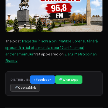
The post
Tragedie în schi alpin: Matilde Lorenzi, tânără
speranță a Italiei, a murit la doar 19 ani în timpul
antrenamentului
first appeared on
Ziarul Metropolitan
Brasov
.
f Facebook
WhatsApp
DISTRIBUIE:
Copiază link