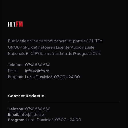
HIT
FM
Publicație online cu profil generalist, parte a SC HITFM
GROUP SRL, deținătoare a Licenței Audiovizuale
Naționale R-CI 998, emisă la data de 19 august 2025.
0766 886 886
Telefon:
info@hitfm.ro
Email:
Luni – Duminică, 07:00 – 24:00
Program:
Contact Redacție
Telefon:
0766 886 886
Email:
info@hitfm.ro
Program:
Luni – Duminică, 07:00 – 24:00