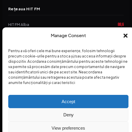
Rețeaua HIT FM
88,6
HIT FM Alba
Manage Consent
94,2
HIT FM Brașov
89,5
HIT FM Harghita
Pentru a vă oferi cele mai bune experiențe, folosim tehnologii
precum cookie-urile pentru a stoca și/sau accesa informații despre
94,3
HIT FM Abrud
dispozitiv. Acordarea consimțământului pentru aceste tehnologii ne
va permite să procesăm date precum comportamentul de navigare
95,1
HIT FM Horezu
sau identificatorii unici de pe acest site. Neacordarea
consimțământului sau retragerea acestuia poate afecta negativ
88,2
HIT FM Nehoiu
anumite funcționalități și caracteristici
96,8
HIT FM Dolj
Accept
Deny
© 2026 Radio Hit FM — SC HITFM GROUP SRL
Home
Termeni și Condiții – Premii
Contact
INSPECTORUL HIT
HIT PODCAST
View preferences