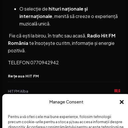
O selecție de
hituri naționale și
internaționale
, menită să creeze o experiență
muzicală unică.
Fie că ești la birou, în trafic sau acasă,
Radio Hit FM
România
te însoțește cu ritm, informație și energie
pozitivă.
TELEFON 0770942942
Rețeaua HIT FM
88,6
HIT FM Alba
94,2
Manage Consent
HIT FM Brașov
89,5
HIT FM Harghita
Pentru a vă oferi cele mai bune experiențe, folosim tehnologii
precum cookie-urile pentru a stoca și/sau accesa informații despre
94,3
HIT FM Abrud
dispozitiv. Acordarea consimțământului pentru aceste tehnologii ne