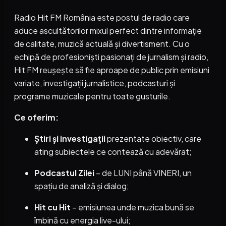
Radio Hit FM România este postul de radio care
aduce ascultătorilor mixul perfect dintre informație
de calitate, muzică actuală și divertisment. Cu o
echipă de profesioniști pasionați de jurnalism și radio,
Hit FM reușește să fie aproape de public prin emisiuni
variate, investigații jurnalistice, podcasturi și
programe muzicale pentru toate gusturile.
Ce oferim:
Știri și investigații
prezentate obiectiv, care
ating subiectele ce contează cu adevărat;
Podcastul Zilei
– de LUNI până VINERI, un
spațiu de analiză și dialog;
Hit cu Hit
– emisiunea unde muzica bună se
îmbină cu energia live-ului;