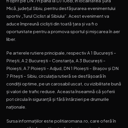
fi oprit pe DN 7H până la DJ 106B, în localitatea Șura
Mică, județul Sibiu, pentru desfășurarea evenimentului
sportiv „Turul Ciclist al Sibiului”. Acest eveniment va
aduce împreună cicliști din toată țara și va fi o
oportunitate pentru a promova sportul și mișcarea în aer
liber.
Pe arterele rutiere principale, respectiv A 1 București –
Pitești, A 2 București – Constanța, A 3 București –
Ploiești, A 7 Ploiești – Adjud, DN 1 Ploiești – Brașov și DN
7 Pitești – Sibiu, circulația rutieră se desfășoară în
condiții optime, pe un carosabil uscat, cu vizibilitate bună
și valori de trafic reduse. Aceasta înseamnă că șoferii
pot circula în siguranță și fără întârzieri pe drumurile
naționale.
Sursa informațiilor este politiaromana.ro, care oferă în