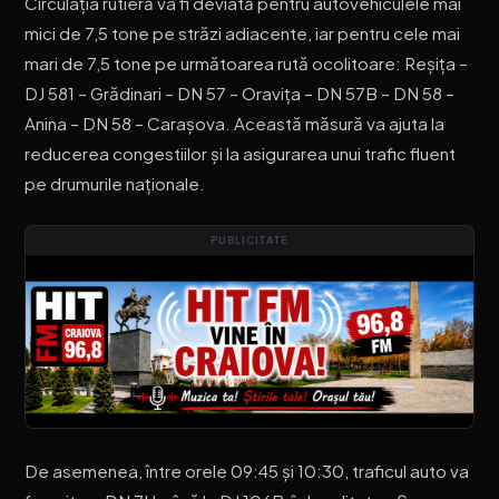
Circulația rutieră va fi deviată pentru autovehiculele mai
mici de 7,5 tone pe străzi adiacente, iar pentru cele mai
mari de 7,5 tone pe următoarea rută ocolitoare: Reșița –
DJ 581 – Grădinari – DN 57 – Oravița – DN 57B – DN 58 –
Anina – DN 58 – Carașova. Această măsură va ajuta la
reducerea congestiilor și la asigurarea unui trafic fluent
pe drumurile naționale.
PUBLICITATE
De asemenea, între orele 09:45 și 10:30, traficul auto va