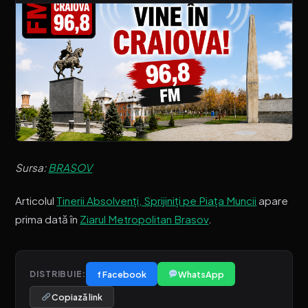
Sursa:
BRASOV
Articolul
Tinerii Absolvenți, Sprijiniți pe Piața Muncii
apare
prima dată în
Ziarul Metropolitan Brasov
.
f Facebook
WhatsApp
DISTRIBUIE:
Copiază link