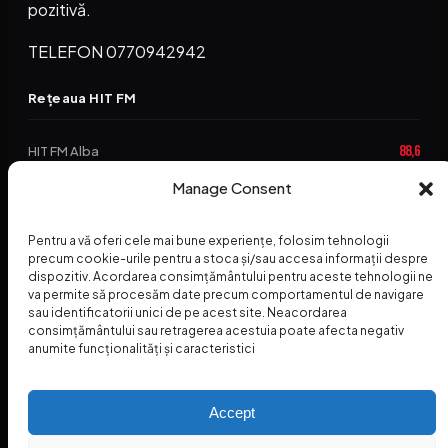
pozitivă.
TELEFON 0770942942
Rețeaua HIT FM
88,6
HIT FM Alba
Manage Consent
94,2
HIT FM Brașov
89,5
HIT FM Harghita
Pentru a vă oferi cele mai bune experiențe, folosim tehnologii
precum cookie-urile pentru a stoca și/sau accesa informații despre
94,3
HIT FM Abrud
dispozitiv. Acordarea consimțământului pentru aceste tehnologii ne
va permite să procesăm date precum comportamentul de navigare
95,1
HIT FM Horezu
sau identificatorii unici de pe acest site. Neacordarea
consimțământului sau retragerea acestuia poate afecta negativ
88,2
HIT FM Nehoiu
anumite funcționalități și caracteristici
96,8
HIT FM Dolj
Accept