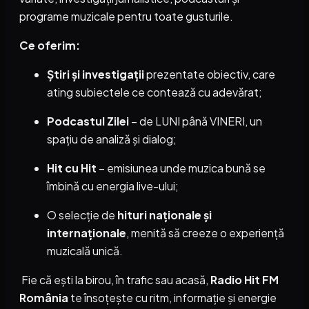
programe muzicale pentru toate gusturile.
Ce oferim:
Știri și investigații
prezentate obiectiv, care
ating subiectele ce contează cu adevărat;
Podcastul Zilei
– de LUNI până VINERI, un
spațiu de analiză și dialog;
Hit cu Hit
– emisiunea unde muzica bună se
îmbină cu energia live-ului;
O selecție de
hituri naționale și
internaționale
, menită să creeze o experiență
muzicală unică.
Fie că ești la birou, în trafic sau acasă,
Radio Hit FM
România
te însoțește cu ritm, informație și energie