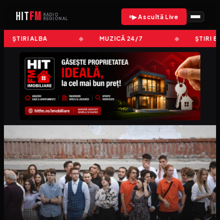
HIT
FM
RADIO
▶ Ascultă Live
REGIONAL
ȘTIRI ALBA
MUZICĂ 24/7
ȘTIRI B