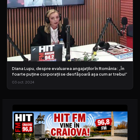
Diana Lupu, despre evaluarea angajaților în România: „În
foarte puține corporații se desfășoară așa cum ar trebui”
03 oct. 2024