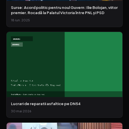
Surse: Acord politic pentru noul Guvern: Ilie Bolojan, viitor
premier. Rocadă la Palatul Victoria între PNL și PSD
18 iun. 2025
Lucrari de reparatii asfaltice pe DN54
30 mai 2026