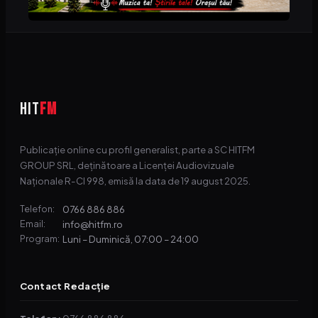
HIT
FM
Publicație online cu profil generalist, parte a SC HITFM
GROUP SRL, deținătoare a Licenței Audiovizuale
Naționale R-CI 998, emisă la data de 19 august 2025.
0766 886 886
Telefon:
info@hitfm.ro
Email:
Luni – Duminică, 07:00 – 24:00
Program:
Contact Redacție