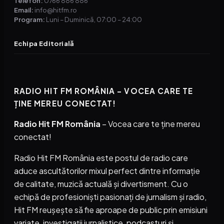
Telefon:
0766 886 886
Email:
info@hitfm.ro
Program:
Luni – Duminică, 07:00 – 24:00
Echipa Editorială
RADIO HIT FM ROMÂNIA – VOCEA CARE TE
ȚINE MEREU CONECTAT!
Radio Hit FM România
– Vocea care te ține mereu
conectat!
Radio Hit FM România este postul de radio care
aduce ascultătorilor mixul perfect dintre informație
de calitate, muzică actuală și divertisment. Cu o
echipă de profesioniști pasionați de jurnalism și radio,
Hit FM reușește să fie aproape de public prin emisiuni
variate, investigații jurnalistice, podcasturi și