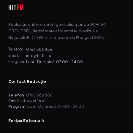
HIT
FM
Publicație online cu profil generalist, parte a SC HITFM
GROUP SRL, deținătoare a Licenței Audiovizuale
Naționale R-CI 998, emisă la data de 19 august 2025.
0766 886 886
Telefon:
info@hitfm.ro
Email:
Luni – Duminică, 07:00 – 24:00
Program:
Contact Redacție
Telefon:
0766 886 886
Email:
info@hitfm.ro
Program:
Luni – Duminică, 07:00 – 24:00
Echipa Editorială