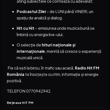
ating subiectele ce contează cu adevărat;
Podcastul Zilei
– de LUNI până VINERI, un
spațiu de analiză și dialog;
Hit cu Hit
– emisiunea unde muzica bună se
îmbină cu energia live-ului;
O selecție de
hituri naționale și
internaționale
, menită să creeze o experiență
muzicală unică.
Fie că ești la birou, în trafic sau acasă,
Radio Hit FM
România
te însoțește cu ritm, informație și energie
pozitivă.
TELEFON 0770942942
Rețeaua HIT FM