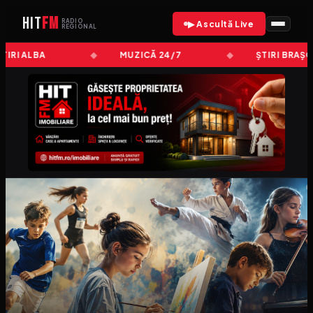
HIT
FM
RADIO
▶ Ascultă Live
REGIONAL
TIRI ALBA
MUZICĂ 24/7
ȘTIRI BRAȘO