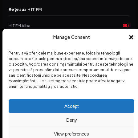
Rețeaua HIT FM
88,6
HIT FM Alba
Manage Consent
94,2
HIT FM Brașov
89,5
HIT FM Harghita
Pentru a vă oferi cele mai bune experiențe, folosim tehnologii
precum cookie-urile pentru a stoca și/sau accesa informații despre
94,3
HIT FM Abrud
dispozitiv. Acordarea consimțământului pentru aceste tehnologii ne
va permite să procesăm date precum comportamentul de navigare
95,1
HIT FM Horezu
sau identificatorii unici de pe acest site. Neacordarea
consimțământului sau retragerea acestuia poate afecta negativ
88,2
HIT FM Nehoiu
anumite funcționalități și caracteristici
96,8
HIT FM Dolj
Accept
Deny
© 2026 Radio Hit FM — SC HITFM GROUP SRL
Home
Termeni și Condiții – Premii
Contact
INSPECTORUL HIT
HIT PODCAST
View preferences