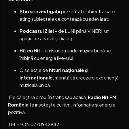
Știri și investigații
prezentate obiectiv, care
ating subiectele ce contează cu adevărat;
Podcastul Zilei
– de LUNI până VINERI, un
spațiu de analiză și dialog;
Hit cu Hit
– emisiunea unde muzica bună se
îmbină cu energia live-ului;
O selecție de
hituri naționale și
internaționale
, menită să creeze o experiență
muzicală unică.
Fie că ești la birou, în trafic sau acasă,
Radio Hit FM
România
te însoțește cu ritm, informație și energie
pozitivă.
TELEFON 0770942942