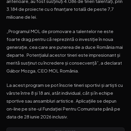
anterioare, au fost susținuți 4.086 de tineri talentați, prin
3.184 de proiecte cu o finanțare totală de peste 7,7
milioane de lei.
„Programul MOL de promovare a talentelor ne este
foarte drag pentru că reprezintă o investiție în noua
generație, cea care are puterea de a duce România mai
departe. Potențialul acestor tineri este impresionant și
merită susținut cu încredere și consecvență”, a declarat
Gábor Mozga, CEO MOL România.
La acest program se pot înscrie tineri sportivi și artiști cu
vârste între 8 și 18 ani, atât individual, cât și în echipe
sportive sau ansambluri artistice. Aplicațiile se depun
on-line pe site-ul Fundației Pentru Comunitate până pe
data de 28 iunie 2026 inclusiv.