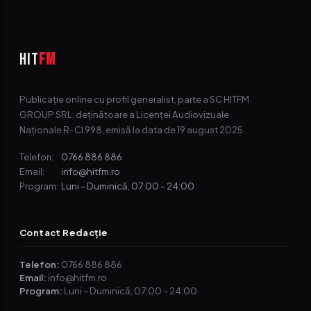
HIT
FM
Publicație online cu profil generalist, parte a SC HITFM
GROUP SRL, deținătoare a Licenței Audiovizuale
Naționale R-CI 998, emisă la data de 19 august 2025.
0766 886 886
Telefon:
info@hitfm.ro
Email:
Luni – Duminică, 07:00 – 24:00
Program:
Contact Redacție
Telefon:
0766 886 886
Email:
info@hitfm.ro
Program:
Luni – Duminică, 07:00 – 24:00