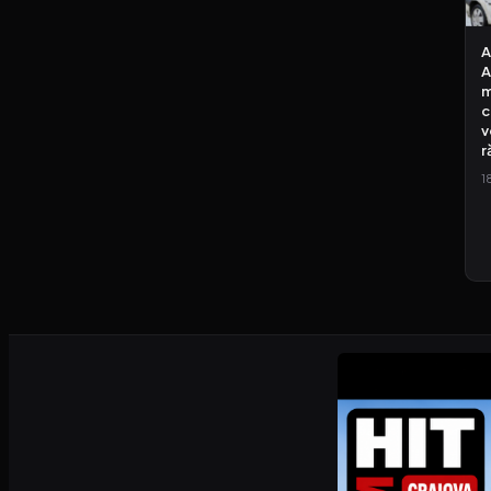
A
A
m
c
v
r
1