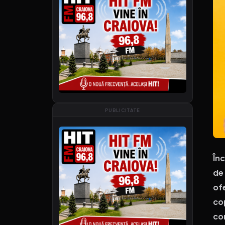
PUBLICITATE
Înc
de
of
co
co