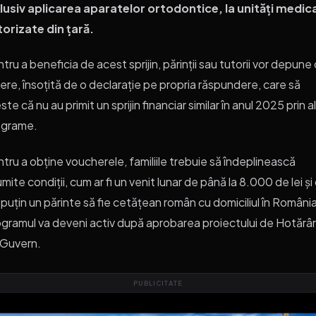
lusiv aplicarea aparatelor ortodontice, la unități medic
orizate din țară.
tru a beneficia de acest sprijin, părinții sau tutorii vor depune
ere, însoțită de o declarație pe propria răspundere, care să
ste că nu au primit un sprijin financiar similar în anul 2025 prin a
ograme.
tru a obține voucherele, familiile trebuie să îndeplinească
mite condiții, cum ar fi un venit lunar de până la 8.000 de lei și
 puțin un părinte să fie cetățean român cu domiciliul în România
gramul va deveni activ după aprobarea proiectului de Hotărâ
 Guvern.
PUBLICITATE