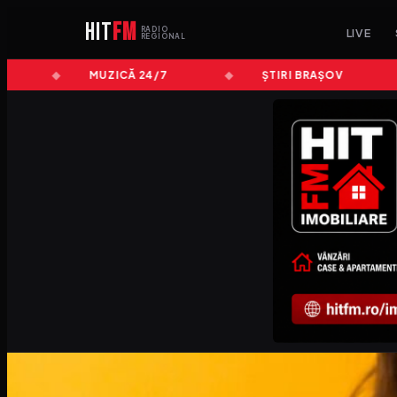
HIT
FM
RADIO
LIVE
REGIONAL
MUZICĂ 24/7
ȘTIRI BRAȘOV