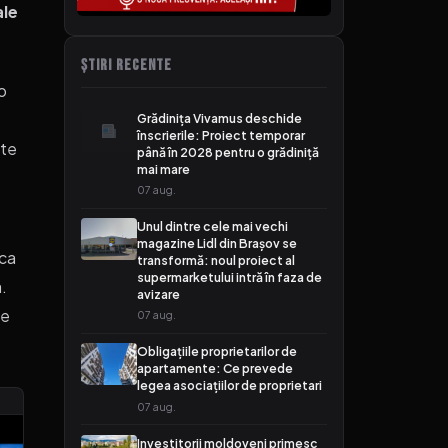
ale
ȘTIRI RECENTE
 o
Grădinița Vivamus deschide
înscrierile: Proiect temporar
lte
până în 2028 pentru o grădiniță
mai mare
07 aug.
Unul dintre cele mai vechi
magazine Lidl din Brașov se
 ca
transformă: noul proiect al
supermarketului intră în faza de
.
avizare
re
07 aug.
Obligațiile proprietarilor de
apartamente: Ce prevede
legea asociațiilor de proprietari
07 aug.
Investitorii moldoveni primesc