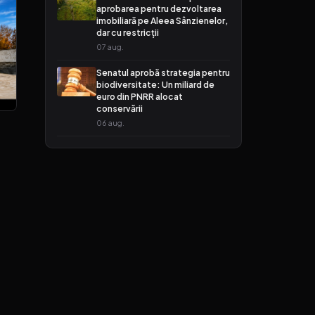
aprobarea pentru dezvoltarea
imobiliară pe Aleea Sânzienelor,
dar cu restricții
07 aug.
Senatul aprobă strategia pentru
biodiversitate: Un miliard de
euro din PNRR alocat
conservării
06 aug.