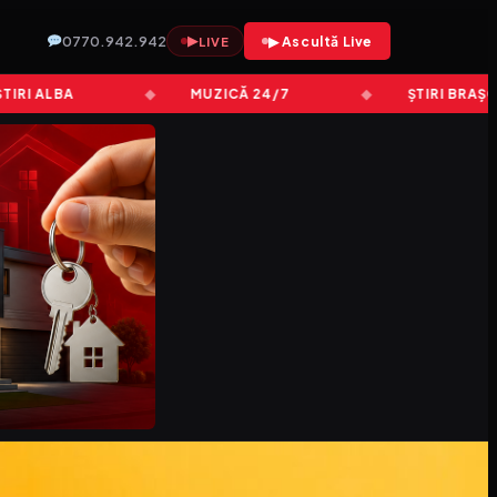
0770.942.942
▶
▶ Ascultă Live
LIVE
 ALBA
MUZICĂ 24/7
ȘTIRI BRAȘOV