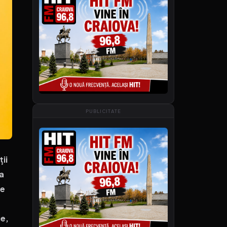
PUBLICITATE
ții
a
de
ce,