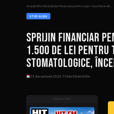
Acasă
›
Stiri Alba
›
Sprijin financiar pentru copii: Vouchere de…
STIRI ALBA
Sprijin financiar pe
1.500 de lei pentru
stomatologice, înce
03 decembrie 2024, 11:14
✍ Stirile Hitfm
PUBLICITATE