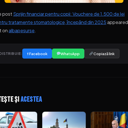
e post
Sprijin financiar pentru copii: Vouchere de 1.500 de lei
tru tratamente stomatologice, începând din 2025
appeared
st on
albapesurse
.
f Facebook
WhatsApp
Copiază link
DISTRIBUIE:
tește și
acestea