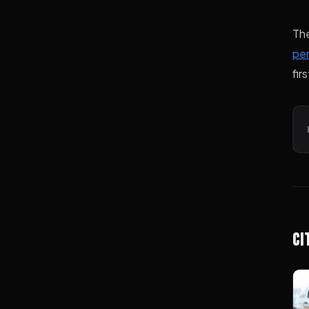
Th
pen
fir
Ci