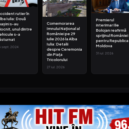
ccident rutier în
lba Iulia: Două
Premierul
Comemorarea
așini s-au
interimar Ilie
Imnului Național al
iocnit, unul dintre
Bolojan reafirmă
României pe 29
ehicule s-a
sprijinul României
iulie 2026 la Alba
ăsturnat
pentru Republica
Iulia: Detalii
Moldova
8 sept. 2024
despre Ceremonia
31 iul. 2026
din Piața
Tricolorului
27 iul. 2026