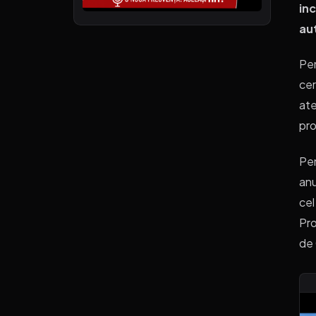
inc
aut
Pen
cer
ate
pr
Pen
anu
cel
Pro
de