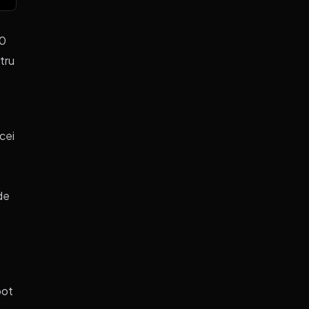
20
tru
 cei
de
pot