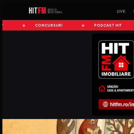
HIT
FM
RADIO
LIVE
REGIONAL
CONCURSURI
PODCAST HIT