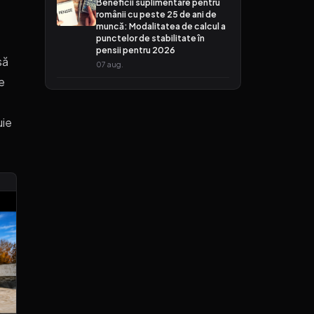
Beneficii suplimentare pentru
românii cu peste 25 de ani de
muncă: Modalitatea de calcul a
punctelor de stabilitate în
pensii pentru 2026
să
07 aug.
e
uie