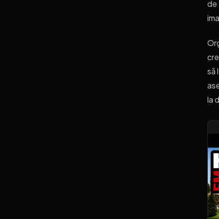
de 
ima
Org
cre
să 
ase
la 