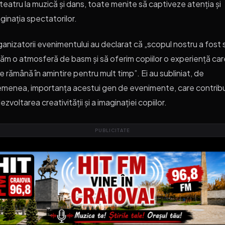
teatru la muzică și dans, toate menite să captiveze atenția și
ginația spectatorilor.
anizatorii evenimentului au declarat că „scopul nostru a fost 
ăm o atmosferă de basm și să oferim copiilor o experiență car
le rămână în amintire pentru mult timp”. Ei au subliniat, de
menea, importanța acestui gen de evenimente, care contrib
dezvoltarea creativității și a imaginației copiilor.
PUBLICITATE