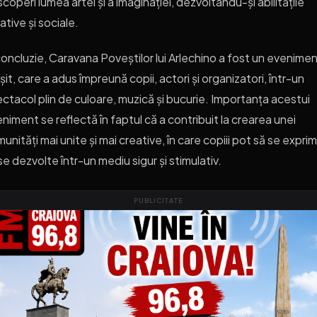
coperi lumea artei și a imaginației, dezvoltându-și abilitățile
ative și sociale.
concluzie, Caravana Poveștilor lui Arlechino a fost un evenime
șit, care a adus împreună copii, actori și organizatori, într-un
ctacol plin de culoare, muzică și bucurie. Importanța acestui
niment se reflectă în faptul că a contribuit la crearea unei
unități mai unite și mai creative, în care copiii pot să se exprim
se dezvolte într-un mediu sigur și stimulativ.
PUBLICITATE