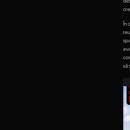
des
cre
În 
reu
spe
eve
com
să 