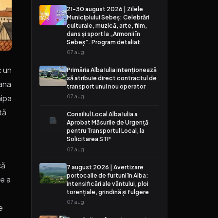
21-30 august 2026 | Zilele
Municipiului Sebeș: Celebrări
culturale, muzică, arte, film,
dans și sport la „Armonii în
Sebeș”. Program detaliat
07 aug.
c un
Primăria Alba Iulia intenționează
să atribuie direct contractul de
vana
transport unui nou operator
07 aug.
hipa
tă
Consiliul Local Alba Iulia a
Aprobat Măsurile de Urgență
pentru Transportul Local, la
Solicitarea STP
07 aug.
că
7 august 2026 | Avertizare
portocalie de furtuni în Alba:
de a
intensificări ale vântului, ploi
torențiale, grindină și fulgere
07 aug.
e