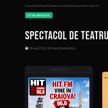
Acasă
›
Stiri Brasov
›
Spectacol de Teatru pentru Copii la…
STIRI BRASOV
Spectacol de Teatru
26 mai 2026, 10:14
✍ Stirile Hitfm
PUBLICITATE