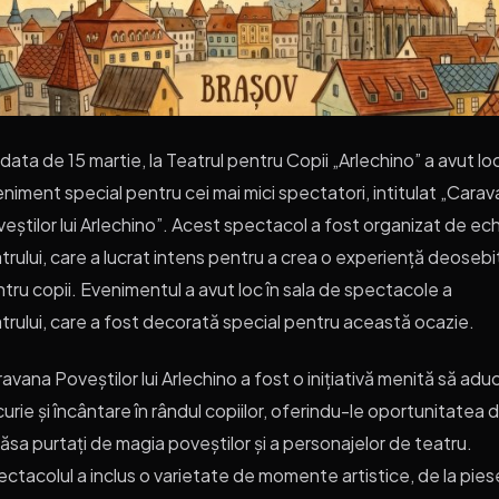
data de 15 martie, la Teatrul pentru Copii „Arlechino” a avut lo
niment special pentru cei mai mici spectatori, intitulat „Cara
eștilor lui Arlechino”. Acest spectacol a fost organizat de ec
trului, care a lucrat intens pentru a crea o experiență deosebi
tru copii. Evenimentul a avut loc în sala de spectacole a
trului, care a fost decorată special pentru această ocazie.
avana Poveștilor lui Arlechino a fost o inițiativă menită să adu
urie și încântare în rândul copiilor, oferindu-le oportunitatea 
lăsa purtați de magia poveștilor și a personajelor de teatru.
ctacolul a inclus o varietate de momente artistice, de la pies