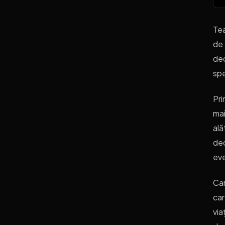
Tea
de 
ded
spe
Pri
mai
ală
dec
eve
Car
car
via