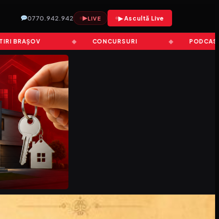
0770.942.942
▶
▶ Ascultă Live
LIVE
BRAȘOV
CONCURSURI
PODCAST HIT