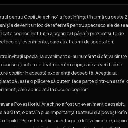
trul pentru Copii „Arlechino” a fost înființat în urmă cu peste 
ani și a devenit un loc de referință pentru spectacolele de tea
icate copiilor. Instituția a organizat până în prezent sute de
ctacole și evenimente, care au atras mii de spectatori.
ntre invitații speciali la eveniment s-au numărat și câțiva dintre
 cunoscuți actori de teatru pentru copii, care au venit să se
ture copiilor în această experiență deosebită. Aceștia au
larat că „este o plăcere să putem face parte dintr-un astfel 
niment, care aduce atâta bucurie copiilor”.
avana Poveștilor lui Arlechino a fost un eveniment deosebit,
e a arătat, o dată în plus, importanța teatrului și a poveștilor în
ța copiilor. Prin intermediul acestui gen de evenimente, copiii 