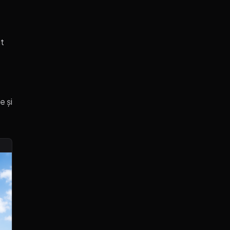
nt
e și