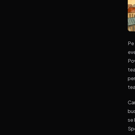
Pe 
eve
Pov
tea
pen
tea
Car
buc
se 
Spe