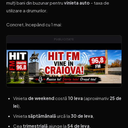
mulți bani din buzunar pentru
vinieta auto
– taxa de
utilizare a drumurilor.
Concret, începând cu 1 mai:
PUBLICITATE
Vinieta
de weekend
costă
10 leva
(aproximativ
25 de
lei
),
Vinieta
săptămânală
urcă la
30 de leva
,
Cea
trimestrială
ajunge la
54 de leva
,