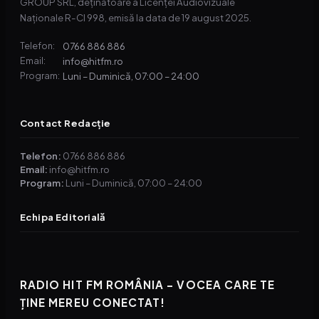
GROUP SRL, deținătoare a Licenței Audiovizuale
Naționale R-CI 998, emisă la data de 19 august 2025.
0766 886 886
Telefon:
info@hitfm.ro
Email:
Luni – Duminică, 07:00 – 24:00
Program:
Contact Redacție
Telefon:
0766 886 886
Email:
info@hitfm.ro
Program:
Luni – Duminică, 07:00 – 24:00
Echipa Editorială
RADIO HIT FM ROMÂNIA – VOCEA CARE TE
ȚINE MEREU CONECTAT!