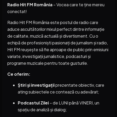
Radio Hit FM România
– Vocea care te ține mereu
conectat!
Radio Hit FM România este postul de radio care
aduce ascultătorilor mixul perfect dintre informație
de calitate, muzică actuală și divertisment. Cu o
echipă de profesioniști pasionați de jurnalism și radio,
Hit FM reușește să fie aproape de public prin emisiuni
variate, investigații jurnalistice, podcasturi și
programe muzicale pentru toate gusturile.
Ce oferim:
Știri și investigații
prezentate obiectiv, care
ating subiectele ce contează cu adevărat;
Podcastul Zilei
– de LUNI până VINERI, un
spațiu de analiză și dialog;