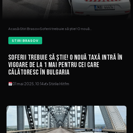
Acasă
›
Stiri Brasov
›
Soferii trebuie să știe! O nouă…
STIRI BRASOV
Soferii trebuie să știe! O nouă taxă intră în
vigoare de la 1 mai pentru cei care
călătoresc în Bulgaria
01 mai 2025, 10:14
✍ Stirile Hitfm