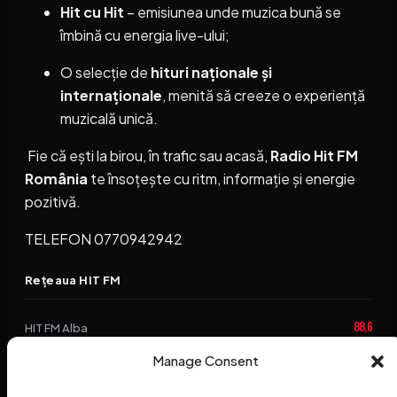
Hit cu Hit
– emisiunea unde muzica bună se
îmbină cu energia live-ului;
O selecție de
hituri naționale și
internaționale
, menită să creeze o experiență
muzicală unică.
Fie că ești la birou, în trafic sau acasă,
Radio Hit FM
România
te însoțește cu ritm, informație și energie
pozitivă.
TELEFON 0770942942
Rețeaua HIT FM
88,6
HIT FM Alba
94,2
Manage Consent
HIT FM Brașov
89,5
HIT FM Harghita