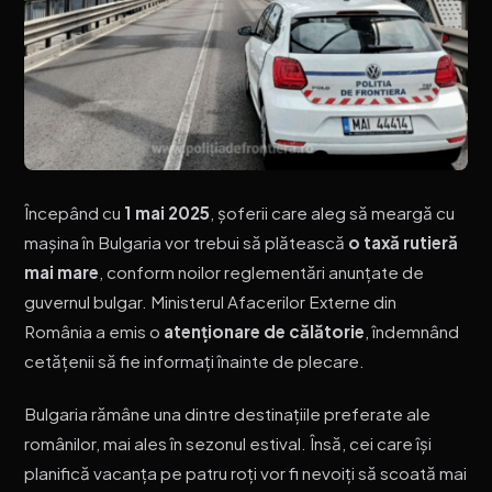
Începând cu
1 mai 2025
, șoferii care aleg să meargă cu
mașina în Bulgaria vor trebui să plătească
o taxă rutieră
mai mare
, conform noilor reglementări anunțate de
guvernul bulgar. Ministerul Afacerilor Externe din
România a emis o
atenționare de călătorie
, îndemnând
cetățenii să fie informați înainte de plecare.
Bulgaria rămâne una dintre destinațiile preferate ale
românilor, mai ales în sezonul estival. Însă, cei care își
planifică vacanța pe patru roți vor fi nevoiți să scoată mai