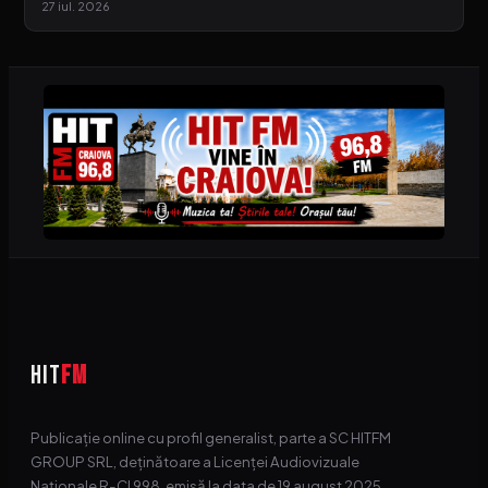
27 iul. 2026
HIT
FM
Publicație online cu profil generalist, parte a SC HITFM
GROUP SRL, deținătoare a Licenței Audiovizuale
Naționale R-CI 998, emisă la data de 19 august 2025.