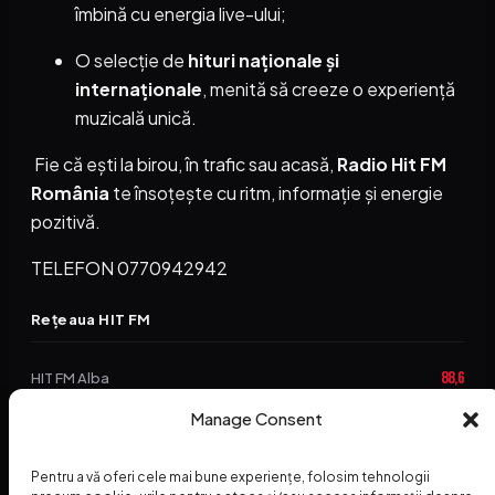
îmbină cu energia live-ului;
O selecție de
hituri naționale și
internaționale
, menită să creeze o experiență
muzicală unică.
Fie că ești la birou, în trafic sau acasă,
Radio Hit FM
România
te însoțește cu ritm, informație și energie
pozitivă.
TELEFON 0770942942
Rețeaua HIT FM
88,6
HIT FM Alba
Manage Consent
94,2
HIT FM Brașov
89,5
HIT FM Harghita
Pentru a vă oferi cele mai bune experiențe, folosim tehnologii