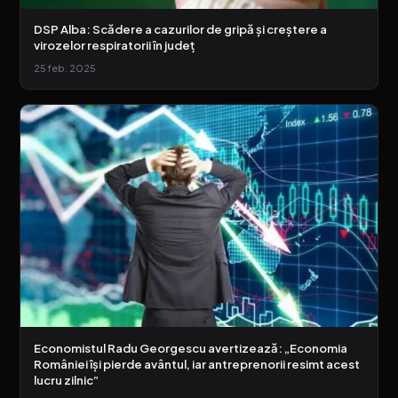
DSP Alba: Scădere a cazurilor de gripă și creștere a
virozelor respiratorii în județ
25 feb. 2025
Economistul Radu Georgescu avertizează: „Economia
României își pierde avântul, iar antreprenorii resimt acest
lucru zilnic”