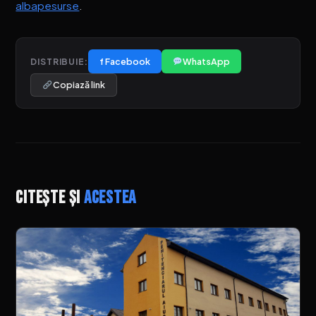
albapesurse
.
f Facebook
WhatsApp
DISTRIBUIE:
Copiază link
Citește și
acestea