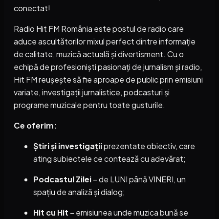
conectat!
Radio Hit FM România este postul de radio care
aduce ascultătorilor mixul perfect dintre informație
de calitate, muzică actuală și divertisment. Cu o
echipă de profesioniști pasionați de jurnalism și radio,
Hit FM reușește să fie aproape de public prin emisiuni
variate, investigații jurnalistice, podcasturi și
programe muzicale pentru toate gusturile.
Ce oferim:
Știri și investigații
prezentate obiectiv, care
ating subiectele ce contează cu adevărat;
Podcastul Zilei
– de LUNI până VINERI, un
spațiu de analiză și dialog;
Hit cu Hit
– emisiunea unde muzica bună se