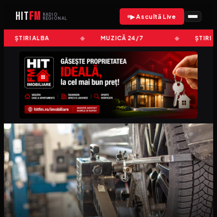
HIT
FM
RADIO
▶ Ascultă Live
REGIONAL
ȘTIRI ALBA
MUZICĂ 24/7
ȘTIRI 