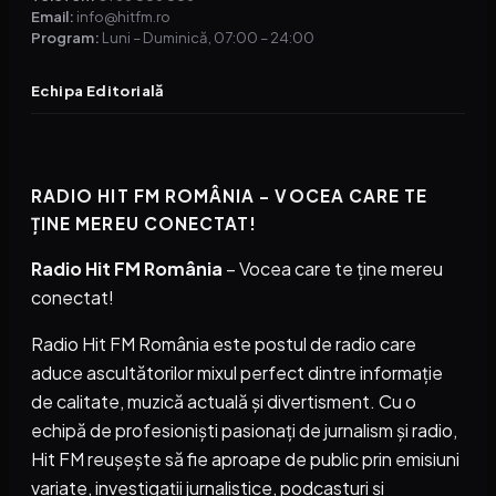
Email:
info@hitfm.ro
Program:
Luni – Duminică, 07:00 – 24:00
Echipa Editorială
RADIO HIT FM ROMÂNIA – VOCEA CARE TE
ȚINE MEREU CONECTAT!
Radio Hit FM România
– Vocea care te ține mereu
conectat!
Radio Hit FM România este postul de radio care
aduce ascultătorilor mixul perfect dintre informație
de calitate, muzică actuală și divertisment. Cu o
echipă de profesioniști pasionați de jurnalism și radio,
Hit FM reușește să fie aproape de public prin emisiuni
variate, investigații jurnalistice, podcasturi și