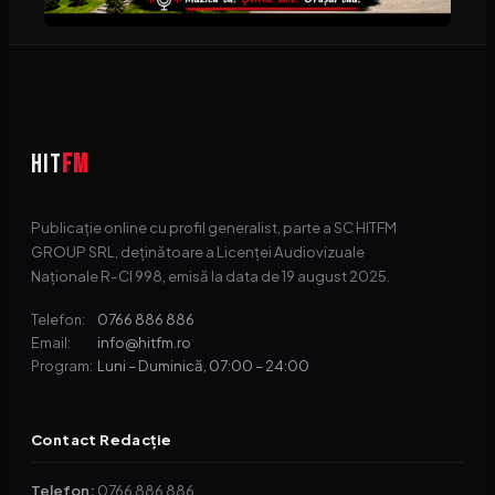
HIT
FM
Publicație online cu profil generalist, parte a SC HITFM
GROUP SRL, deținătoare a Licenței Audiovizuale
Naționale R-CI 998, emisă la data de 19 august 2025.
0766 886 886
Telefon:
info@hitfm.ro
Email:
Luni – Duminică, 07:00 – 24:00
Program:
Contact Redacție
Telefon:
0766 886 886