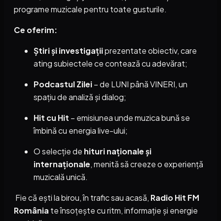
programe muzicale pentru toate gusturile.
Ce oferim:
Știri și investigații
prezentate obiectiv, care
ating subiectele ce contează cu adevărat;
Podcastul Zilei
– de LUNI până VINERI, un
spațiu de analiză și dialog;
Hit cu Hit
– emisiunea unde muzica bună se
îmbină cu energia live-ului;
O selecție de
hituri naționale și
internaționale
, menită să creeze o experiență
muzicală unică.
Fie că ești la birou, în trafic sau acasă,
Radio Hit FM
România
te însoțește cu ritm, informație și energie