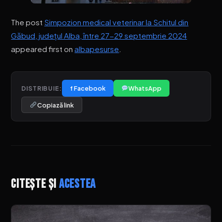
The post
Simpozion medical veterinar la Schitul din
Găbud, județul Alba, între 27-29 septembrie 2024
appeared first on
albapesurse
.
f Facebook
WhatsApp
DISTRIBUIE:
Copiază link
Citește și
acestea