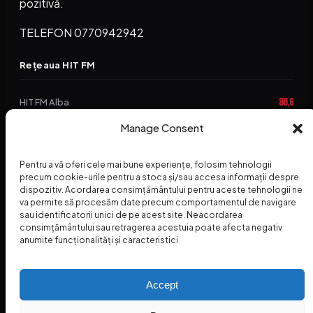
pozitivă.
TELEFON 0770942942
Rețeaua HIT FM
88,6
HIT FM Alba
Manage Consent
94,2
HIT FM Brașov
89,5
HIT FM Harghita
Pentru a vă oferi cele mai bune experiențe, folosim tehnologii
precum cookie-urile pentru a stoca și/sau accesa informații despre
94,3
HIT FM Abrud
dispozitiv. Acordarea consimțământului pentru aceste tehnologii ne
va permite să procesăm date precum comportamentul de navigare
95,1
HIT FM Horezu
sau identificatorii unici de pe acest site. Neacordarea
consimțământului sau retragerea acestuia poate afecta negativ
88,2
HIT FM Nehoiu
anumite funcționalități și caracteristici
96,8
HIT FM Dolj
Accept