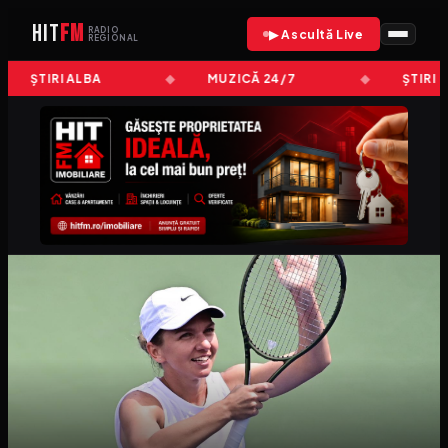
HIT
FM
RADIO
▶ Ascultă Live
REGIONAL
ȘTIRI ALBA
MUZICĂ 24/7
ȘTIRI 