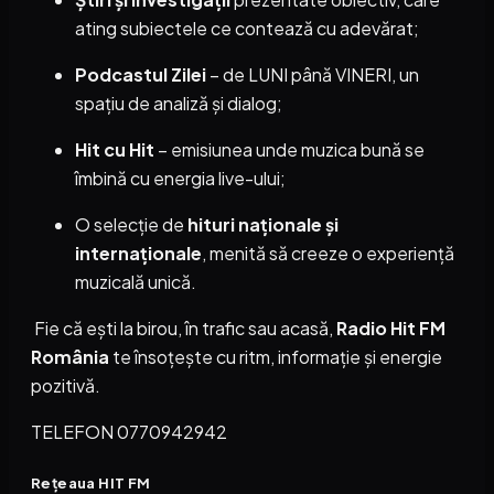
ating subiectele ce contează cu adevărat;
Podcastul Zilei
– de LUNI până VINERI, un
spațiu de analiză și dialog;
Hit cu Hit
– emisiunea unde muzica bună se
îmbină cu energia live-ului;
O selecție de
hituri naționale și
internaționale
, menită să creeze o experiență
muzicală unică.
Fie că ești la birou, în trafic sau acasă,
Radio Hit FM
România
te însoțește cu ritm, informație și energie
pozitivă.
TELEFON 0770942942
Rețeaua HIT FM