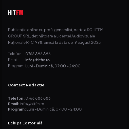
HIT
FM
Publicație online cu profil generalist, parte a SC HITFM
GROUP SRL, deținătoare a Licenței Audiovizuale
Naționale R-CI 998, emisă la data de 19 august 2025.
0766 886 886
Telefon:
info@hitfm.ro
Email:
Luni – Duminică, 07:00 – 24:00
Program:
Contact Redacție
Telefon:
0766 886 886
Email:
info@hitfm.ro
Program:
Luni – Duminică, 07:00 – 24:00
Echipa Editorială