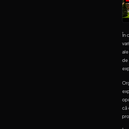
În 
var
ale
de 
exp
Org
exp
opo
că 
pro