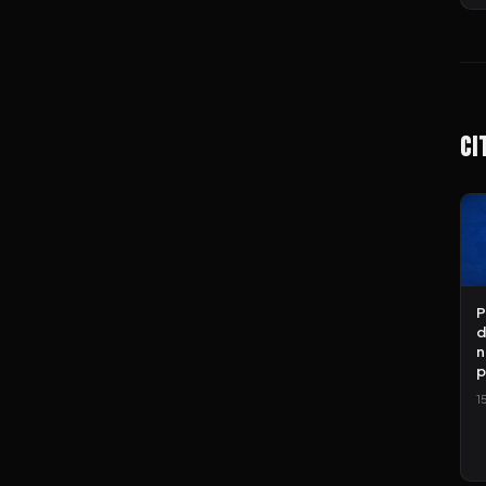
Ci
P
d
n
p
1