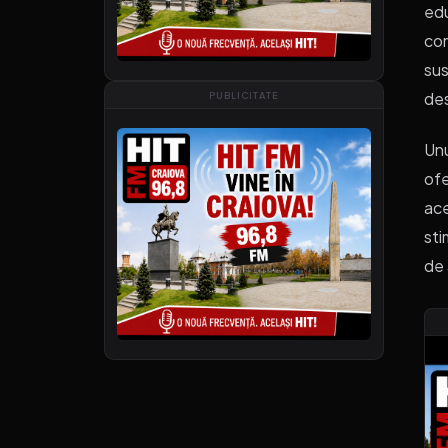
edu
com
sus
des
PUBLICITATE
Unu
ofe
ace
sti
de 