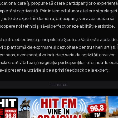
cațional care își propune să ofere participanților o experiență
pletă și captivantă. Prin intermediul unor ateliere și prelegeri
ținute de experți în domeniu, participanții vor avea ocazia să
copere noi tehnici și să-și perfecționeze abilitățile artistice.
l dintre obiectivele principale ale Școlii de Vară este acela de
ri o platformă de exprimare și dezvoltare pentru tinerii artiști. 
st sens, evenimentul va include o serie de activități care vor
mula creativitatea și imaginația participanților, oferindu-le oca
a-și prezenta lucrările și de a primi feedback de la experți.
PUBLICITATE