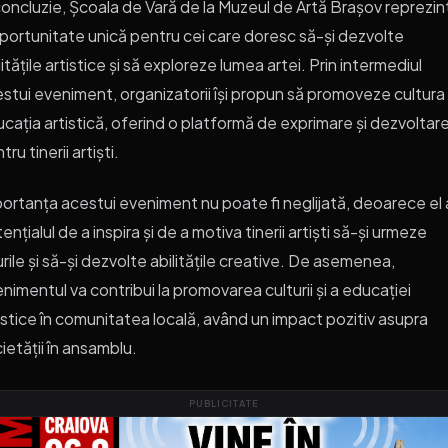
concluzie, Școala de Vară de la Muzeul de Artă Brașov reprezin
portunitate unică pentru cei care doresc să-și dezvolte
litățile artistice și să exploreze lumea artei. Prin intermediul
stui eveniment, organizatorii își propun să promoveze cultura 
cația artistică, oferind o platformă de exprimare și dezvoltar
tru tinerii artiști.
ortanța acestui eveniment nu poate fi neglijată, deoarece el 
ențialul de a inspira și de a motiva tinerii artiști să-și urmeze
urile și să-și dezvolte abilitățile creative. De asemenea,
nimentul va contribui la promovarea culturii și a educației
istice în comunitatea locală, având un impact pozitiv asupra
ietății în ansamblu.
PUBLICITATE