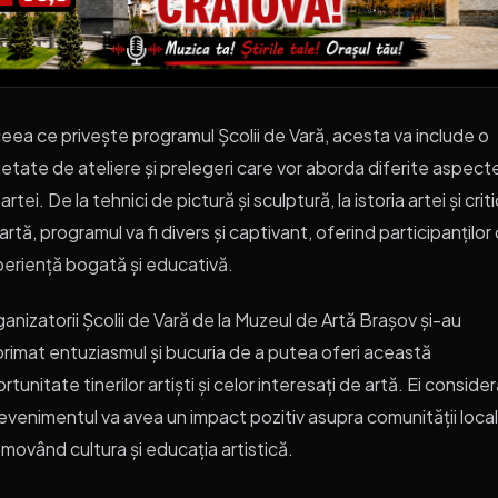
ceea ce privește programul Școlii de Vară, acesta va include o
ietate de ateliere și prelegeri care vor aborda diferite aspect
 artei. De la tehnici de pictură și sculptură, la istoria artei și crit
artă, programul va fi divers și captivant, oferind participanților
eriență bogată și educativă.
anizatorii Școlii de Vară de la Muzeul de Artă Brașov și-au
rimat entuziasmul și bucuria de a putea oferi această
rtunitate tinerilor artiști și celor interesați de artă. Ei conside
evenimentul va avea un impact pozitiv asupra comunității local
movând cultura și educația artistică.