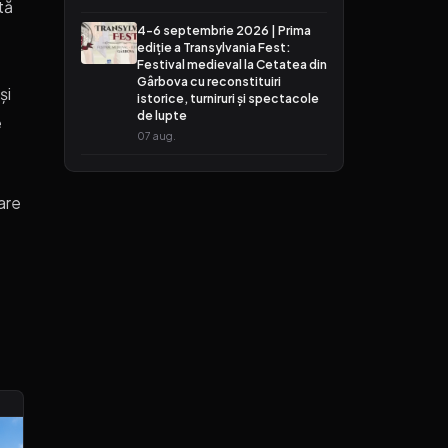
tă
4-6 septembrie 2026 | Prima
ediție a Transylvania Fest:
Festival medieval la Cetatea din
Gârbova cu reconstituiri
și
istorice, turniruri și spectacole
de lupte
e
07 aug.
are