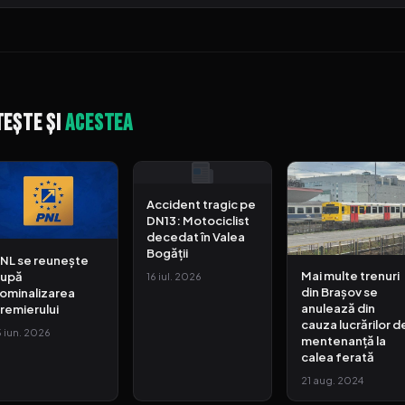
tește și
acestea
Accident tragic pe
DN13: Motociclist
decedat în Valea
Bogății
NL se reunește
Mai multe trenuri
upă
16 iul. 2026
din Brașov se
ominalizarea
anulează din
remierului
cauza lucrărilor d
5 iun. 2026
mentenanță la
calea ferată
21 aug. 2024