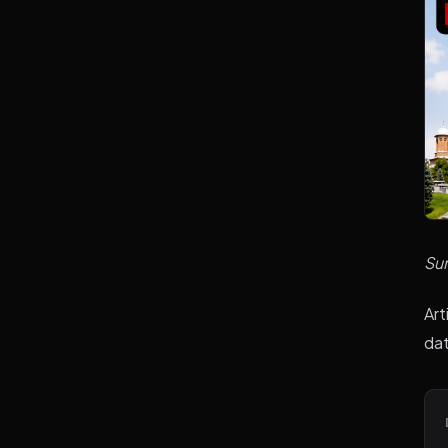
Su
Art
dat