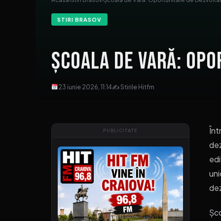
STIRI BRASOV
Școala de Vară: Opo
23 iunie 2026, 11:14
✍ Stirile Hitfm
Înt
PUBLICITATE
dez
edi
uni
dez
Șco