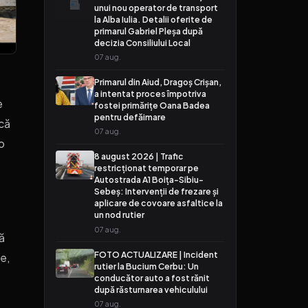
unui nou operator de transport
la Alba Iulia. Detalii oferite de
primarul Gabriel Pleșa după
decizia Consiliului Local
07 aug.
Primarul din Aiud, Dragoș Crișan,
a intentat proces împotriva
e
fostei primărițe Oana Badea
pentru defăimare
ică
07 aug.
 o
8 august 2026 | Trafic
restricționat temporar pe
Autostrada A1 Boița-Sibiu-
Sebeș: Intervenții de frezare și
aplicare de covoare asfaltice la
un nod rutier
07 aug.
ră
FOTO ACTUALIZARE | Incident
e,
rutier la Bucium Cerbu: Un
conducător auto a fost rănit
după răsturnarea vehiculului
07 aug.