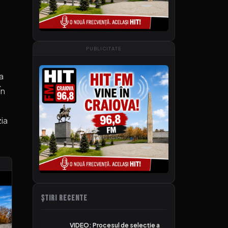
PUBLICITATE
 a
În
zia
ȘTIRI RECENTE
VIDEO: Procesul de selecție a