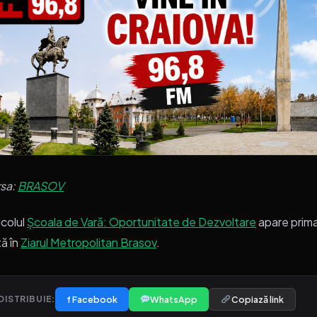
rsa:
BRASOV
icolul
Școala de Vară: Oportunitate de Dezvoltare
apare prim
ă în
Ziarul Metropolitan Brasov
.
f Facebook
WhatsApp
Copiază link
DISTRIBUIE: