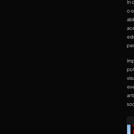
În 
o o
abi
ace
edu
pen
Imp
pot
vis
eve
art
soc