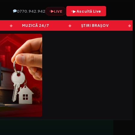
0770.942.942
▶
▶ Ascultă Live
LIVE
MUZICĂ 24/7
ȘTIRI BRAȘOV