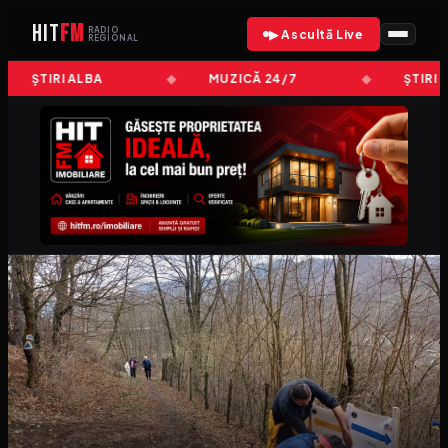
HIT
FM
RADIO
▶ Ascultă Live
REGIONAL
ȘTIRI ALBA
MUZICĂ 24/7
ȘTIRI 