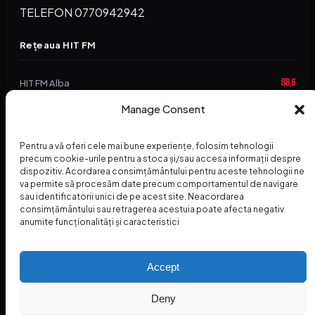
TELEFON 0770942942
Rețeaua HIT FM
88,6
HIT FM Alba
94,2
Manage Consent
HIT FM Brașov
89,5
HIT FM Harghita
Pentru a vă oferi cele mai bune experiențe, folosim tehnologii
94,3
precum cookie-urile pentru a stoca și/sau accesa informații despre
HIT FM Abrud
dispozitiv. Acordarea consimțământului pentru aceste tehnologii ne
va permite să procesăm date precum comportamentul de navigare
95,1
HIT FM Horezu
sau identificatorii unici de pe acest site. Neacordarea
consimțământului sau retragerea acestuia poate afecta negativ
88,2
HIT FM Nehoiu
anumite funcționalități și caracteristici
96,8
HIT FM Dolj
Accept
Deny
© 2026 Radio Hit FM — SC HITFM GROUP SRL
Home
Termeni și Condiții – Premii
Contact
INSPECTORUL HIT