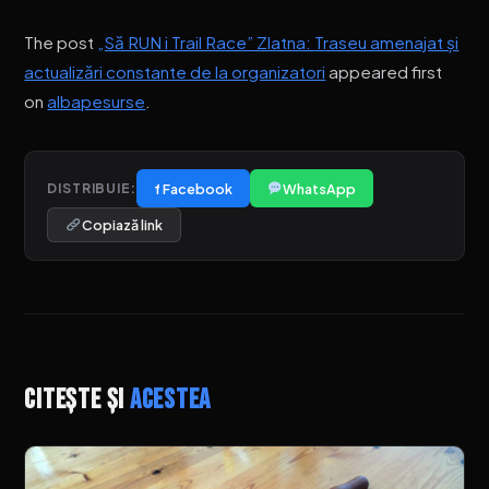
The post
„Să RUN i Trail Race” Zlatna: Traseu amenajat și
actualizări constante de la organizatori
appeared first
on
albapesurse
.
f Facebook
WhatsApp
DISTRIBUIE:
Copiază link
Citește și
acestea