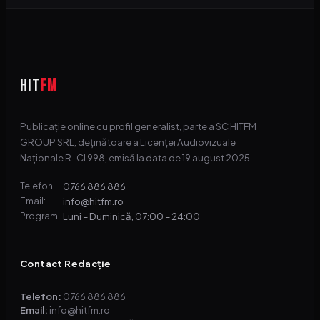
HIT
FM
Publicație online cu profil generalist, parte a SC HITFM
GROUP SRL, deținătoare a Licenței Audiovizuale
Naționale R-CI 998, emisă la data de 19 august 2025.
0766 886 886
Telefon:
info@hitfm.ro
Email:
Luni – Duminică, 07:00 – 24:00
Program:
Contact Redacție
Telefon:
0766 886 886
Email:
info@hitfm.ro