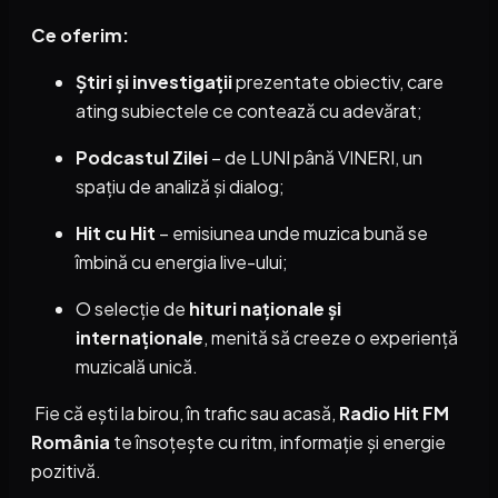
Ce oferim:
Știri și investigații
prezentate obiectiv, care
ating subiectele ce contează cu adevărat;
Podcastul Zilei
– de LUNI până VINERI, un
spațiu de analiză și dialog;
Hit cu Hit
– emisiunea unde muzica bună se
îmbină cu energia live-ului;
O selecție de
hituri naționale și
internaționale
, menită să creeze o experiență
muzicală unică.
Fie că ești la birou, în trafic sau acasă,
Radio Hit FM
România
te însoțește cu ritm, informație și energie
pozitivă.