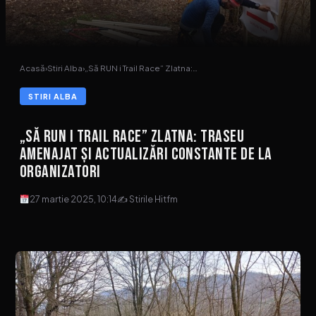
Acasă
›
Stiri Alba
›
„Să RUN i Trail Race” Zlatna:…
STIRI ALBA
„Să RUN i Trail Race” Zlatna: Traseu
amenajat și actualizări constante de la
organizatori
27 martie 2025, 10:14
✍ Stirile Hitfm