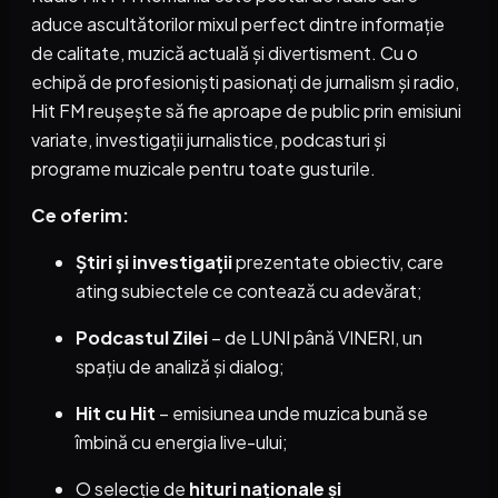
aduce ascultătorilor mixul perfect dintre informație
de calitate, muzică actuală și divertisment. Cu o
echipă de profesioniști pasionați de jurnalism și radio,
Hit FM reușește să fie aproape de public prin emisiuni
variate, investigații jurnalistice, podcasturi și
programe muzicale pentru toate gusturile.
Ce oferim:
Știri și investigații
prezentate obiectiv, care
ating subiectele ce contează cu adevărat;
Podcastul Zilei
– de LUNI până VINERI, un
spațiu de analiză și dialog;
Hit cu Hit
– emisiunea unde muzica bună se
îmbină cu energia live-ului;
O selecție de
hituri naționale și