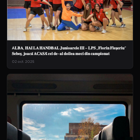
A𝐋𝐁𝐀, 𝐇𝐀𝐈 𝐋𝐀 𝐇𝐀𝐍𝐃𝐁𝐀𝐋 𝐉𝐮𝐧𝐢𝐨𝐚𝐫𝐞𝐥𝐞 𝐈𝐈𝐈 – 𝐋𝐏𝐒 „𝐅𝐥𝐨𝐫𝐢𝐧 𝐅𝐥𝐞𝐬̗𝐞𝐫𝐢𝐮”
𝐒𝐞𝐛𝐞𝐬̗, 𝐣𝐨𝐚𝐜𝐚̆ 𝐀𝐂𝐀𝐒𝐀̌ 𝐜𝐞𝐥 𝐝𝐞-𝐚𝐥 𝐝𝐨𝐢𝐥𝐞𝐚 𝐦𝐞𝐜𝐢 𝐝𝐢𝐧 𝐜𝐚𝐦𝐩𝐢𝐨𝐧𝐚𝐭
02 oct. 2025