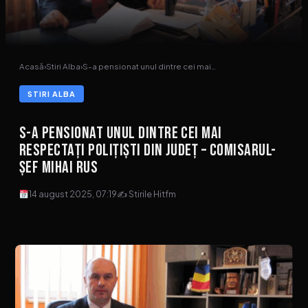
Acasă
›
Stiri Alba
›
S-a pensionat unul dintre cei mai…
STIRI ALBA
S-a pensionat unul dintre cei mai
respectați polițiști din județ – comisarul-
șef Mihai Rus
14 august 2025, 07:19
✍ Stirile Hitfm