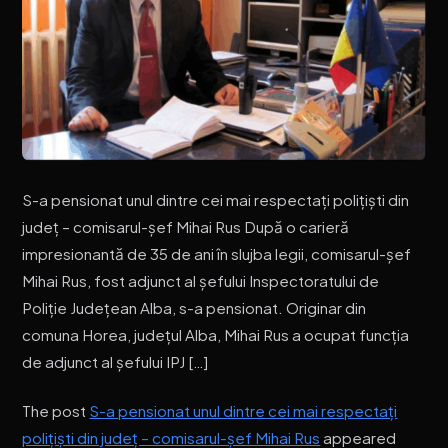
S-a pensionat unul dintre cei mai respectați polițiști din
județ – comisarul-șef Mihai Rus După o carieră
impresionantă de 35 de ani în slujba legii, comisarul-șef
Mihai Rus, fost adjunct al șefului Inspectoratului de
Poliție Județean Alba, s-a pensionat. Originar din
comuna Horea, județul Alba, Mihai Rus a ocupat funcția
de adjunct al șefului IPJ […]
The post
S-a pensionat unul dintre cei mai respectați
polițiști din județ – comisarul-șef Mihai Rus
appeared