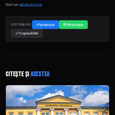
first on
albapesurse
.
f Facebook
WhatsApp
DISTRIBUIE:
Copiază link
Citește și
acestea