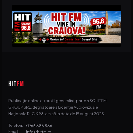
HIT
FM
Publicație online cu profil generalist, parte a SC HITFM
GROUP SRL, deținătoare a Licenței Audiovizuale
Naționale R-CI 998, emisă la data de 19 august 2025.
0766 886 886
Telefon:
info@hitfm.ro
Email: