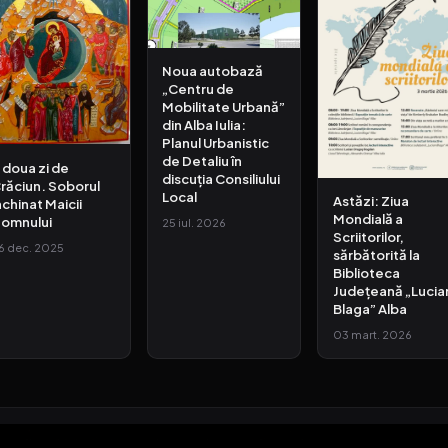
Noua autobază
„Centru de
Mobilitate Urbană”
din Alba Iulia:
Planul Urbanistic
de Detaliu în
 doua zi de
discuția Consiliului
răciun. Soborul
Local
Astăzi: Ziua
nchinat Maicii
Mondială a
omnului
25 iul. 2026
Scriitorilor,
6 dec. 2025
sărbătorită la
Biblioteca
Județeană „Lucia
Blaga” Alba
03 mart. 2026