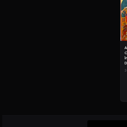
A
C
î
D
2