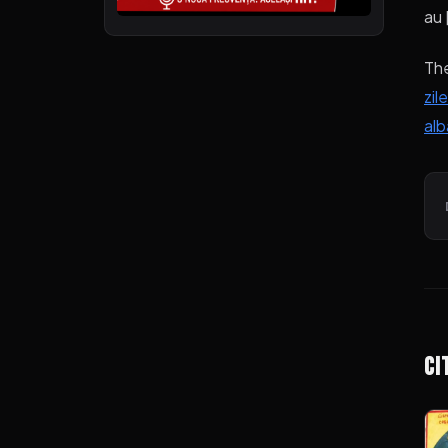
au 
Th
zil
al
Ci