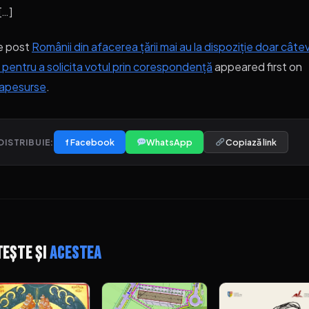
[…]
e post
Românii din afacerea țării mai au la dispoziție doar câte
e pentru a solicita votul prin corespondență
appeared first on
bapesurse
.
f Facebook
WhatsApp
Copiază link
DISTRIBUIE:
tește și
acestea