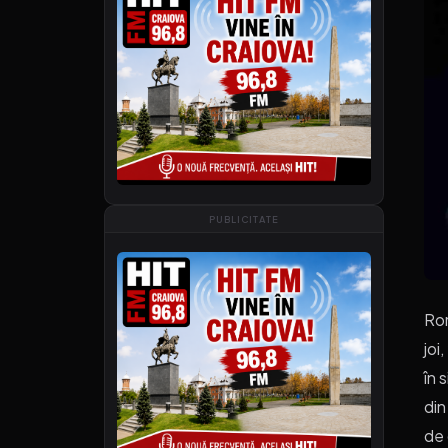
PUBLICITATE
Rom
joi
în 
din
de 