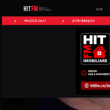
HIT
FM
RADIO
LIVE
REGIONAL
MUZICĂ 24/7
ȘTIRI BRAȘOV