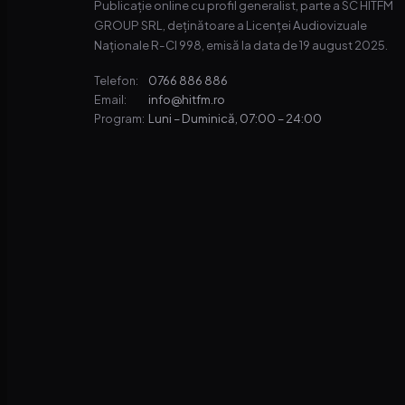
Publicație online cu profil generalist, parte a SC HITFM
GROUP SRL, deținătoare a Licenței Audiovizuale
Naționale R-CI 998, emisă la data de 19 august 2025.
0766 886 886
Telefon:
info@hitfm.ro
Email:
Luni – Duminică, 07:00 – 24:00
Program: