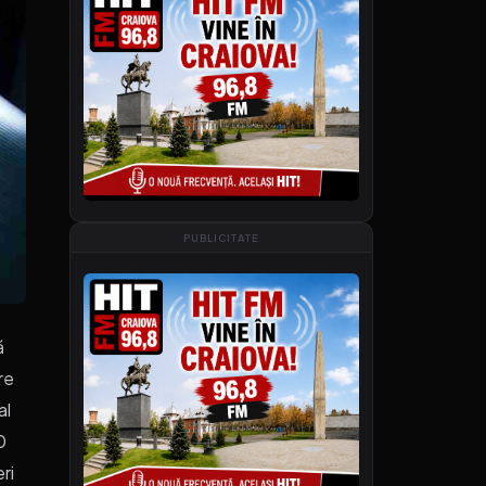
PUBLICITATE
ă
re
al
0
ri