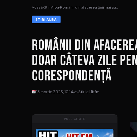
Acasă
›
Stiri Alba
›
Românii din afacerea țării mai au…
STIRI ALBA
Românii din afacerea
doar câteva zile pen
corespondență
18 martie 2025, 10:14
✍ Stirile Hitfm
PUBLICITATE