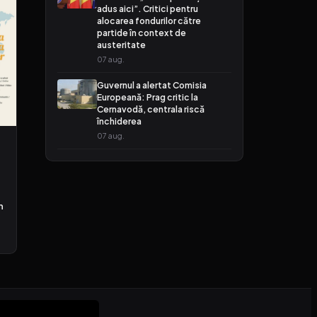
adus aici”. Critici pentru
alocarea fondurilor către
partide în context de
austeritate
07 aug.
Guvernul a alertat Comisia
Europeană: Prag critic la
Cernavodă, centrala riscă
închiderea
07 aug.
n