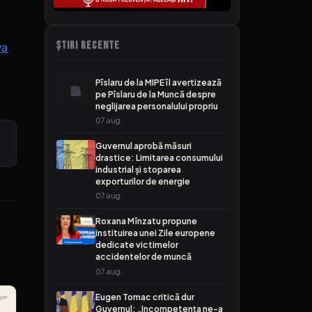
ȘTIRI RECENTE
va
Pîslaru de la MIPE îl avertizează
pe Pîslaru de la Muncă despre
neglijarea personalului propriu
07 aug.
Guvernul aprobă măsuri
drastice: Limitarea consumului
industrial și stoparea
exporturilor de energie
07 aug.
Roxana Mînzatu propune
instituirea unei Zile europene
dedicate victimelor
accidentelor de muncă
07 aug.
Eugen Tomac critică dur
Guvernul: „Incompetența ne-a