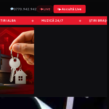
0770.942.942
▶
▶ Ascultă Live
LIVE
 ALBA
MUZICĂ 24/7
ȘTIRI BRAȘOV