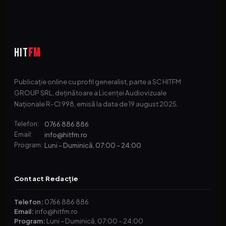
HIT
FM
Publicație online cu profil generalist, parte a SC HITFM
GROUP SRL, deținătoare a Licenței Audiovizuale
Naționale R-CI 998, emisă la data de 19 august 2025.
0766 886 886
Telefon:
info@hitfm.ro
Email:
Luni – Duminică, 07:00 – 24:00
Program:
Contact Redacție
Telefon:
0766 886 886
Email:
info@hitfm.ro
Program:
Luni – Duminică, 07:00 – 24:00