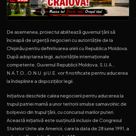
De asemenea, proiectul abilitează guvernul țării să
înceapă de urgență negocieri cu autoritățile de la
Chișinău pentru definitivarea unirii cu Republica Moldova.
După adoptarea legii, autoritățile internaționale
competente, Guvernul Republicii Moldova, S.U.A.,
N.A.T.O., O.N.U. și U.E. vor fi notificate pentru aducerea
la îndeplinire a dispozițiilor legii.
Inițiativa deschide calea negocierii pentru aducerea la
trupul patriei mamă a unor teritorii smulse samavolnic de
bolșevici din trupul țării, cu concursul marilor puteri.
Această inițiativă este susținută inclusiv de Congresul
Statelor Unite ale Americii, care la data de 28 iunie 1991, a