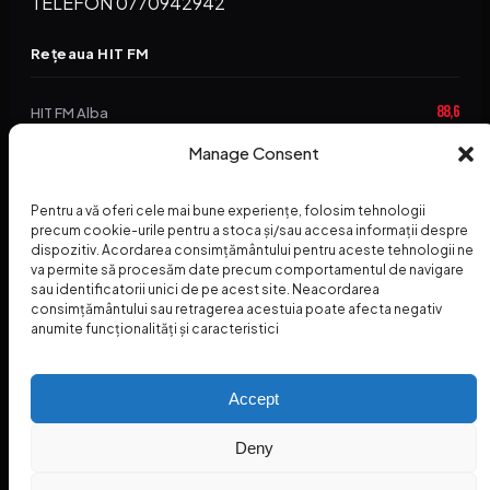
TELEFON 0770942942
Rețeaua HIT FM
88,6
HIT FM Alba
94,2
Manage Consent
HIT FM Brașov
89,5
HIT FM Harghita
Pentru a vă oferi cele mai bune experiențe, folosim tehnologii
94,3
precum cookie-urile pentru a stoca și/sau accesa informații despre
HIT FM Abrud
dispozitiv. Acordarea consimțământului pentru aceste tehnologii ne
va permite să procesăm date precum comportamentul de navigare
95,1
HIT FM Horezu
sau identificatorii unici de pe acest site. Neacordarea
consimțământului sau retragerea acestuia poate afecta negativ
88,2
HIT FM Nehoiu
anumite funcționalități și caracteristici
96,8
HIT FM Dolj
Accept
Deny
© 2026 Radio Hit FM — SC HITFM GROUP SRL
Home
Termeni și Condiții – Premii
Contact
INSPECTORUL HIT
HIT PODCAST