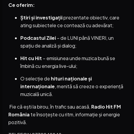
Ce oferim:
Știri și investigații
prezentate obiectiv, care
ating subiectele ce contează cu adevărat;
Podcastul Zilei
– de LUNI până VINERI, un
spațiu de analiză și dialog;
Hit cu Hit
– emisiunea unde muzica bună se
îmbină cu energia live-ului;
O selecție de
hituri naționale și
internaționale
, menită să creeze o experiență
muzicală unică.
Fie că ești la birou, în trafic sau acasă,
Radio Hit FM
România
te însoțește cu ritm, informație și energie
pozitivă.