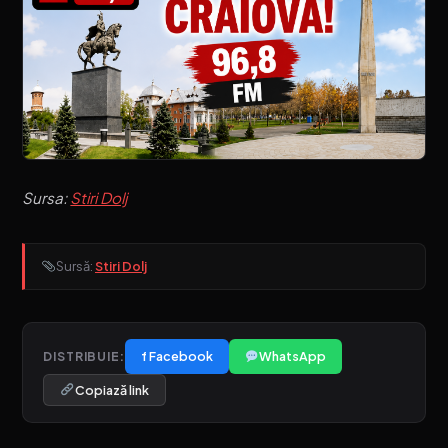
Sursa:
Stiri Dolj
Sursă:
Stiri Dolj
f Facebook
WhatsApp
DISTRIBUIE:
Copiază link