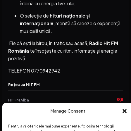
îmbină cu energia live-ului;
O selecție de
hituri naționale și
internaționale
, menită să creeze o experiență
muzicală unică.
Fie că ești la birou, în trafic sau acasă,
Radio Hit FM
România
te însoțește cu ritm, informație și energie
pozitivă.
TELEFON 0770942942
Rețeaua HIT FM
88,6
HIT FM Alba
94,2
Manage Consent
HIT FM Brașov
89,5
HIT FM Harghita
Pentru a vă oferi cele mai bune experiențe, folosim tehnologii