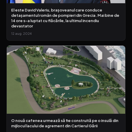
El este David Valeriu, brașoveanul care conduce
detașamentul român de pompieri din Grecia. Mai bine de
14 ore s-a luptat cu flăcările, la ultimul incendiu
devastator
12 aug. 2024
O nouă cafenea urmează să fie construită pe o insulă din
mijlocul lacului de agrement din Cartierul Gării