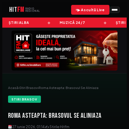
HIT
FM
RADIO
▶ Ascultă Live
REGIONAL
ȘTIRI ALBA
MUZICĂ 24/7
ȘTIRI 
Acasă
›
Stiri Brasov
›
Roma Asteapta: Brasovul Se Aliniaza
STIRI BRASOV
Roma Asteapta: Brasovul Se Aliniaza
27 iunie 2026, 01:14
✍ Stirile Hitfm