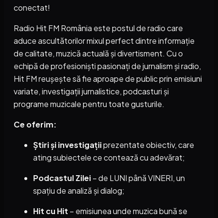
conectat!
Radio Hit FM România este postul de radio care
aduce ascultătorilor mixul perfect dintre informație
de calitate, muzică actuală și divertisment. Cu o
echipă de profesioniști pasionați de jurnalism și radio,
Hit FM reușește să fie aproape de public prin emisiuni
variate, investigații jurnalistice, podcasturi și
programe muzicale pentru toate gusturile.
Ce oferim:
Știri și investigații
prezentate obiectiv, care
ating subiectele ce contează cu adevărat;
Podcastul Zilei
– de LUNI până VINERI, un
spațiu de analiză și dialog;
Hit cu Hit
– emisiunea unde muzica bună se