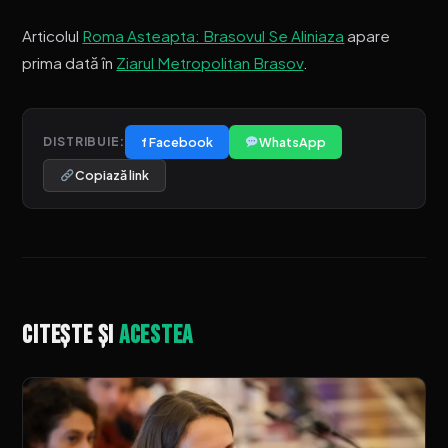
Articolul
Roma Asteapta: Brasovul Se Aliniaza
apare
prima dată în
Ziarul Metropolitan Brasov
.
f Facebook
WhatsApp
DISTRIBUIE:
Copiază link
Citește și
acestea