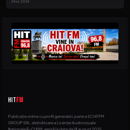
24 iul. 2024
HIT
FM
Publicație online cu profil generalist, parte a SC HITFM
GROUP SRL, deținătoare a Licenței Audiovizuale
Naționale R-CI 998, emisă la data de 19 august 2025.