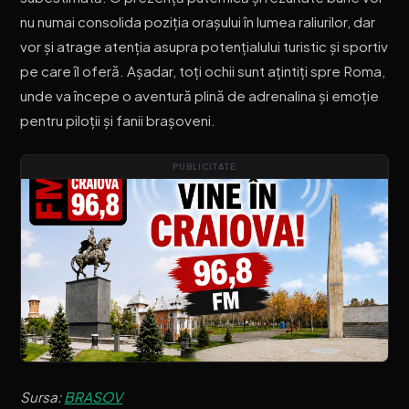
nu numai consolida poziția orașului în lumea raliurilor, dar
vor și atrage atenția asupra potențialului turistic și sportiv
pe care îl oferă. Așadar, toți ochii sunt ațintiți spre Roma,
unde va începe o aventură plină de adrenalina și emoție
pentru piloții și fanii brașoveni.
PUBLICITATE
Sursa:
BRASOV