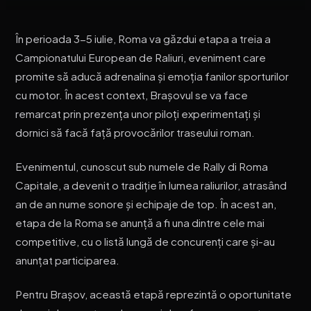
În perioada 3-5 iulie, Roma va găzdui etapa a treia a
Campionatului European de Raliuri, eveniment care
promite să aducă adrenalina și emoția fanilor sporturilor
cu motor. În acest context, Brașovul se va face
remarcat prin prezența unor piloți experimentați și
dornici să facă față provocărilor traseului roman.
Evenimentul, cunoscut sub numele de Rally di Roma
Capitale, a devenit o tradiție în lumea raliurilor, atrasând
an de an nume sonore și echipaje de top. În acest an,
etapa de la Roma se anunță a fi una dintre cele mai
competitive, cu o listă lungă de concurenți care și-au
anunțat participarea.
Pentru Brașov, această etapă reprezintă o oportunitate