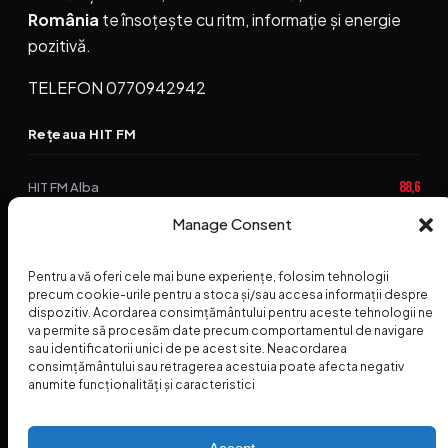
România
te însoțește cu ritm, informație și energie
pozitivă.
TELEFON 0770942942
Rețeaua HIT FM
88,6
HIT FM Alba
Manage Consent
94,2
HIT FM Brașov
89,5
HIT FM Harghita
Pentru a vă oferi cele mai bune experiențe, folosim tehnologii
precum cookie-urile pentru a stoca și/sau accesa informații despre
94,3
HIT FM Abrud
dispozitiv. Acordarea consimțământului pentru aceste tehnologii ne
va permite să procesăm date precum comportamentul de navigare
95,1
HIT FM Horezu
sau identificatorii unici de pe acest site. Neacordarea
consimțământului sau retragerea acestuia poate afecta negativ
88,2
HIT FM Nehoiu
anumite funcționalități și caracteristici
96,8
HIT FM Dolj