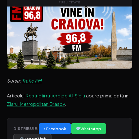
PUBLICITATE
Sursa:
Trafic FM
Articolul
Restrictii rutiere pe A1 Sibiu
apare prima dată în
Ziarul Metropolitan Brasov
.
f Facebook
WhatsApp
DISTRIBUIE: