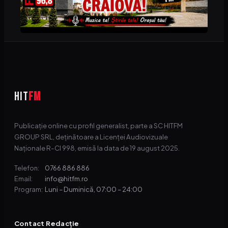
HIT
FM
Publicație online cu profil generalist, parte a SC HITFM
GROUP SRL, deținătoare a Licenței Audiovizuale
Naționale R-CI 998, emisă la data de 19 august 2025.
0766 886 886
Telefon:
info@hitfm.ro
Email:
Luni – Duminică, 07:00 – 24:00
Program:
Contact Redacție