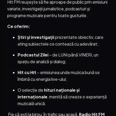
Hit FM reușește să fie aproape de public prin emisiuni
variate, investigații jurnalistice, podcasturi și
programe muzicale pentru toate gusturile.
Ce oferim:
Știri și investigații
prezentate obiectiv, care
ating subiectele ce contează cu adevărat;
Podcastul Zilei
– de LUNI până VINERI, un
spațiu de analiză și dialog;
Hit cu Hit
– emisiunea unde muzica bună se
îmbină cu energia live-ului;
O selecție de
hituri naționale și
internaționale
, menită să creeze o experiență
muzicală unică.
Fie că ești la birou, în trafic sau acasă,
Radio Hit FM