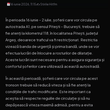
16 iunie 2026, 11:15
✍ Stirile Hitfm
În perioada 16 iunie – 2 iulie, șoferii care vor circula pe
autostrada A1, pe sensul Pitești – București, trebuie să
fie atenți la kilometrul 118, în localitatea Pitești, județul
Argeș, deoarece traficul va fi restricționat. Restrictia
vizează banda de urgență și prima bandă, unde se vor
efectua lucrări de înlocuire a rosturilor de dilatație.
Aceste lucrări sunt necesare pentru a asigura siguranța și
confortul șoferilor care utilizează această autostradă.
În această perioadă, șoferii care vor circula pe acest
tronson trebuie să reducă viteza și să fie atenți la
condițiile de trafic modificate. Este important ca
aceștia să respecte regulile de circulație și să nu
depășească viteza maximă admisă, pentru a evita