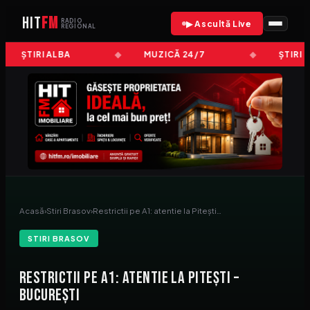
HIT
FM
RADIO
▶ Ascultă Live
REGIONAL
ȘTIRI ALBA
MUZICĂ 24/7
ȘTIRI 
Acasă
›
Stiri Brasov
›
Restrictii pe A1: atentie la Pitești…
STIRI BRASOV
Restrictii pe A1: atentie la Pitești –
București