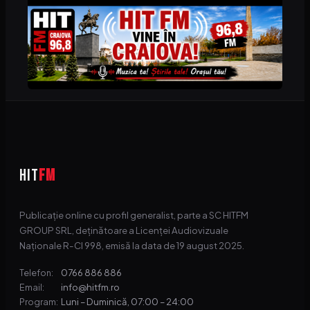
HIT
FM
Publicație online cu profil generalist, parte a SC HITFM
GROUP SRL, deținătoare a Licenței Audiovizuale
Naționale R-CI 998, emisă la data de 19 august 2025.
0766 886 886
Telefon:
info@hitfm.ro
Email:
Luni – Duminică, 07:00 – 24:00
Program: