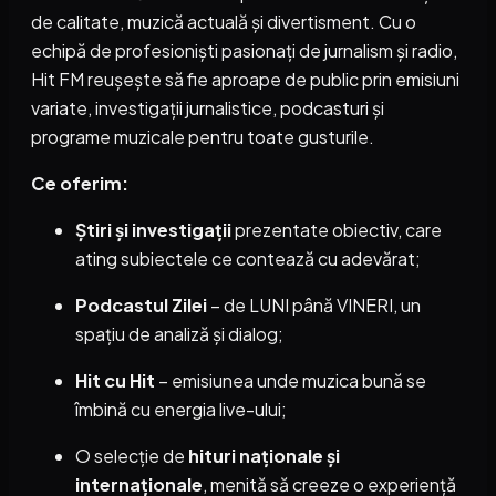
de calitate, muzică actuală și divertisment. Cu o
echipă de profesioniști pasionați de jurnalism și radio,
Hit FM reușește să fie aproape de public prin emisiuni
variate, investigații jurnalistice, podcasturi și
programe muzicale pentru toate gusturile.
Ce oferim:
Știri și investigații
prezentate obiectiv, care
ating subiectele ce contează cu adevărat;
Podcastul Zilei
– de LUNI până VINERI, un
spațiu de analiză și dialog;
Hit cu Hit
– emisiunea unde muzica bună se
îmbină cu energia live-ului;
O selecție de
hituri naționale și
internaționale
, menită să creeze o experiență