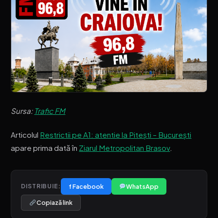
Sursa:
Trafic FM
Articolul
Restrictii pe A1: atentie la Pitești – București
apare prima dată în
Ziarul Metropolitan Brasov
.
f Facebook
WhatsApp
DISTRIBUIE:
Copiază link