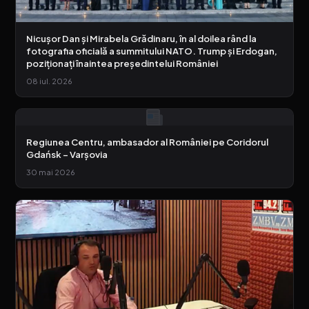
Nicușor Dan și Mirabela Grădinaru, în al doilea rând la
fotografia oficială a summitului NATO. Trump și Erdogan,
poziționați înaintea președintelui României
08 iul. 2026
Regiunea Centru, ambasador al României pe Coridorul
Gdańsk – Varșovia
30 mai 2026