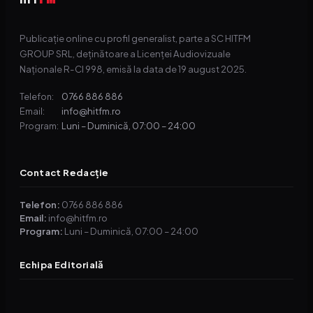
Publicație online cu profil generalist, parte a SC HITFM
GROUP SRL, deținătoare a Licenței Audiovizuale
Naționale R-CI 998, emisă la data de 19 august 2025.
0766 886 886
Telefon:
info@hitfm.ro
Email:
Luni – Duminică, 07:00 – 24:00
Program:
Contact Redacție
Telefon:
0766 886 886
Email:
info@hitfm.ro
Program:
Luni – Duminică, 07:00 – 24:00
Echipa Editorială