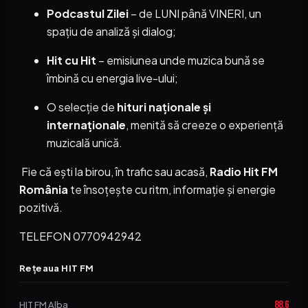
Podcastul Zilei
– de LUNI până VINERI, un
spațiu de analiză și dialog;
Hit cu Hit
– emisiunea unde muzica bună se
îmbină cu energia live-ului;
O selecție de
hituri naționale și
internaționale
, menită să creeze o experiență
muzicală unică.
Fie că ești la birou, în trafic sau acasă,
Radio Hit FM
România
te însoțește cu ritm, informație și energie
pozitivă.
TELEFON 0770942942
Rețeaua HIT FM
88,6
HIT FM Alba