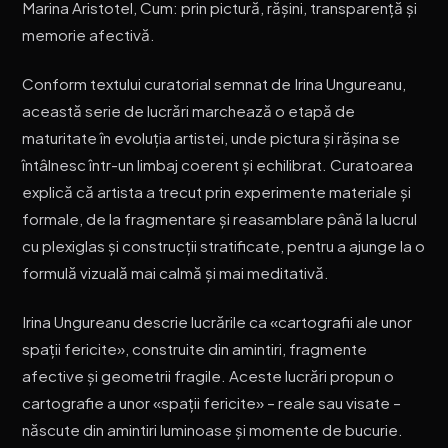
Marina Aristotel, Cum: prin pictură, rășini, transparență și
memorie afectivă.
Conform textului curatorial semnat de Irina Ungureanu,
această serie de lucrări marchează o etapă de
maturitate în evoluția artistei, unde pictura și rășina se
întâlnesc într-un limbaj coerent și echilibrat. Curatoarea
explică că artista a trecut prin experimente materiale și
formale, de la fragmentare și reasamblare până la lucrul
cu plexiglas și construcții stratificate, pentru a ajunge la o
formulă vizuală mai calmă și mai meditativă.
Irina Ungureanu descrie lucrările ca «cartografii ale unor
spații fericite», construite din amintiri, fragmente
afective și geometrii fragile. Aceste lucrări propun o
cartografie a unor «spații fericite» – reale sau visate –
născute din amintiri luminoase și momente de bucurie.