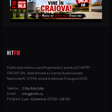
HIT
FM
Publicație online cu profil generalist, parte a SC HITFM
GROUP SRL, deținătoare a Licenței Audiovizuale
Naționale R-CI 998, emisă la data de 19 august 2025.
0766 886 886
Telefon:
info@hitfm.ro
Email:
Luni – Duminică, 07:00 – 24:00
Program: