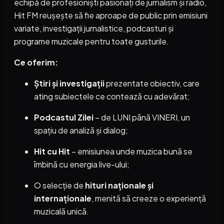
echipă de profesioniști pasionați de jurnalism și radio,
Hit FM reușește să fie aproape de public prin emisiuni
variate, investigații jurnalistice, podcasturi și
programe muzicale pentru toate gusturile.
Ce oferim:
Știri și investigații
prezentate obiectiv, care
ating subiectele ce contează cu adevărat;
Podcastul Zilei
– de LUNI până VINERI, un
spațiu de analiză și dialog;
Hit cu Hit
– emisiunea unde muzica bună se
îmbină cu energia live-ului;
O selecție de
hituri naționale și
internaționale
, menită să creeze o experiență
muzicală unică.