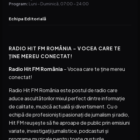
Program:
Luni – Duminică, 07:00 – 24:00
Echipa Editorială
RADIO HIT FM ROMÂNIA – VOCEA CARE TE
ȚINE MEREU CONECTAT!
Radio Hit FM România
– Vocea care te ține mereu
conectat!
Radio Hit FM România este postul de radio care
aduce ascultătorilor mixul perfect dintre informație
de calitate, muzică actuală și divertisment. Cu o
echipă de profesioniști pasionați de jurnalism și radio,
Hit FM reușește să fie aproape de public prin emisiuni
variate, investigații jurnalistice, podcasturi și
programe muzicale pentru toate gusturile.