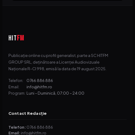
HIT
FM
Publicație online cu profil generalist, parte a SC HITFM
GROUP SRL, deținătoare a Licenței Audiovizuale
Naționale R-CI 998, emisă la data de 19 august 2025.
0766 886 886
Telefon:
info@hitfm.ro
Email:
Luni – Duminică, 07:00 – 24:00
Program:
Contact Redacție
Telefon:
0766 886 886
Email:
info@hitfm.ro