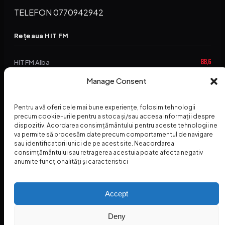
TELEFON 0770942942
Rețeaua HIT FM
88,6
HIT FM Alba
Manage Consent
94,2
HIT FM Brașov
89,5
HIT FM Harghita
Pentru a vă oferi cele mai bune experiențe, folosim tehnologii
precum cookie-urile pentru a stoca și/sau accesa informații despre
94,3
HIT FM Abrud
dispozitiv. Acordarea consimțământului pentru aceste tehnologii ne
va permite să procesăm date precum comportamentul de navigare
95,1
HIT FM Horezu
sau identificatorii unici de pe acest site. Neacordarea
consimțământului sau retragerea acestuia poate afecta negativ
88,2
HIT FM Nehoiu
anumite funcționalități și caracteristici
96,8
HIT FM Dolj
Accept
Deny
© 2026 Radio Hit FM — SC HITFM GROUP SRL