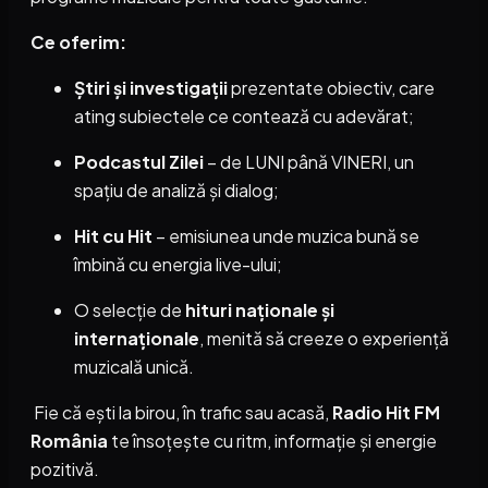
Ce oferim:
Știri și investigații
prezentate obiectiv, care
ating subiectele ce contează cu adevărat;
Podcastul Zilei
– de LUNI până VINERI, un
spațiu de analiză și dialog;
Hit cu Hit
– emisiunea unde muzica bună se
îmbină cu energia live-ului;
O selecție de
hituri naționale și
internaționale
, menită să creeze o experiență
muzicală unică.
Fie că ești la birou, în trafic sau acasă,
Radio Hit FM
România
te însoțește cu ritm, informație și energie
pozitivă.