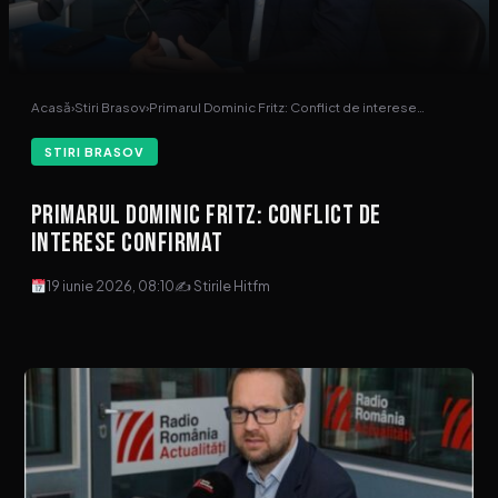
Acasă
›
Stiri Brasov
›
Primarul Dominic Fritz: Conflict de interese…
STIRI BRASOV
Primarul Dominic Fritz: Conflict de
interese confirmat
19 iunie 2026, 08:10
✍ Stirile Hitfm