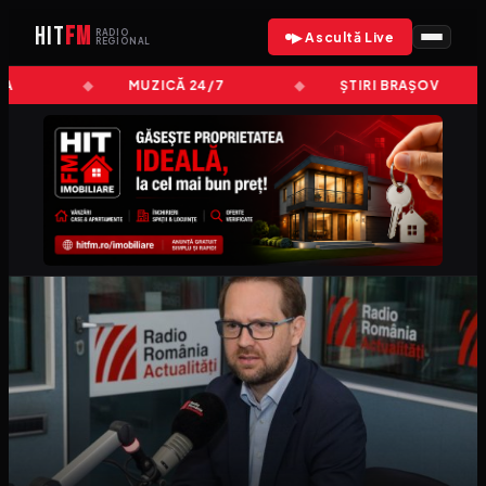
HIT
FM
RADIO
▶ Ascultă Live
REGIONAL
A
MUZICĂ 24/7
ȘTIRI BRAȘOV