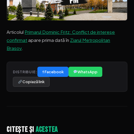
Articolul
Primarul Dominic Fritz: Conflict de interese
confirmat
apare prima dată în
Ziarul Metropolitan
Brasov
.
f Facebook
WhatsApp
DISTRIBUIE:
Copiază link
Citește și
acestea