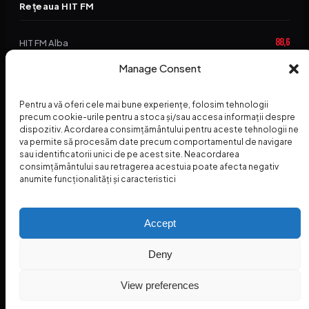
Rețeaua HIT FM
88,6
HIT FM Alba
94,2
Manage Consent
HIT FM Brașov
89,5
HIT FM Harghita
Pentru a vă oferi cele mai bune experiențe, folosim tehnologii
precum cookie-urile pentru a stoca și/sau accesa informații despre
94,3
HIT FM Abrud
dispozitiv. Acordarea consimțământului pentru aceste tehnologii ne
va permite să procesăm date precum comportamentul de navigare
95,1
HIT FM Horezu
sau identificatorii unici de pe acest site. Neacordarea
consimțământului sau retragerea acestuia poate afecta negativ
88,2
HIT FM Nehoiu
anumite funcționalități și caracteristici
96,8
HIT FM Dolj
Accept
Deny
© 2026 Radio Hit FM — SC HITFM GROUP SRL
Home
Termeni și Condiții – Premii
Contact
INSPECTORUL HIT
HIT PODCAST
View preferences