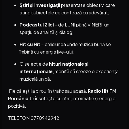
Știri și investigații
prezentate obiectiv, care
ating subiectele ce contează cu adevărat;
Podcastul Zilei
– de LUNI până VINERI, un
spațiu de analiză și dialog;
Hit cu Hit
– emisiunea unde muzica bună se
îmbină cu energia live-ului;
O selecție de
hituri naționale și
internaționale
, menită să creeze o experiență
muzicală unică.
Fie că ești la birou, în trafic sau acasă,
Radio Hit FM
România
te însoțește cu ritm, informație și energie
pozitivă.
TELEFON 0770942942