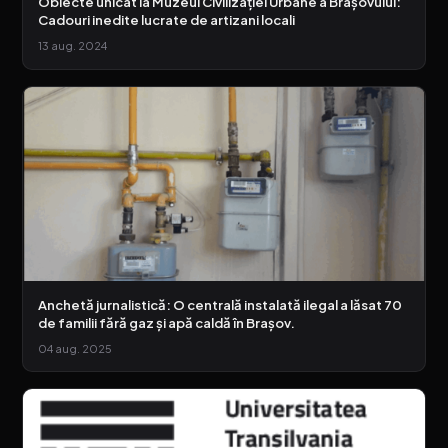
Obiecte unicat la Muzeul Civilizației Urbane a Brașovului:
Cadouri inedite lucrate de artizani locali
13 aug. 2024
Anchetă jurnalistică: O centrală instalată ilegal a lăsat 70
de familii fără gaz și apă caldă în Brașov.
04 aug. 2025