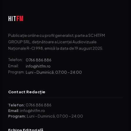
HIT
FM
Publicație online cu profil generalist, parte a SC HITFM
GROUP SRL, deținătoare a Licenței Audiovizuale
Naționale R-CI 998, emisă la data de 19 august 2025.
0766 886 886
Telefon:
info@hitfm.ro
Email:
Luni – Duminică, 07:00 – 24:00
Program:
Contact Redacție
Telefon:
0766 886 886
Email:
info@hitfm.ro
Program:
Luni – Duminică, 07:00 – 24:00
Echipa Editorială