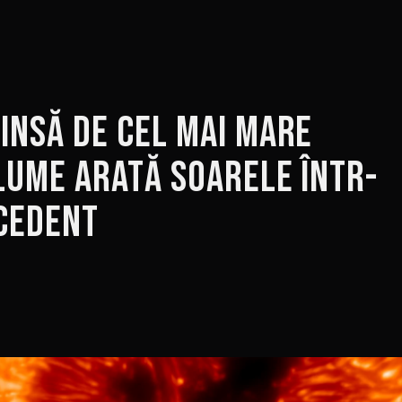
insă de cel mai mare
lume arată Soarele într-
ecedent