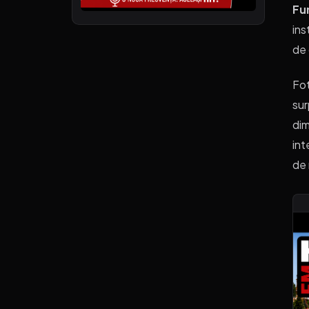
Fun
ins
de 
Fot
sur
dim
int
de