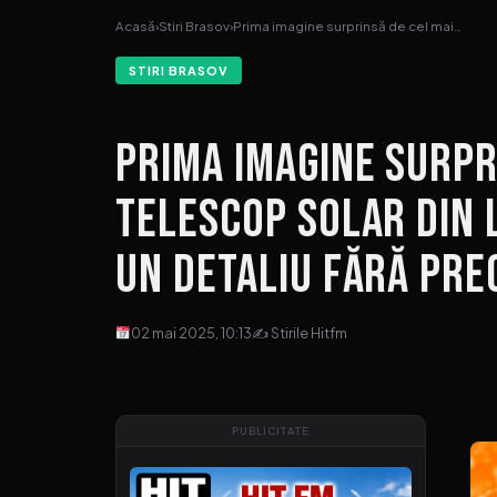
Acasă
›
Stiri Brasov
›
Prima imagine surprinsă de cel mai…
STIRI BRASOV
Prima imagine surpr
telescop solar din 
un detaliu fără pr
02 mai 2025, 10:13
✍ Stirile Hitfm
PUBLICITATE