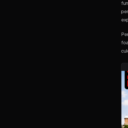
fun
pen
exp
Pen
foa
cul