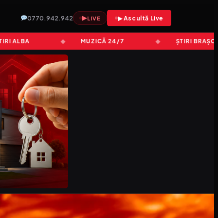
0770.942.942
▶
▶ Ascultă Live
LIVE
ALBA
MUZICĂ 24/7
ȘTIRI BRAȘOV