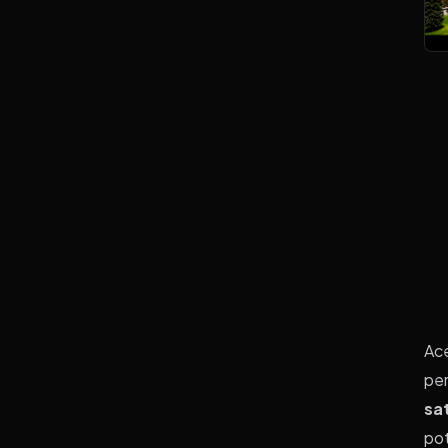
Ace
pe
sat
pot