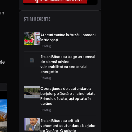
em
ȘTIRI RECENTE
Atacuri canine în Buzău: oamenii
înfricoșați
08 aug.
Traian Băsescu trage un semnal
ale
de alarmă privind
vulnerabilitatea sectorului
energetic
08 aug.
Operațiunea de scufundare a
barjelor pe Dunăre s-a încheiat:
Primele efecte, așteptate în
curând
08 aug.
Traian Băsescu critică
vehement scufundarea barjelor
pe Dunăre: O soluție