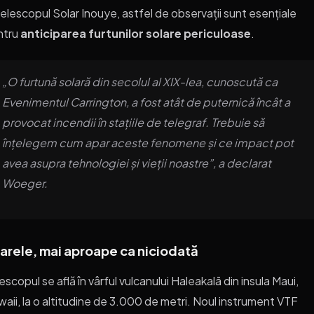
Telescopul Solar Inouye, astfel de observații sunt esențiale
ntru
anticiparea furtunilor solare periculoase
.
„O furtună solară din secolul al XIX-lea, cunoscută ca
Evenimentul Carrington, a fost atât de puternică încât a
provocat incendii în stațiile de telegraf. Trebuie să
înțelegem cum apar aceste fenomene și ce impact pot
avea asupra tehnologiei și vieții noastre”, a declarat
Woeger.
arele, mai aproape ca niciodată
escopul se află în vârful vulcanului Haleakalā din insula Maui,
aii, la o altitudine de 3.000 de metri. Noul instrument VTF