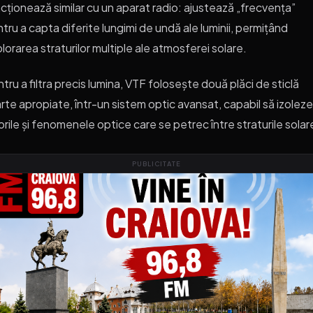
cționează similar cu un aparat radio: ajustează „frecvența”
tru a capta diferite lungimi de undă ale luminii, permițând
lorarea straturilor multiple ale atmosferei solare.
tru a filtra precis lumina, VTF folosește două plăci de sticlă
rte apropiate, într-un sistem optic avansat, capabil să izoleze
orile și fenomenele optice care se petrec între straturile solar
PUBLICITATE