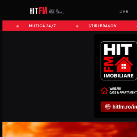
HIT
FM
RADIO
LIVE
REGIONAL
MUZICĂ 24/7
ȘTIRI BRAȘOV