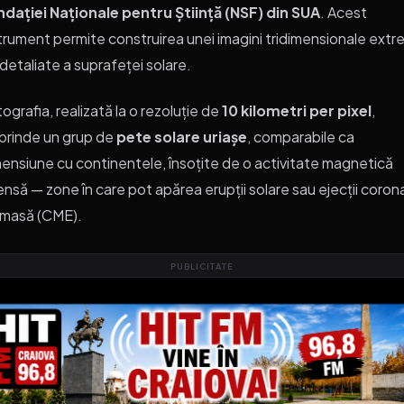
dației Naționale pentru Știință (NSF) din SUA
. Acest
trument permite construirea unei imagini tridimensionale extr
detaliate a suprafeței solare.
ografia, realizată la o rezoluție de
10 kilometri per pixel
,
prinde un grup de
pete solare uriașe
, comparabile ca
ensiune cu continentele, însoțite de o activitate magnetică
ensă — zone în care pot apărea erupții solare sau ejecții coron
 masă (CME).
PUBLICITATE