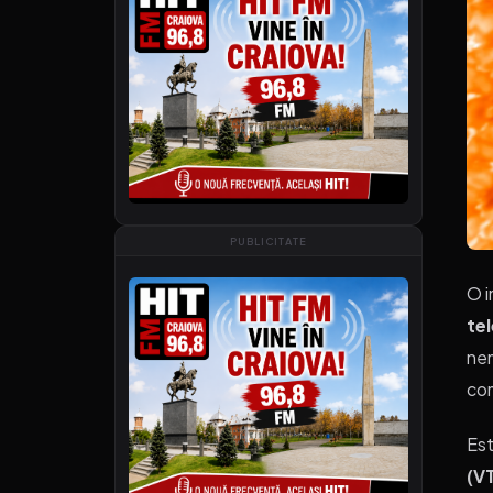
PUBLICITATE
O i
te
nem
com
Est
(V