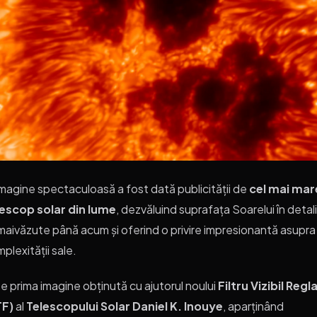
magine spectaculoasă a fost dată publicității de
cel mai mar
lescop solar din lume
, dezvăluind suprafața Soarelui în detali
aivăzute până acum și oferind o privire impresionantă asupra
plexității sale.
e prima imagine obținută cu ajutorul noului
Filtru Vizibil Regla
TF)
al
Telescopului Solar Daniel K. Inouye
, aparținând