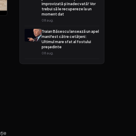
improvizată și inadecvată! Vor
trebui să le recupereze la un
moment dat
08 aug.
Traian Băsescu lansează un apel
manifest către cetățeni:
Ultimul mare sfat al fostului
președinte
08 aug.
ție