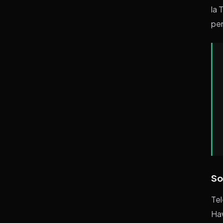
la 
pe
So
Tel
Haw