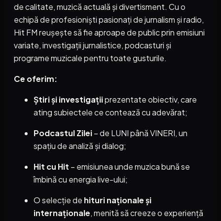
de calitate, muzică actuală și divertisment. Cu o
echipă de profesioniști pasionați de jurnalism și radio,
Hit FM reușește să fie aproape de public prin emisiuni
variate, investigații jurnalistice, podcasturi și
programe muzicale pentru toate gusturile.
Ce oferim:
Știri și investigații
prezentate obiectiv, care
ating subiectele ce contează cu adevărat;
Podcastul Zilei
– de LUNI până VINERI, un
spațiu de analiză și dialog;
Hit cu Hit
– emisiunea unde muzica bună se
îmbină cu energia live-ului;
O selecție de
hituri naționale și
internaționale
, menită să creeze o experiență