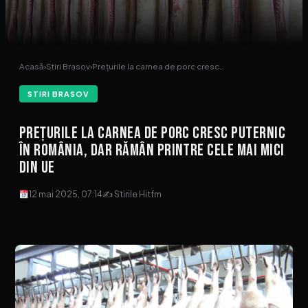
Acasă
›
Stiri Brasov
›
Prețurile la carnea de porc cresc…
STIRI BRASOV
Prețurile la carnea de porc cresc puternic
în România, dar rămân printre cele mai mici
din UE
12 mai 2025, 07:14
✍ Stirile Hitfm