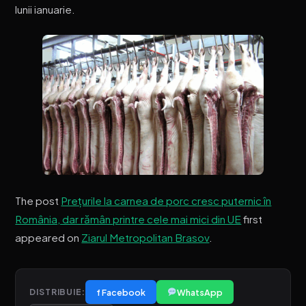
lunii ianuarie.
The post
Prețurile la carnea de porc cresc puternic în
România, dar rămân printre cele mai mici din UE
first
appeared on
Ziarul Metropolitan Brasov
.
f Facebook
WhatsApp
DISTRIBUIE: