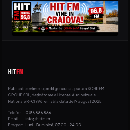
HIT
FM
Publicație online cu profil generalist, parte a SC HITFM
GROUP SRL, deținătoare a Licenței Audiovizuale
Naționale R-CI 998, emisă la data de 19 august 2025.
0766 886 886
Telefon:
info@hitfm.ro
Email:
Luni – Duminică, 07:00 – 24:00
Program: