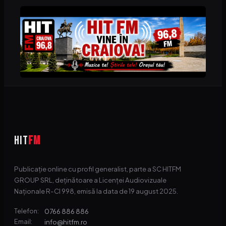
HIT
FM
Publicație online cu profil generalist, parte a SC HITFM
GROUP SRL, deținătoare a Licenței Audiovizuale
Naționale R-CI 998, emisă la data de 19 august 2025.
0766 886 886
Telefon:
info@hitfm.ro
Email: