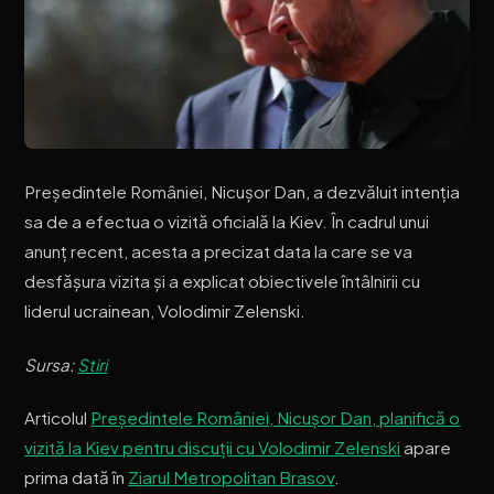
Președintele României, Nicușor Dan, a dezvăluit intenția
sa de a efectua o vizită oficială la Kiev. În cadrul unui
anunț recent, acesta a precizat data la care se va
desfășura vizita și a explicat obiectivele întâlnirii cu
liderul ucrainean, Volodimir Zelenski.
Sursa:
Stiri
Articolul
Președintele României, Nicușor Dan, planifică o
vizită la Kiev pentru discuții cu Volodimir Zelenski
apare
prima dată în
Ziarul Metropolitan Brasov
.