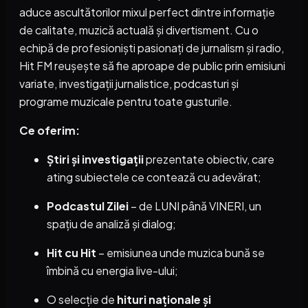
aduce ascultătorilor mixul perfect dintre informație
de calitate, muzică actuală și divertisment. Cu o
echipă de profesioniști pasionați de jurnalism și radio,
Hit FM reușește să fie aproape de public prin emisiuni
variate, investigații jurnalistice, podcasturi și
programe muzicale pentru toate gusturile.
Ce oferim:
Știri și investigații
prezentate obiectiv, care
ating subiectele ce contează cu adevărat;
Podcastul Zilei
– de LUNI până VINERI, un
spațiu de analiză și dialog;
Hit cu Hit
– emisiunea unde muzica bună se
îmbină cu energia live-ului;
O selecție de
hituri naționale și