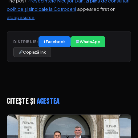
The post
Președintele Nicușor Dan, zi plină de consultări
politice și sindicale la Cotroceni
appeared first on
albapesurse
.
f Facebook
WhatsApp
DISTRIBUIE:
Copiază link
Citește și
acestea