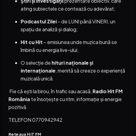
Știri și investigații
prezentate obiectiv, care
ating subiectele ce contează cu adevărat;
Podcastul Zilei
– de LUNI până VINERI, un
spațiu de analiză și dialog;
Hit cu Hit
– emisiunea unde muzica bună se
îmbină cu energia live-ului;
O selecție de
hituri naționale și
internaționale
, menită să creeze o experiență
muzicală unică.
Fie că ești la birou, în trafic sau acasă,
Radio Hit FM
România
te însoțește cu ritm, informație și energie
pozitivă.
TELEFON 0770942942
Rețeaua HIT FM