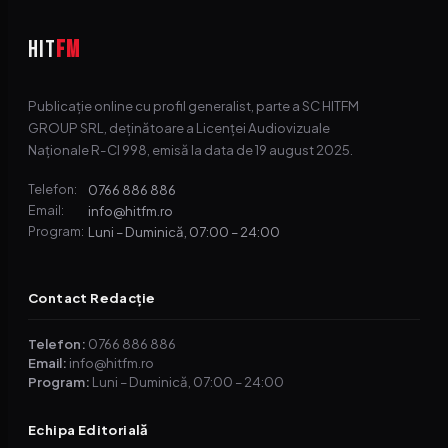
HIT
FM
Publicație online cu profil generalist, parte a SC HITFM
GROUP SRL, deținătoare a Licenței Audiovizuale
Naționale R-CI 998, emisă la data de 19 august 2025.
0766 886 886
Telefon:
info@hitfm.ro
Email:
Luni – Duminică, 07:00 – 24:00
Program:
Contact Redacție
Telefon:
0766 886 886
Email:
info@hitfm.ro
Program:
Luni – Duminică, 07:00 – 24:00
Echipa Editorială