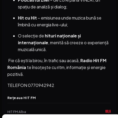
spațiu de analiză și dialog;
Hit cu Hit
– emisiunea unde muzica bună se
îmbină cu energia live-ului;
O selecție de
hituri naționale și
internaționale
, menită să creeze o experiență
muzicală unică.
Fie că ești la birou, în trafic sau acasă,
Radio Hit FM
România
te însoțește cu ritm, informație și energie
pozitivă.
TELEFON 0770942942
Rețeaua HIT FM
88,6
HIT FM Alba