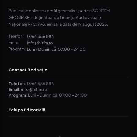
Publicație online cu profil generalist, parte a SC HITFM
GROUP SRL, deținătoare a Licenței Audiovizuale
Naționale R-CI 998, emisă la data de 19 august 2025.
0766 886 886
Telefon:
info@hitfm.ro
Email:
Luni – Duminică, 07:00 – 24:00
Program:
Contact Redacție
Telefon:
0766 886 886
Email:
info@hitfm.ro
Program:
Luni – Duminică, 07:00 – 24:00
Echipa Editorială