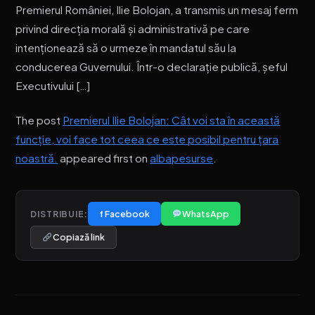
Premierul României, Ilie Bolojan, a transmis un mesaj ferm
privind direcția morală și administrativă pe care
intenționează să o urmeze în mandatul său la
conducerea Guvernului. Într-o declarație publică, șeful
Executivului […]
The post
Premierul Ilie Bolojan: Cât voi sta în această
funcţie, voi face tot ceea ce este posibil pentru ţara
noastră.
appeared first on
albapesurse
.
f Facebook
WhatsApp
DISTRIBUIE:
Copiază link