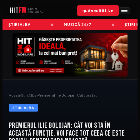
HIT
FM
RADIO
▶ Ascultă Live
REGIONAL
ȘTIRI ALBA
MUZICĂ 24/7
ȘTIRI 
Acasă
›
Stiri Alba
›
Premierul Ilie Bolojan: Cât voi sta…
STIRI ALBA
Premierul Ilie Bolojan: Cât voi sta în
această funcţie, voi face tot ceea ce este