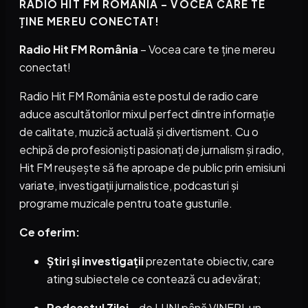
RADIO HIT FM ROMÂNIA – VOCEA CARE TE
ȚINE MEREU CONECTAT!
Radio Hit FM România
– Vocea care te ține mereu
conectat!
Radio Hit FM România este postul de radio care
aduce ascultătorilor mixul perfect dintre informație
de calitate, muzică actuală și divertisment. Cu o
echipă de profesioniști pasionați de jurnalism și radio,
Hit FM reușește să fie aproape de public prin emisiuni
variate, investigații jurnalistice, podcasturi și
programe muzicale pentru toate gusturile.
Ce oferim:
Știri și investigații
prezentate obiectiv, care
ating subiectele ce contează cu adevărat;
Podcastul Zilei
– de LUNI până VINERI, un