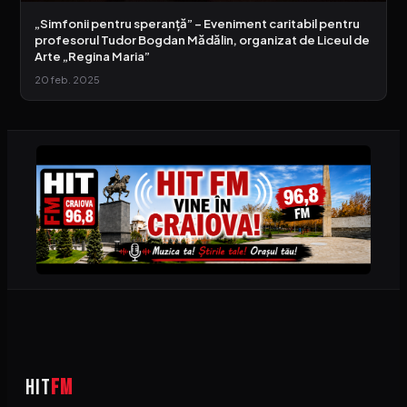
„Simfonii pentru speranță” – Eveniment caritabil pentru
profesorul Tudor Bogdan Mădălin, organizat de Liceul de
Arte „Regina Maria”
20 feb. 2025
HIT
FM